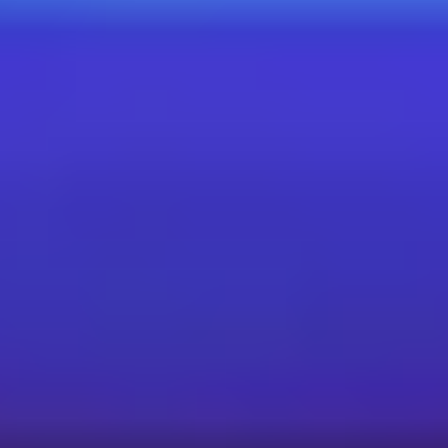
Gambling can be addictive. Stop in time! More info
at
www.stopoptijd.be
This website is operated by
TK SA
whose registered office is at
Rue des Artisans 2, 6730 Tintigny.
The official number of the license: B+3320;
TK SA (0473.495.996) is licensed by the Gaming Commission.
This public regulatory body is responsible for the governance of all
forms of gaming based in Belgium. Find out more about the Gaming
Commission at
https://www.gamingcommission.be
.