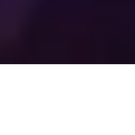
©
2026
всички права запазени
madisoncasino.be
Общи условия
Декларация за поверителност
декларация за бисквитките
Помощ