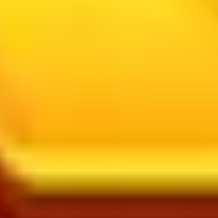
Какъв е RTP на Hot Lucky 7’s ™?
Има RTP от 95,84%.
Как се играе Hot Lucky 7’s ™?
Изберете залог между 0,10 и 20,00 евро, след което завъртете,
за да образувате печеливши комбинации от символи по 1024
начина.
Мога ли да играя Hot Lucky 7’s ™ в демо
режим?
Да. Налична е демо версия, ако искате да изпробвате
геймплея, преди да заложите истински пари.
Hot Lucky 7’s ™ слот с висока волатилност ли е?
Да. Това е слот с висока волатилност, така че балансът между
по-тихи магии и по-силна възвръщаемост е по-изразен.
Мога ли да играя Hot Lucky 7’s ™ на мобилно