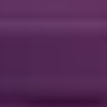
TOURNAMENTS