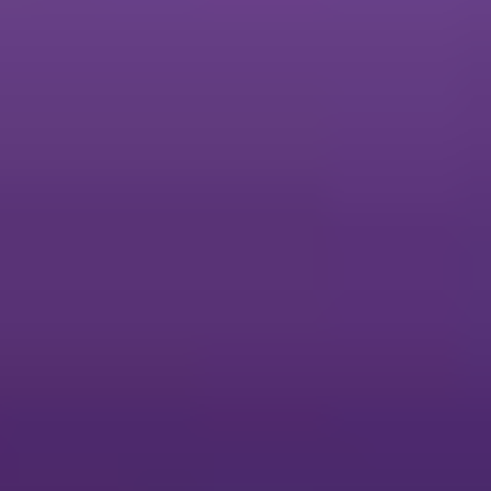
MADICLUB
Вход
Регистрация
BG