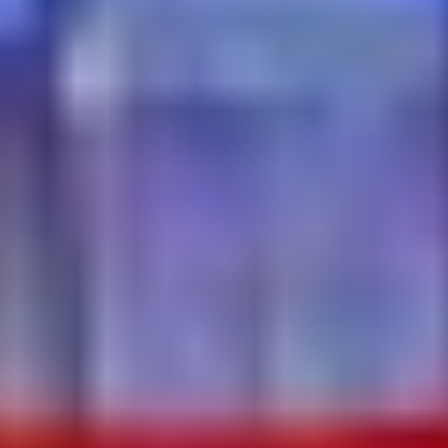
GAMES
LIVE CASINO