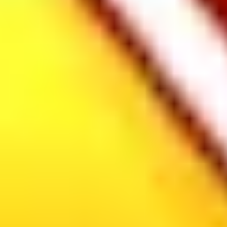
Студио
BetSoft
Тип игра
Слот
Печеливши линии
1024
RTP
95.84%
Волатилност
Висока
Функции
Wild, Free Spins, Multiplier, Buy Feature
Демо
Да
ЧЗВ за Hot Lucky 7’s ™