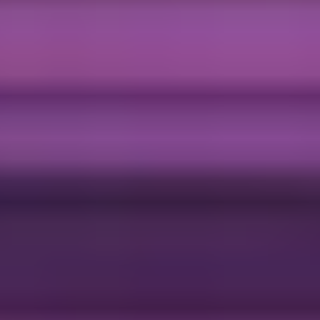
Tintigny) с лиценз на Белгийската комисия по хазарта B+3320.
Играйте Hot Lucky 7’s ™ в Madison
Casino
Чувствате ли се късметлии? Отворете Hot Lucky 7’s ™ в
безплатно демо или за реални пари, или опознайте цялата
селекция от
Слот
в Madison Casino.