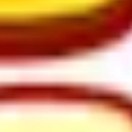
основно действие на барабаните, и може да бъде особено
ценна в слот с висока волатилност, където допълнителните
рундове могат да носят по-голяма тежест от основната игра.
Това е проста бонус механика, която удължава играта и добавя
инерция.
Multiplier
Multiplier увеличава стойността на печалбата, като умножава
изплащането, когато се приложи. Това означава, че
комбинация, която вече изплаща, може да стане много по-
възнаграждаваща в един момент, добавяйки интензивност
както към попаденията в основната игра, така и към
действието в допълнителните рундове. В слот с висока
волатилност, множителите помагат за създаването на по-резки
колебания, които много играчи търсят от този стил на игра.
Buy Feature
Buy Feature ви позволява да платите допълнителна сума, за да
влезете директно в бонус възможност, вместо да чакате тя да
се задейства чрез обикновени завъртания. Това е по-бърз път
към бонус игра и по-обмислен избор за съотношение риск-
награда, защото разменяте по-висока първоначална цена за