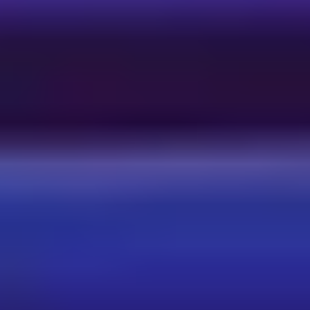
Gambling can be addictive. Stop in time! More info
at
www.stopoptijd.be
This website is operated by
TK SA
whose registered office is at
Rue des Artisans 2, 6730 Tintigny.
The official number of the license: B+3320;
TK SA (0473.495.996) is licensed by the Gaming Commission.
This public regulatory body is responsible for the governance of all
forms of gaming based in Belgium. Find out more about the Gaming
Commission at
https://www.gamingcommission.be
.