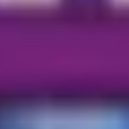
LIVE CASINO