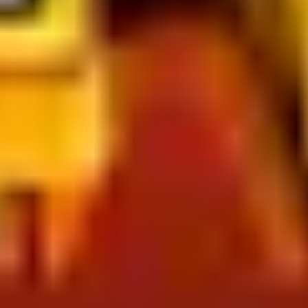
at
www.stopoptijd.be
This website is operated by
TK SA
whose registered office is at
Rue des Artisans 2, 6730 Tintigny.
The official number of the license: B+3320;
TK SA (0473.495.996) is licensed by the Gaming Commission.
This public regulatory body is responsible for the governance of all
forms of gaming based in Belgium. Find out more about the Gaming
Commission at
https://www.gamingcommission.be
.