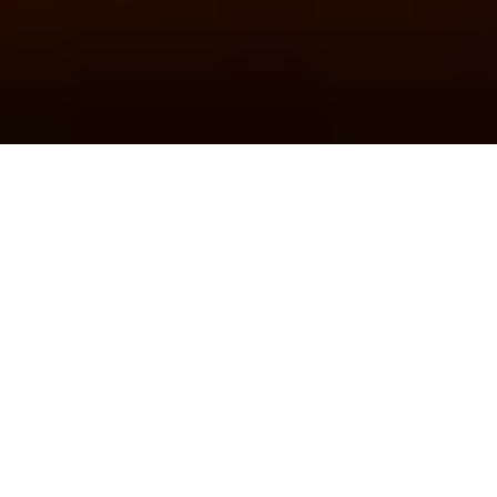
madisoncasino.be
Общи условия
Декларация за поверителност
декларация за бисквитките
Помощ