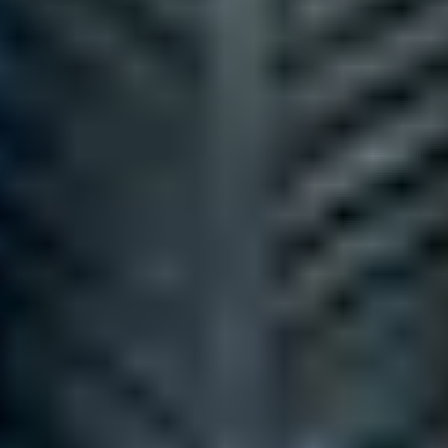
Мрежа
5 x 4
Печеливши линии
100 fixed
RTP
96.0%
Волатилност
Средна
Функции
Wild, Risk Game, Scatter
Демо
Да
ЧЗВ за Joker Ra Dice
Каква е възвръщаемостта на Joker Ra Dice?
Има RTP от 96.0%.