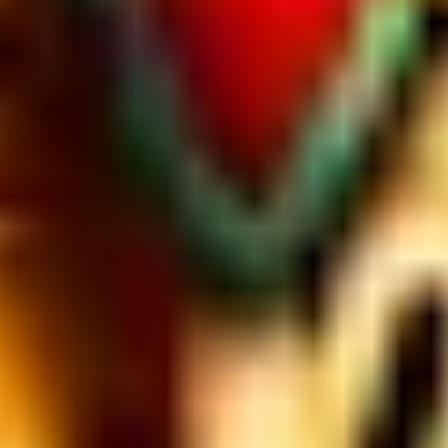
PROMOTIONS