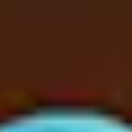
LIVE CASINO