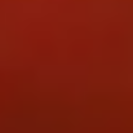
Gambling can be addictive. Stop in time! More info
at
www.stopoptijd.be
This website is operated by
TK SA
whose registered office is at
Rue des Artisans 2, 6730 Tintigny.
The official number of the license: B+3320;
TK SA (0473.495.996) is licensed by the Gaming Commission.
This public regulatory body is responsible for the governance of all
forms of gaming based in Belgium. Find out more about the Gaming
Commission at
https://www.gamingcommission.be
.