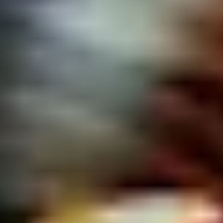
PROMOTIONS