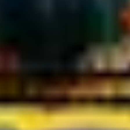
Изтеглете печалбите си към собствената си
верифицирана банкова сметка. Минималното теглене е
10 EUR, а печалбите от хазарт са необлагаеми в Белгия.
По подразбиране всеки акаунт има седмичен депозитен лимит
от 200 EUR. Можете да коригирате лимитите си по всяко
време в секцията за Отговорна игра в акаунта си:
увеличенията се прилагат след три дни, а намаленията са
незабавни.
Хазартът може да води до зависимост, затова играйте
отговорно и никога не залагайте повече, отколкото можете да
си позволите да загубите. Madison Casino предлага лимити за
депозит, време и загуби, както и инструменти за
самоизключване, които можете да настроите от
страницата за
помощ
в акаунта си. На
страницата с промоции
са показани
актуалните оферти и бонуси, а белгийската
Комисия по
хазарта
предоставя независима информация и подкрепа за
играчите.
Madison Casino се управлява от TK SA (Rue des Artisans 2, 6730
Tintigny) с лиценз на Белгийската комисия по хазарта B+3320.
Играйте Joker Ra Dice в Madison