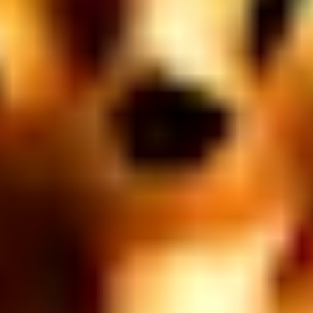
MADICLUB