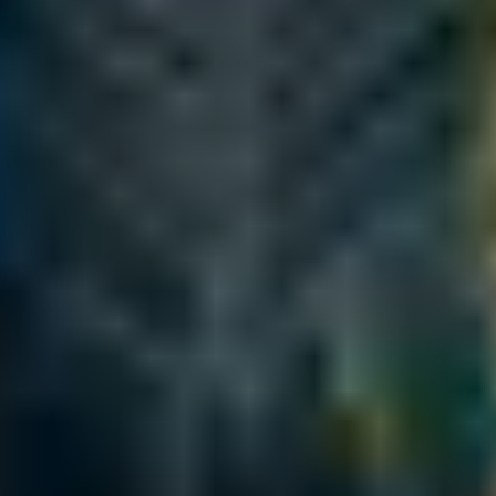
Casino, за да играете за реални пари. Можете също да
изтеглите
приложението Madison Casino
.
Как да депозирате, теглите & да
играете отговорно в Madison Casino
За да играете Joker Ra Dice за реални пари, ви е нужен
верифициран белгийски акаунт. Началото отнема само
няколко стъпки.
Създайте безплатен акаунт и го верифицирайте.
Верификацията на акаунта е законово изискване на
Белгийската комисия по хазарта и трябва да сте на поне
21 години и да сте жител на Белгия.
Направете депозит със защитен метод за плащане.
Madison Casino поддържа Bancontact (One Click, Pay and
Card), Payconiq, Neosurf, Paysafecard, Neteller, Skrill, Rapid
by Skrill, CB, Visa Debit, Maestro и Mastercard. Играе се
само в евро, без криптовалута.
Заредете Joker Ra Dice и играйте в безплатен демо
режим или за реални пари.