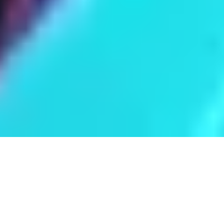
©
2026
всички права запазени
madisoncasino.be
Общи условия
Декларация за поверителност
декларация за бисквитките
Помощ