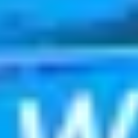
Студио
Gaming1
Тип игра
Слот с зарове
Печеливши линии
20
RTP
96.0%
Волатилност
Средна
Макс печалба
2000x
Функции
Bonus Buy
Демо
Да