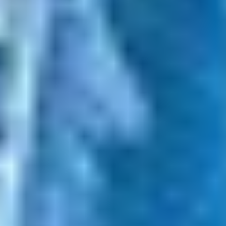
PROMOTIONS