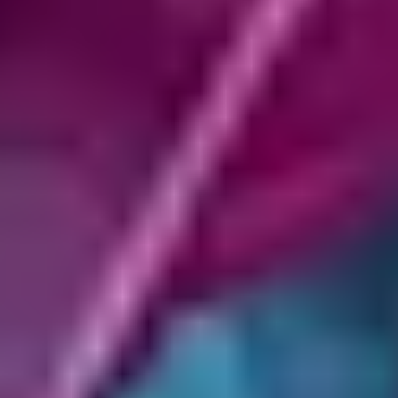
Gambling can be addictive. Stop in time! More info
at
www.stopoptijd.be
This website is operated by
TK SA
whose registered office is at
Rue des Artisans 2, 6730 Tintigny.
The official number of the license: B+3320;
TK SA (0473.495.996) is licensed by the Gaming Commission.