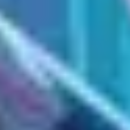
MADICLUB
Вход
Регистрация
BG