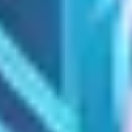
PROMOTIONS