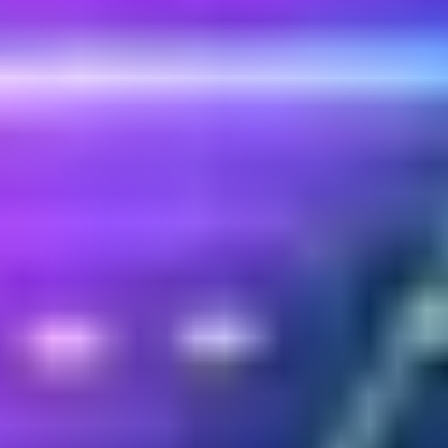
волатилността е средна.
Мога ли да играя Time Atthäk Dice на мобилно
устройство без изтегляне?
Да. Time Atthäk Dice върви гладко в мобилния ви браузър без
никакво изтегляне, на iOS и Android, и можете да започнете в
безплатен демо режим. Просто влезте в Madison Casino, за да
играете за реални пари. Можете също да изтеглите
приложението Madison Casino
.
Как да депозирате, теглите & да
играете отговорно в Madison Casino
За да играете Time Atthäk Dice за реални пари, ви е нужен
верифициран белгийски акаунт. Нужни са само няколко
стъпки, за да стартирате.
Създайте безплатен акаунт и го верифицирайте.
Верификацията на акаунта е законово изискване на
Белгийската комисия по хазарта и трябва да сте на поне
21 години и да сте жител на Белгия.
Направете депозит със защитен метод за плащане.