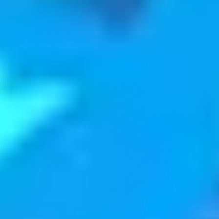
Boost Racers City Edition Dice
Glam Night Dice
Petit Café Dice
DeluXXXe Multi Dice
Amazon Fierce Dice
Gobs'n Gold Dice
Cirtakus
Dragon Fury Dice
Fire Fakir Dice
Всяко от тези заглавия е готово за демо или за реални пари в
Madison Casino.
Информация за играта Time Atthäk
Dice