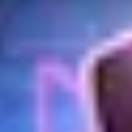
ВСИЧКИ ИГРИ