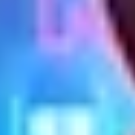
TOURNAMENTS