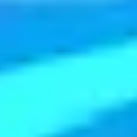
Покажи повече
Как се играе Time Atthäk Dice & как
работи геймплеят
Започнете, като зададете залог от 0,10 до 10,00 евро, след
което стартирайте завъртане и гледайте как символите се
разполагат по 20-те печеливши линии. Печалбите идват от
съвпадащи комбинации, попадащи на тези линии. Тъй като
волатилността е средна, играта е в балансиран диапазон,
който може да подхожда на премерена игра, като
същевременно оставя място за по-забележими колебания в
резултатите.
Как да печелите на Time Atthäk Dice
Печалбите се формират по 20 печеливши линии, така че целта
е да се получат съвпадащи символи на активни линии и да се
изграждат печалби отляво надясно. Със средна волатилност,
играта балансира по-стабилно действие в основната игра с
възможност за по-силни удари, а максималното изплащане
достига 2000 пъти вашия залог. 96,0% RTP ви дава ясна