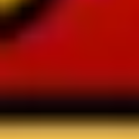
Gambling can be addictive. Stop in time! More info
at
www.stopoptijd.be
This website is operated by
TK SA
whose registered office is at
Rue des Artisans 2, 6730 Tintigny.
The official number of the license: B+3320;
TK SA (0473.495.996) is licensed by the Gaming Commission.
This public regulatory body is responsible for the governance of all
forms of gaming based in Belgium. Find out more about the Gaming
Commission at
https://www.gamingcommission.be
.