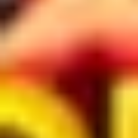
Respins bietet Ihnen eine weitere, sofortige Chance, den Bildschirm
zu verbessern, ohne in den normalen Spielablauf zurückkehren zu
müssen. Diese Funktion sorgt für anhaltende Dynamik, da sich das
Ergebnis von einem erneut ausgelösten Spin zum nächsten steigern
kann. So entstehen zusätzliche Möglichkeiten, Gewinnsymbole
hinzuzufügen oder das Spiel in Richtung eines lukrativeren
Ergebnisses zu treiben.
Hold & Win
Hold & Win ist eine Lock-and-Respin-Funktion. Sobald sie startet,
bleiben die auslösenden Symbole fixiert, während sich die übrigen
Positionen erneut drehen. Dadurch erhalten Sie wiederholt die
Chance, den Wert auf dem Bildschirm zu erhöhen. Dies erzeugt eine
fokussierte Bonussequenz, in der jede neue Landung die Runde
verstärkt und Sie den höchsten Gewinnen der Funktion näherbringt.
Jackpot
Das Feature Jackpot rückt einen höheren Hauptgewinn in den
Fokus. Es gibt der Spielrunde ein klares langfristiges Ziel und
verleiht Feature-Runden sowie dem Erscheinen spezieller Symbole
zusätzliche Bedeutung, da sie den Weg zu einem der