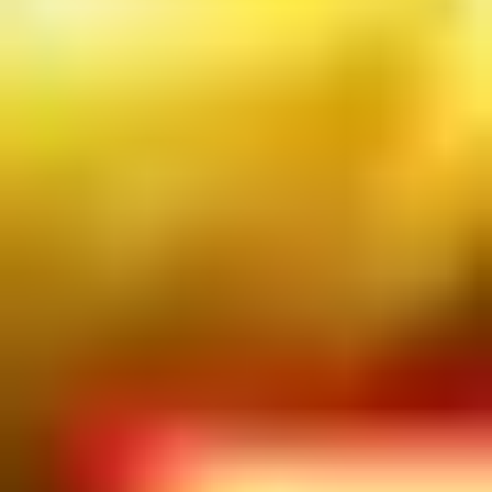
MADICLUB