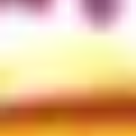
LIVE CASINO