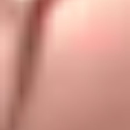
Rockstar World Tour – Hold &
Win
Anmelden und um Echtgeld spielen
Einloggen
oder
Kostenlos spielen
Kein Konto?
Jetzt beitreten
Rockstar World Tour - Hold & Win: Slot
von BetSoft
Slot-Spieler werden mögen, dass Rockstar World Tour - Hold &
Win ist ein Muss bei Madison Casino, dem belgischen
Online-
Casino
. Das ist der Titel von BetSoft, mit 66 Gewinnlinien. Dieses
Spiel bringt die Atmosphäre einer Rocktour in ein Jackpot-
orientiertes Format mit hohem Risiko und hohen Gewinnchancen.
Es kombiniert 66 Gewinnlinien, sehr hohe Volatilität und eine
Auszahlungsquote (RTP) von 96,42 %. So sind die Spielrunden
rasant und bieten gleichzeitig Raum für größere Gewinne. Mit