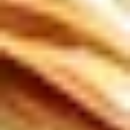
LIVE CASINO