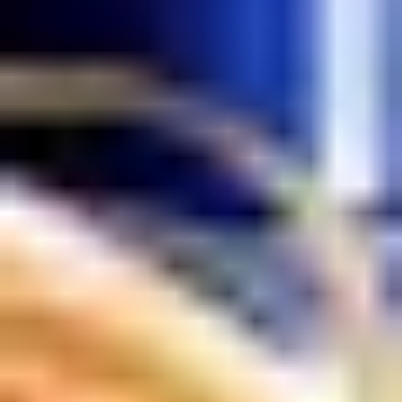
GAMES