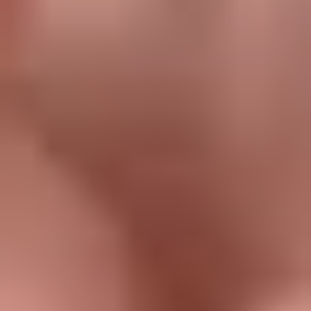
PROMOTIONS