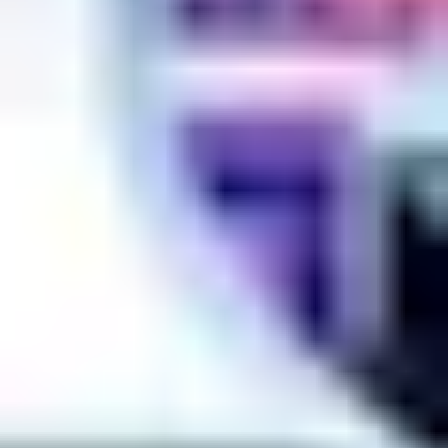
ALLE SPIELE