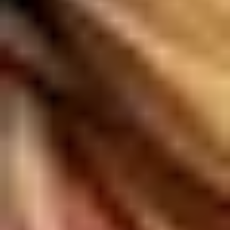
PROMOTIONS