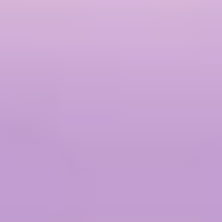
LOCATIONS
HELP