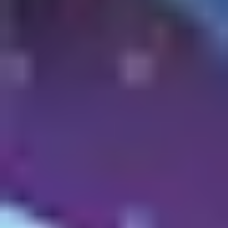
spielen kannst, brauchst du ein verifiziertes belgisches Konto. So
legst du in wenigen Schritten los.
Erstelle dein kostenloses Konto und verifiziere es. Die
Kontoverifizierung ist eine gesetzliche Vorgabe der
Belgischen Glücksspielkommission, und du musst mindestens
21 Jahre alt sein und in Belgien wohnen.
Zahle mit einer sicheren Zahlungsmethode ein. Madison
Casino unterstützt Bancontact (One Click, Pay and Card),
Payconiq, Neosurf, Paysafecard, Neteller, Skrill, Rapid by
Skrill, CB, Visa Debit, Maestro und Mastercard. Gespielt
wird ausschließlich in Euro, ohne Kryptowährungen.
Starte Rockstar World Tour - Hold & Win und spiele im
kostenlosen Demo-Modus oder um echtes Geld.
Lass dir deine Gewinne auf dein eigenes verifiziertes
Bankkonto auszahlen. Die Mindestauszahlung beträgt 10
EUR, und Glücksspielgewinne sind in Belgien steuerfrei.
Standardmäßig hat jedes Konto ein wöchentliches Einzahlungslimit
von 200 EUR. Du kannst deine Limits jederzeit im Bereich
Verantwortungsbewusstes Spielen deines Kontos anpassen:
Erhöhungen gelten nach drei Tagen, während Senkungen sofort