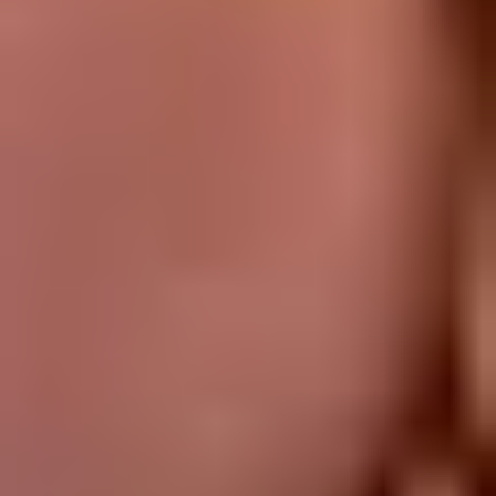
MADICLUB
Einloggen
Anmelden
DE