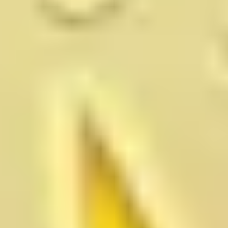
PROMOTIONS
LOCATIONS