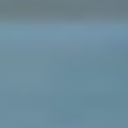
spannenderes Spielerlebnis.
So gewinnst du bei Blackjack - Side Bets
Beim Blackjack gewinnt man, indem man die Hand des Dealers
schlägt, ohne 21 zu überschreiten. Dies gelingt, indem man näher an
21 herankommt als der Dealer oder indem man sieht, wie der Dealer
sich überkauft. Nebenwetten bieten zusätzliche
Gewinnmöglichkeiten unabhängig vom Hauptergebnis beim
Blackjack, sodass eine Runde mehrere Ausgänge haben kann.
Aufgrund der hohen Volatilität können die Ergebnisse von Hand zu
Hand stärker schwanken.
Blackjack - Side Bets Demo-Modus:
Spiele kostenlos
Die Demo bietet Ihnen eine einfache Möglichkeit, Spieltempo und
Layout kennenzulernen, bevor Sie mit Echtgeld spielen. Sie können
den Ablauf der Blackjack-Runden testen, sehen, wie die
Nebenwetten ins Spielgeschehen eingebunden sind, und
entscheiden, ob Ihnen die höhere Volatilität zusagt. Sie eignet sich
auch hervorragend, um sich mit der Einsatzwahl und dem
allgemeinen Spielgefühl vertraut zu machen.