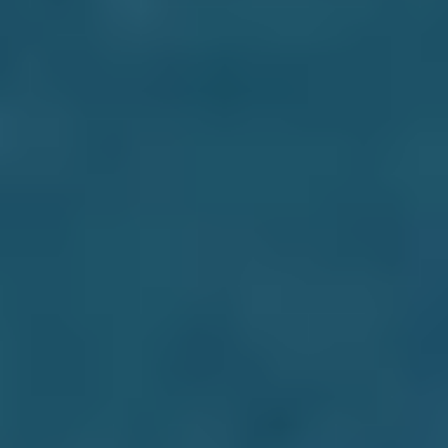
LIVE CASINO