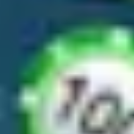
Skrill, CB, Visa Debit, Maestro und Mastercard. Gespielt
wird ausschließlich in Euro, ohne Kryptowährungen.
Lade Blackjack - Side Bets und spiele im kostenlosen Demo-
Modus oder um echtes Geld.
Lass dir deine Gewinne auf dein eigenes verifiziertes
Bankkonto auszahlen. Die Mindestauszahlung beträgt 10
EUR, und Glücksspielgewinne sind in Belgien steuerfrei.
Standardmäßig hat jedes Konto ein wöchentliches Einzahlungslimit
von 200 EUR. Du kannst deine Limits jederzeit im Bereich
Verantwortungsbewusstes Spielen deines Kontos anpassen: eine
Erhöhung tritt nach drei Tagen in Kraft, während eine Senkung
sofort gilt.
Glücksspiel kann süchtig machen, also spiele
verantwortungsbewusst und setze niemals mehr, als du dir leisten
kannst zu verlieren. Madison Casino bietet Einzahlungs-, Zeit- und
Verlustlimits sowie Tools zur Selbstausschließung, die du alle über
die
Hilfeseite
in deinem Konto festlegen kannst. Auf der
Promotionsseite
findest du aktuelle Angebote und Boni, und die
belgische
Glücksspielkommission
bietet unabhängige Informationen
und Unterstützung für Spieler.