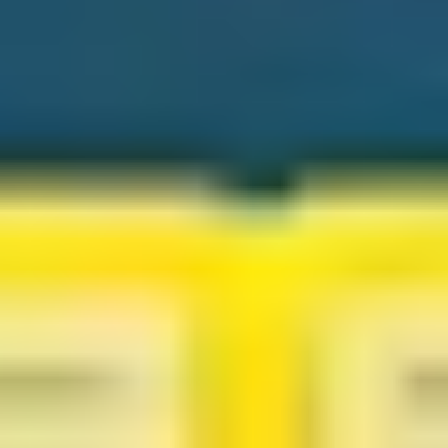
ALLE SPIELE