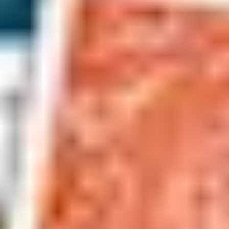
MADICLUB
Einloggen
Anmelden
DE