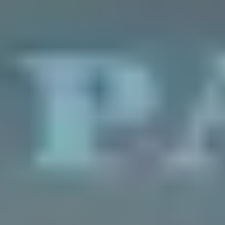
Mehr anzeigen
So spielst du Blackjack - Side Bets:
Regeln und Einsätze
Wählen Sie zunächst Ihren Einsatz. Einsätze sind von 0,10 € bis
1.000,00 € möglich. Platzieren Sie Ihren Haupteinsatz, bevor die
Karten ausgeteilt werden, und fügen Sie gegebenenfalls
Nebenwetten hinzu. Sobald das Spiel beginnt, ist es Ihr Ziel, gegen
den Dealer zu gewinnen und mit einer höheren Punktzahl als 21
abzuschließen. Die Nebenwetten werden nach ihren eigenen
Bedingungen zusammen mit dem Hauptspiel abgerechnet.
So funktioniert Blackjack - Side Bets
Dieses Blackjack-Spiel basiert auf dem klassischen Head-to-Head-
Format zwischen Spieler und Dealer und bietet zusätzlich
Nebenwetten. Die Haupthand folgt den Blackjack-Regeln, während
die zusätzlichen Wetten je nach Kartenergebnis ausgezahlt werden.
Diese Struktur erhöht das Risiko und die Gewinnchancen in jeder
Runde und passt so zum hohen Volatilitätsprofil des Spiels. Für
Spieler, die Blackjack mit mehr Abwechslung mögen, bietet es ein