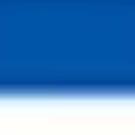
MADICLUB
Einloggen
Anmelden
DE