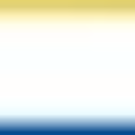
ALLE SPIELE