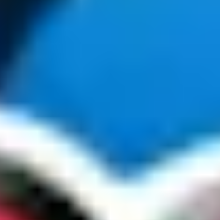
Lust, noch mehr zu entdecken? Das
Gaming1
-Portfolio bei Madison
Casino bietet zahlreiche andere Würfel-Slots zum Ausprobieren:
Horus Temple Dice
Wild'Bots Orchestra Dice
Undercover Joker
Deal Or No Deal DiceSlot
Boom Bang! Dice
Mojo Spin Dice
Wähle deinen nächsten Favoriten aus der Liste oben, im Demo-
Modus oder um echtes Geld.
DeluXXXe Multi Dice Spielinformationen
Studio
Gaming1