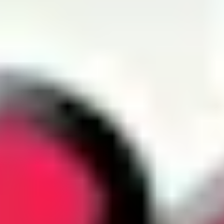
DeluXXXe Multi Dice
Anmelden und um Echtgeld spielen
Einloggen
oder
Kostenlos spielen
Kein Konto?
Jetzt beitreten
DeluXXXe Multi Dice: Würfel-Slot von
Gaming1
DeluXXXe Multi Dice, einer der Würfel-Releases bei
Madison
Casino
, bringt dir die Würfel-Edition des Gaming1-Hits. Dieses
Spiel bietet klassisches Slot-Gameplay mit einem Würfel-Twist und
einem schnellen, unkomplizierten Aufbau. Es kombiniert 5
Gewinnlinien, sehr hohe Volatilität und einen maximalen Gewinn
von 2.000x, sodass die Spielrunden spannend und risikoreich sein
können. Mit Einsätzen von 0,25 € bis 5,00 € eignet es sich sowohl
für vorsichtiges Testen als auch für risikofreudiges Spielen.