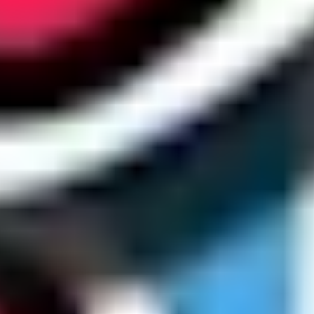
DeluXXXe Multi Dice Features &
Symbole
DeluXXXe Multi Dice baut auf seine zahlenden Symbole und eine
Reihe von Bonusmechaniken, die für die größten Gewinne sorgen.
So funktioniert jedes Feature.
Free Spins
Free Spins gewährt Ihnen eine Reihe von Drehungen, die nicht von
Ihrem Guthaben abgezogen werden. So kann das Spiel weitergehen,
während Ihr Einsatz für diese Runden geschützt bleibt. Alle
Gewinne, die während dieser Funktion erzielt werden, zählen
weiterhin. Dies ist eine wertvolle Gelegenheit, Gewinne
aufzubauen, ohne für jede einzelne Drehung bezahlen zu müssen.
SuperGame
SuperGame signalisiert eine spezielle Bonusrunde, die das Spiel
über das Basisspiel hinaus in eine separate Bonussequenz führt. Der
Eintritt in diese Bonusrunde ändert das Spieltempo und bietet eine
zusätzliche Möglichkeit, höhere Gewinne als mit regulären