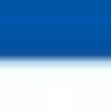
GAMES