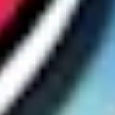
PROMOTIONS