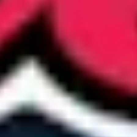
Wie hoch ist die Auszahlungsquote (RTP) von
DeluXXXe Multi Dice?
Die Auszahlungsquote (RTP) beträgt 96,0 %.
Wie spielt man DeluXXXe Multi Dice?
Setzen Sie zwischen 0,25 € und 5,00 €, drehen Sie die Walzen und
folgen Sie den 5 Gewinnlinien, um zu sehen, ob übereinstimmende
Ergebnisse einen Gewinn ergeben.
Kann man DeluXXXe Multi Dice im Demo-Modus
spielen?
Ja. Eine Demoversion ist verfügbar, falls Sie das Spiel ohne
Echtgeldeinsatz testen möchten.
Wie hoch ist der maximale Gewinn bei DeluXXXe
Multi Dice?
Die beworbene Höchstauszahlung beträgt das 2.000-Fache Ihres
Einsatzes, und die Volatilität ist sehr hoch.