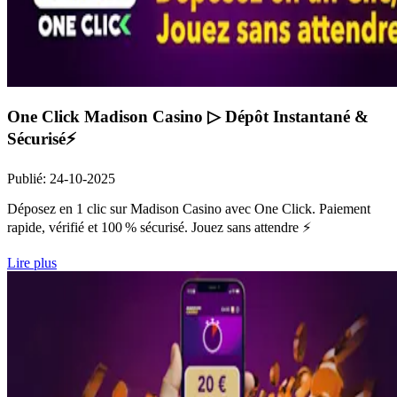
One Click Madison Casino ▷ Dépôt Instantané &
Sécurisé⚡
Publié
:
24-10-2025
Déposez en 1 clic sur Madison Casino avec One Click. Paiement
rapide, vérifié et 100 % sécurisé. Jouez sans attendre ⚡
Lire plus