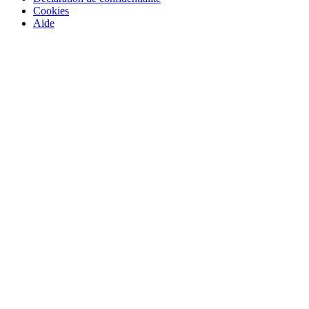
Cookies
Aide