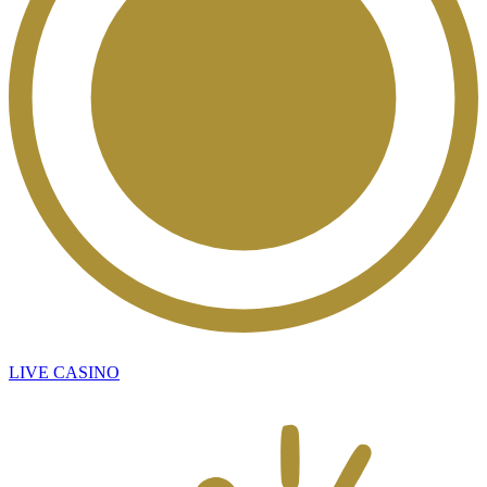
LIVE CASINO