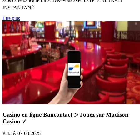
sans carte bancaire ! Inscrivez-vous avec Itsme. ⚡ RETRAIT
INSTANTANÉ
Lire plus
Casino en ligne Bancontact ▷ Jouez sur Madison
Casino ✓
Publié
:
07-03-2025