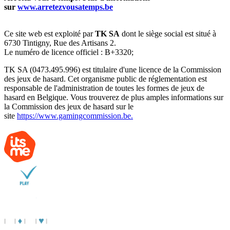
sur
www.arretezvousatemps.be
Ce site web est exploité par
TK SA
dont le siège social est situé à
6730 Tintigny, Rue des Artisans 2.
Le numéro de licence officiel : B+3320;
TK SA (0473.495.996) est titulaire d'une licence de la Commission
des jeux de hasard. Cet organisme public de réglementation est
responsable de l'administration de toutes les formes de jeux de
hasard en Belgique. Vous trouverez de plus amples informations sur
la Commission des jeux de hasard sur le
site
https://www.gamingcommission.be.