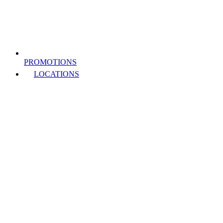
PROMOTIONS
LOCATIONS