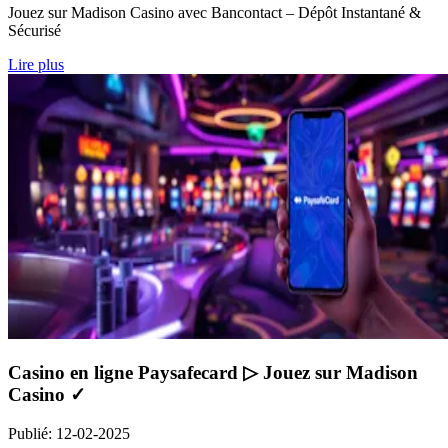
Jouez sur Madison Casino avec Bancontact – Dépôt Instantané &
Sécurisé
Lire plus
Casino en ligne Paysafecard ▷ Jouez sur Madison
Casino ✓
Publié
:
12-02-2025