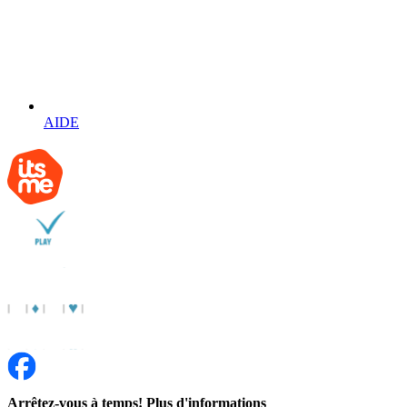
AIDE
Arrêtez-vous à temps! Plus d'informations