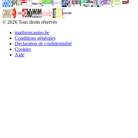
©
2026
Tous droits réservés
madisoncasino.be
Conditions générales
Déclaration de confidentialité
Cookies
Aide