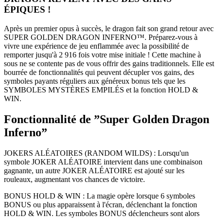
ÉPIQUES !
Après un premier opus à succès, le dragon fait son grand retour avec
SUPER GOLDEN DRAGON INFERNO™. Préparez-vous à
vivre une expérience de jeu enflammée avec la possibilité de
remporter jusqu'à 2 916 fois votre mise initiale ! Cette machine à
sous ne se contente pas de vous offrir des gains traditionnels. Elle est
bourrée de fonctionnalités qui peuvent décupler vos gains, des
symboles payants réguliers aux généreux bonus tels que les
SYMBOLES MYSTÈRES EMPILÉS et la fonction HOLD &
WIN.
Fonctionnalité de ”Super Golden Dragon
Inferno”
JOKERS ALÉATOIRES (RANDOM WILDS) : Lorsqu'un
symbole JOKER ALÉATOIRE intervient dans une combinaison
gagnante, un autre JOKER ALÉATOIRE est ajouté sur les
rouleaux, augmentant vos chances de victoire.
BONUS HOLD & WIN : La magie opère lorsque 6 symboles
BONUS ou plus apparaissent à l'écran, déclenchant la fonction
HOLD & WIN. Les symboles BONUS déclencheurs sont alors