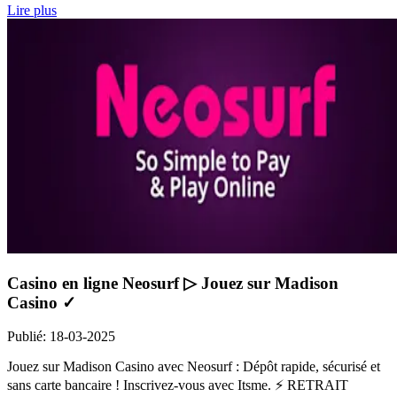
Lire plus
Casino en ligne Neosurf ▷ Jouez sur Madison
Casino ✓
Publié
:
18-03-2025
Jouez sur Madison Casino avec Neosurf : Dépôt rapide, sécurisé et
sans carte bancaire ! Inscrivez-vous avec Itsme. ⚡ RETRAIT