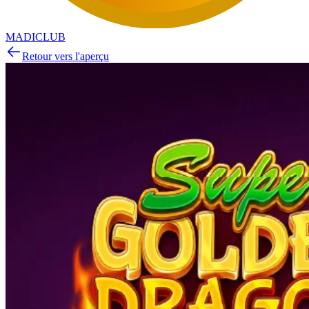
MADICLUB
Retour vers l'aperçu