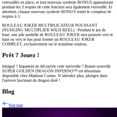
verrouillés en place, et tout nouveau symbole BONUS apparaissant
pendant les 3 respins de cette fonction sera également verrouillé. Et
attention, chaque nouveau symbole BONUS remet le compteur de
respins à 3.
ROULEAU JOKER MULTIPLICATEUR POUSSANT
(NUDGING MULTIPLIER WILD REEL) : Pendant le jeu de
base, une pile partielle de ROULEAU JOKER sera poussée vers le
haut ou vers le bas pour former un ROULEAU JOKER
COMPLET, exclusivement sur le troisième rouleau.
Prêt ? Jouez !
Intrigué ? Impatient de découvrir cette merveille ? Bonne nouvelle
SUPER GOLDEN DRAGON INFERNO™ est désormais
disponible chez Madison Casino. N’attendez plus, plongez dans
l'univers fascinant du dragon doré !
Blog
Voir tout