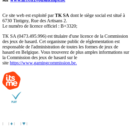
Ce site web est exploité par
TK SA
dont le siège social est situé à
6730 Tintigny, Rue des Artisans 2.
Le numéro de licence officiel : B+3320;
TK SA (0473.495.996) est titulaire d'une licence de la Commission
des jeux de hasard. Cet organisme public de réglementation est
responsable de l'administration de toutes les formes de jeux de
hasard en Belgique. Vous trouverez de plus amples informations sur
la Commission des jeux de hasard sur le
site
https://www.gamingcommission.be.