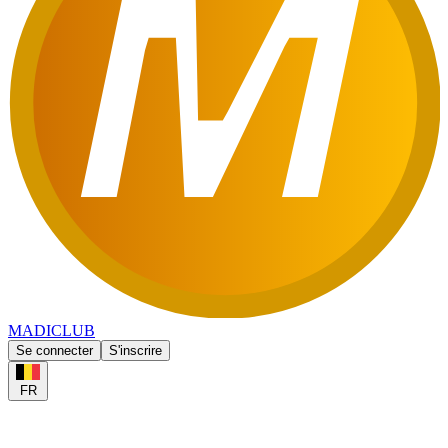
MADICLUB
Se connecter
S'inscrire
FR