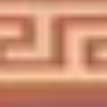
MADICLUB
Se connecter
S'inscrire
FR