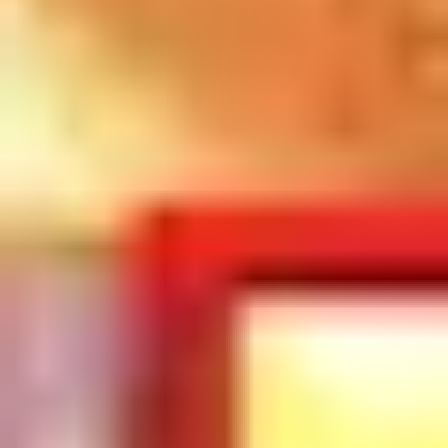
MADICLUB