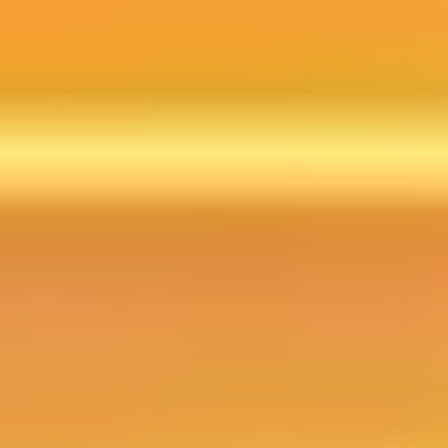
Arrêtez-vous à temps! Plus d'informations
sur
www.arretezvousatemps.be
Ce site web est exploité par
TK SA
dont le siège social est situé à
6730 Tintigny, Rue des Artisans 2.
Le numéro de licence officiel : B+3320;
TK SA (0473.495.996) est titulaire d'une licence de la Commission
des jeux de hasard. Cet organisme public de réglementation est
responsable de l'administration de toutes les formes de jeux de
hasard en Belgique. Vous trouverez de plus amples informations sur
la Commission des jeux de hasard sur le
site
https://www.gamingcommission.be.