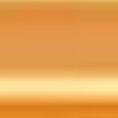
©
2026
Tous droits réservés
madisoncasino.be