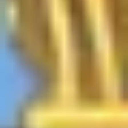
PROMOTIONS