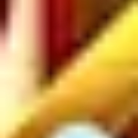
séparé. Cela permet de maintenir la dynamique après un résultat
prometteur et de générer davantage de valeur à partir de la même
séquence de fonctionnalités, ce qui est particulièrement important
dans un jeu à très forte volatilité où les moments forts ont plus
d'impact.
Hold & Win
Le symbole Hold & Win est une fonction de verrouillage et de
relance. Lorsqu'elle est activée, les symboles spéciaux restent fixes
pendant que vous recevez des relances pour tenter d'en obtenir
davantage. Chaque nouveau symbole renforce le tour en remplissant
davantage de positions et en prolongeant la pression de la fonction,
vous offrant ainsi une chance accrue d'obtenir un gain plus
important qu'avec un tour standard.
Jackpot
La fonction Jackpot ajoute un objectif de gain maximal au jeu
bonus. Concrètement, cela signifie que certains résultats bonus
peuvent attribuer un gain fixe plus important, de type jackpot,
ajoutant ainsi une dimension supplémentaire au jeu au-delà des gains
classiques. Ce titre n'étant pas progressif, le jackpot fait partie
intégrante de la structure des prix du jeu et non d'un prix réseau qui