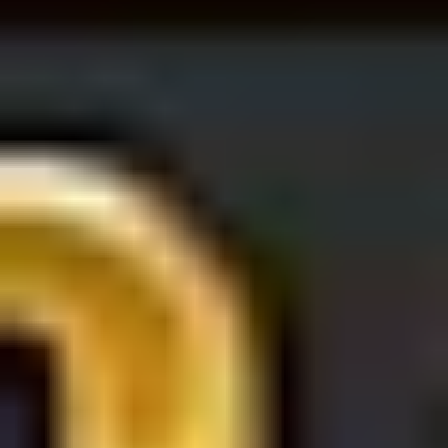
PROMOTIONS
LOCATIONS