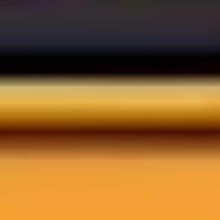
TK SA (0473.495.996) est titulaire d'une licence de la Commission
des jeux de hasard. Cet organisme public de réglementation est
responsable de l'administration de toutes les formes de jeux de
hasard en Belgique. Vous trouverez de plus amples informations sur
la Commission des jeux de hasard sur le
site
https://www.gamingcommission.be.