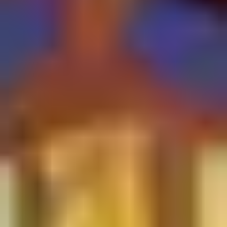
LIVE CASINO