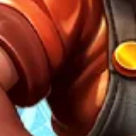
LIVE CASINO