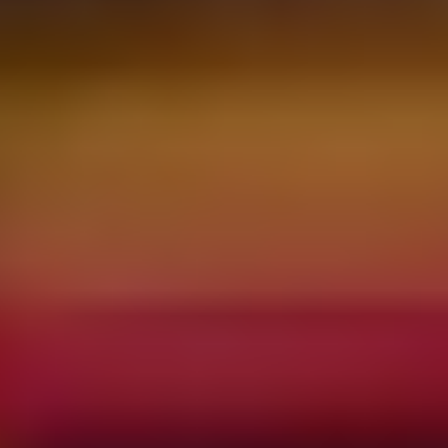
jouer en argent réel.
Plus de titres de Gaming1 chez Madison
Casino
Prolongez le plaisir. Parcourez d'autres titres de
Gaming1
, tous prêts
à jouer chez Madison Casino:
Roulette
Midnight Wheel
Burgundy Auto-Roulette Classic
American Steampunk Roulette
Sport Auto Roulette
Lux Roulette
Classic Auto Roulette
Testez n'importe lequel de ces jeux en mode démo avant de jouer en
argent réel.