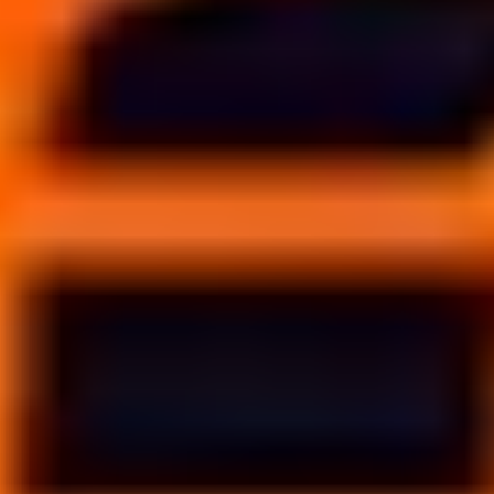
TOURNOIS