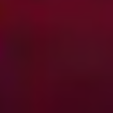
PROMOTIONS