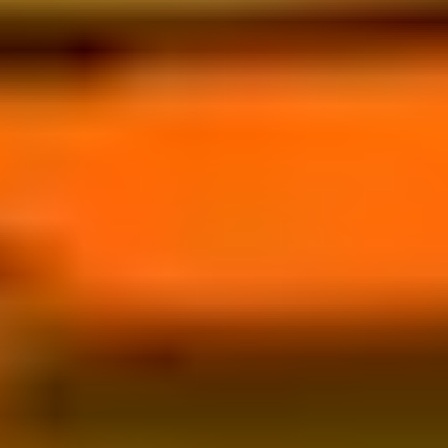
Arrêtez-vous à temps! Plus d'informations
sur
www.arretezvousatemps.be
Ce site web est exploité par
TK SA
dont le siège social est situé à
6730 Tintigny, Rue des Artisans 2.
Le numéro de licence officiel : B+3320;