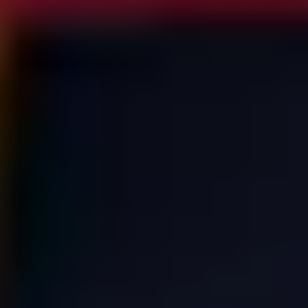
Informations sur le jeu Roulette Deal or
No Deal
Studio
Gaming1
Type de jeu
Roulette
RTP
94.74%
Volatilité
Très faible
Gain max
36x
Fonctionnalités
Bonus Buy
Démo
Oui