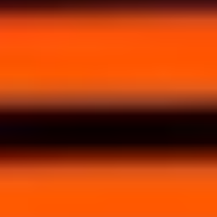
Commission des jeux de hasard
belge fournit des informations et
une aide indépendantes aux joueurs.
Madison Casino est exploité par TK SA (Rue des Artisans 2, 6730
Tintigny) sous licence de la Commission des jeux de hasard en
Belgique B+3320.
Jouez à Roulette Deal or No Deal chez
Madison Casino
Roulette Deal or No Deal est à un clic de vous, en démo ou en
argent réel. Découvrez aussi d'autres
Roulette
chez Madison Casino.