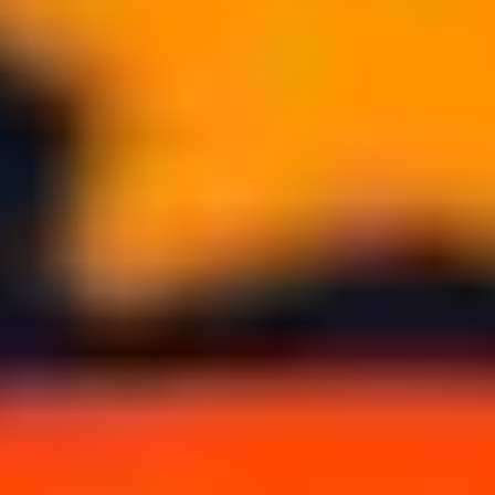
Puis-je jouer à Roulette Deal or No Deal sur mobile
sans téléchargement?
Absolument. Roulette Deal or No Deal se lance parfaitement dans
votre navigateur mobile sans aucun téléchargement, sur iOS et
Android, et vous pouvez l'essayer d'abord en démo. Il vous suffit de
vous connecter à Madison Casino pour jouer en argent réel. Vous
pouvez aussi télécharger l'
application Madison Casino
.
Comment déposer, retirer et jouer de
manière responsable chez Madison
Casino
Avant de pouvoir jouer à Roulette Deal or No Deal en argent réel,
vous devrez disposer d'un compte belge vérifié. Commencer ne
prend que quelques étapes.
Créez votre compte et vérifiez-le. La vérification du compte
est une obligation légale de la Commission des jeux de hasard
en Belgique, et vous devez avoir au moins 21 ans et résider en
Belgique.