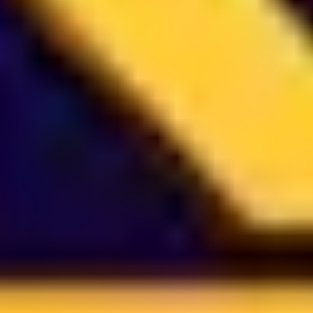
PROMOTIONS