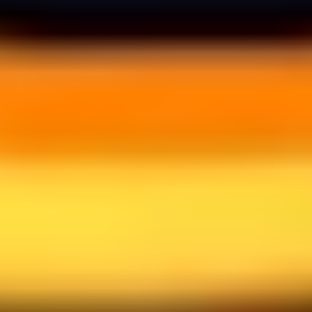
Arrêtez-vous à temps! Plus d'informations
sur
www.arretezvousatemps.be
Ce site web est exploité par
TK SA
dont le siège social est situé à
6730 Tintigny, Rue des Artisans 2.
Le numéro de licence officiel : B+3320;
TK SA (0473.495.996) est titulaire d'une licence de la Commission
des jeux de hasard. Cet organisme public de réglementation est
responsable de l'administration de toutes les formes de jeux de
hasard en Belgique. Vous trouverez de plus amples informations sur
la Commission des jeux de hasard sur le
site
https://www.gamingcommission.be.