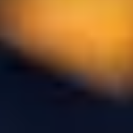
Afficher plus
Comment jouer à Roulette Deal or No
Deal: règles et gameplay
Commencez par choisir une mise adaptée à votre session, parmi
celles disponibles de 0,10 € à 88,00 €. Placez ensuite vos jetons sur
le tapis de roulette en fonction des résultats que vous souhaitez
couvrir. Vous pouvez miser sur un seul numéro pour un gain plus
élevé ou répartir votre mise sur plusieurs zones du tapis pour une
action plus régulière. Une fois vos mises placées, le tour se termine
et les gains sont payés automatiquement.
Comment fonctionne Roulette Deal or No
Deal
Roulette Deal or No Deal reprend le format classique de la roulette :
chaque tour commence par la mise et se termine par le résultat. La
très faible volatilité du jeu garantit un rythme plus régulier que les
jeux de casino plus risqués. Le gain maximal annoncé est de 36 fois
la mise, à l'image d'un numéro plein gagnant, tandis que la grande
variété de mises disponibles vous permet de personnaliser chaque
tour selon votre niveau de risque préféré.