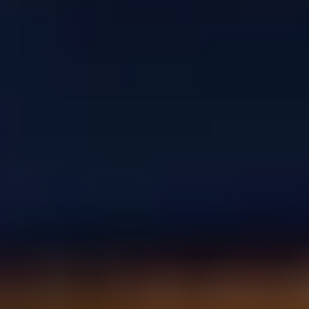
Comment gagner sur Roulette Deal or No
Deal
Vous gagnez en plaçant une mise correcte avant que le numéro ne
s'affiche. Les mises sur un numéro plein peuvent rapporter jusqu'à
36 fois la mise, tandis que les mises plus larges, comme les couleurs,
pair ou impair et autres sélections extérieures, offrent des gains plus
fréquents mais plus modestes. Grâce à sa très faible volatilité,
l'équilibre entre risque et récompense reste constant à chaque tour.
Mode démo de Roulette Deal or No Deal:
jouez en démo
Une version démo est disponible pour vous permettre de découvrir
la disposition de la table, le déroulement des mises et le rythme
général avant de miser de l'argent réel. C'est un moyen pratique de
tester différentes combinaisons de mises à la roulette, de se
familiariser avec les commandes et de vérifier si la très faible
volatilité du jeu correspond au style de session que vous recherchez.
Cela peut s'avérer particulièrement utile si vous débutez à la roulette
ou si vous souhaitez simplement vous rafraîchir la mémoire avant de