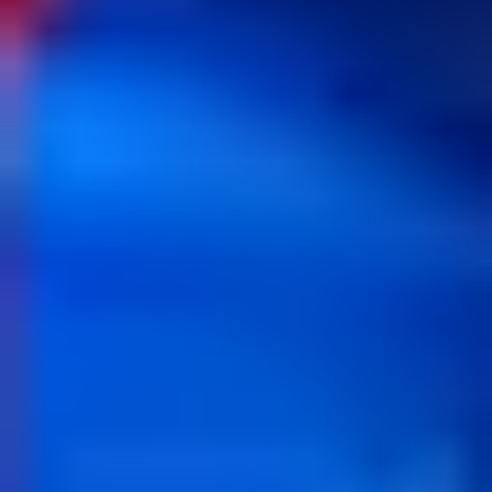
Free Spins
Le symbole Free Spins octroie une série de tours gratuits, permettant
au jeu de se poursuivre sans mise supplémentaire à chaque tour.
Cette fonctionnalité prolonge le jeu et crée une phase bonus ciblée
où les gains peuvent s'accumuler sur plusieurs tours, offrant ainsi
une dynamique plus importante qu'un seul résultat du jeu de base.
Ante Bet
Ante Bet est une option d'augmentation de mise qui modifie le coût
de chaque tour en échange d'un accès plus direct aux bonus
potentiels. Elle est conçue pour les joueurs qui souhaitent une
approche plus agressive du jeu axé sur les fonctionnalités, en
acceptant une mise plus élevée par tour pour une meilleure chance
d'accéder au bonus.
Bonus Buy
Bonus Buy vous permet de payer une prime fixe pour accéder
directement à la fonctionnalité bonus au lieu d'attendre son
déclenchement pendant le jeu de base. Cela offre une option rapide
aux joueurs qui souhaitent un accès immédiat au tour bonus et qui