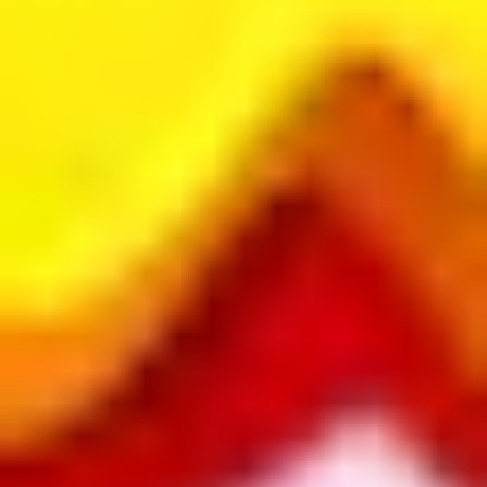
Casino.