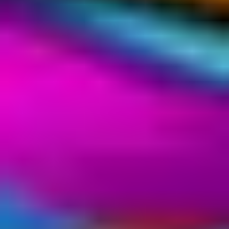
PROMOTIONS