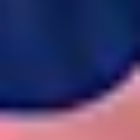
MADICLUB