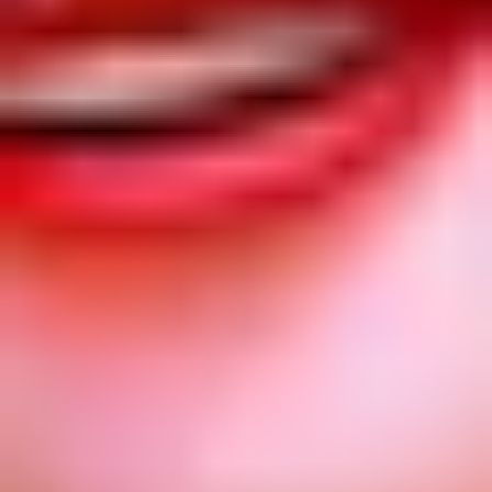
JEUX
LIVE CASINO