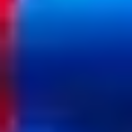
gains de Sweet Bonanza Dice
Sweet Bonanza Dice repose sur ses symboles payants et sur un
ensemble de mécaniques bonus qui déclenchent ses plus gros gains.
Voici comment fonctionne chaque fonctionnalité.
Wild
Le symbole Wild remplace les symboles payants classiques pour
compléter les combinaisons gagnantes sur les 20 lignes de paiement.
Ce simple rôle de substitution offre une plus grande flexibilité aux
tours, car une combinaison presque gagnante peut se transformer en
combinaison complète lorsqu'un Wild apparaît. C'est une
fonctionnalité essentielle pour augmenter les chances de connecter
des symboles sur toute la grille.
Scatter
Le symbole Scatter paie indépendamment des lignes de paiement ;
sa valeur dépend donc de son emplacement et non de la formation
d'une ligne. Il peut également servir de point d'entrée pour des
bonus, rendant chaque apparition importante même si le reste de la
grille ne forme pas une combinaison gagnante classique.