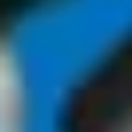
Steeple Chase Racing
Accedi e gioca per denaro vero
Accedi
o
Gioca gratis
Non hai un account?
Iscriviti ora
Steeple Chase Racing: Slot di BetMan
Chi gioca alle slot apprezzerà che Steeple Chase Racing è una da
provare su Madison Casino, il
casinò online
autorizzato in Belgio. Si
tratta di una uscita di BetMan. Il gioco porta l'atmosfera delle corse
di cavalli sui rulli con un profilo leggero e accessibile. La sua
bassissima volatilità favorisce un'azione più costante, mentre la
vincita massima di 100x mantiene l'attenzione sulla semplicità e
l'immediatezza del gameplay, ideale per i giocatori di età superiore ai
21 anni in Belgio.
Mostra di più