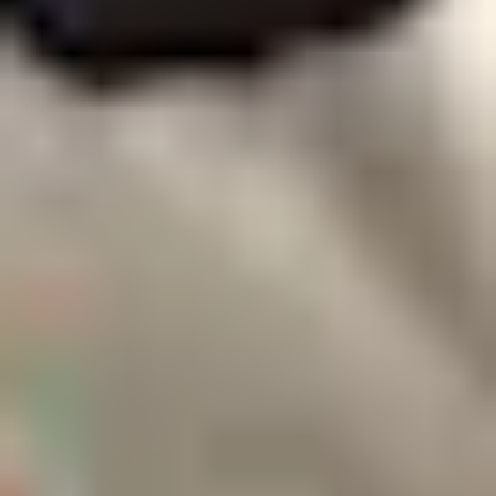
GAMES
LIVE CASINO