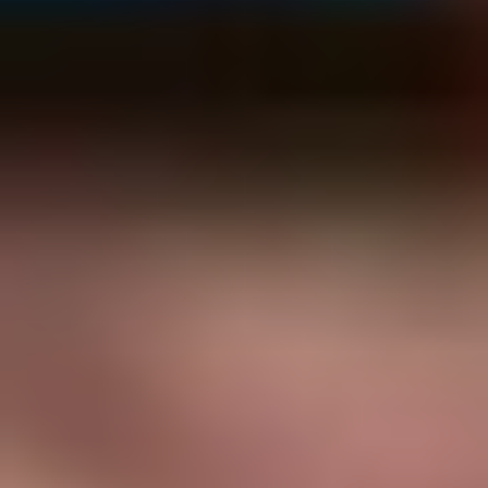
PROMOTIONS
LOCATIONS