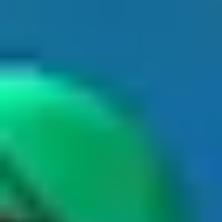
LIVE CASINO