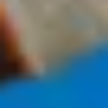
PROMOTIONS