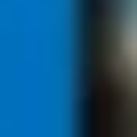
FAQ di Steeple Chase Racing
Qual è l'RTP di Steeple Chase Racing?
Ha un RTP del 95,0%.
Come si gioca a Steeple Chase Racing?
Scegli una puntata da 1,0 EUR a 150,0 EUR e fai girare i rulli per
formare combinazioni vincenti di simboli.
È possibile giocare a Steeple Chase Racing in
modalità demo?
Sì. È disponibile una versione demo se desideri provarla senza
puntare denaro reale.
Qual è la vincita massima in Steeple Chase Racing?
La vincita massima è pari a 100 volte la tua puntata e la volatilità è
molto bassa.