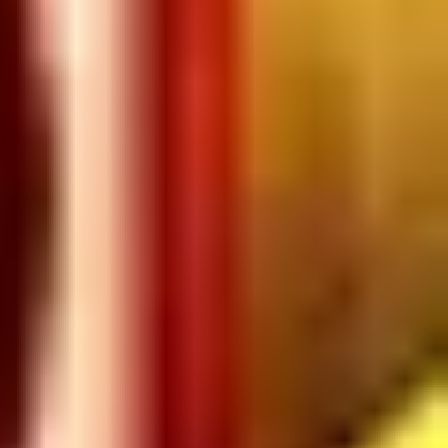
meno frequenti ma più redditizi.
Funzionalità e simboli di Coins of Zeus -
Hold & Win™
Coins of Zeus - Hold & Win™ si basa sui suoi simboli paganti e su
una serie di meccaniche bonus che generano le vincite più alte. Ecco
come funziona ogni funzionalità.
Wild
Il simbolo Wild sostituisce altri simboli paganti per aiutare a
completare le combinazioni vincenti sulle 5 linee di pagamento.
Questa semplice funzione lo rende uno dei simboli più utili nel gioco
base, perché può salvare le linee incomplete e aumentare il valore di
un giro senza bisogno di attivare un bonus separato.
Respins
Il simbolo Respins ti offre un'altra possibilità immediata di
aggiungere altre posizioni vincenti senza dover iniziare un giro
regolare completamente separato. Questo mantiene vivo lo slancio
dopo un risultato promettente e può creare ulteriore valore dalla