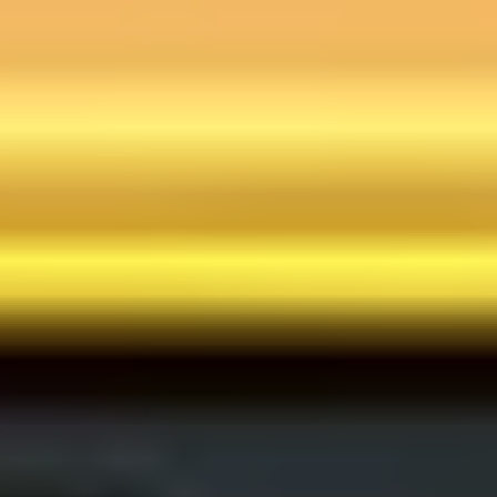
PROMOTIONS
LOCATIONS