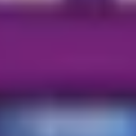
LIVE CASINO