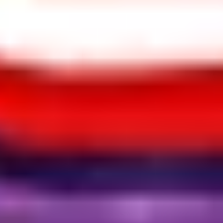
odpowiedzialnie w Madison Casino
Gra w Hot Lucky 7’s ™ na prawdziwe pieniądze zaczyna się od
zweryfikowanego belgijskiego konta. Wystarczy kilka kroków, aby
ruszyć.
Utwórz bezpłatne konto i je zweryfikuj. Weryfikacja konta
jest wymogiem prawnym Belgijskiej Komisji ds. Gier
Hazardowych, a do gry musisz mieć co najmniej 21 lat i
mieszkać w Belgii.
Wpłać depozyt bezpieczną metodą płatności. Madison Casino
obsługuje Bancontact (One Click, Pay and Card), Payconiq,
Neosurf, Paysafecard, Neteller, Skrill, Rapid by Skrill, CB,
Visa Debit, Maestro i Mastercard. Gra odbywa się wyłącznie
w euro, bez kryptowalut.
Wczytaj Hot Lucky 7’s ™ i graj w bezpłatnym trybie demo
lub na prawdziwe pieniądze.
Wypłać wygrane na własne zweryfikowane konto bankowe.
Minimalna wypłata wynosi 10 EUR, a wygrane z hazardu są
w Belgii wolne od podatku.