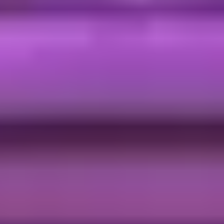
Każde konto zaczyna z domyślnym tygodniowym limitem depozytu
wynoszącym 200 EUR. Możesz dostosować limity w dowolnym
momencie w sekcji Odpowiedzialna Gra na swoim koncie:
podwyższenia wchodzą w życie po trzech dniach, a obniżenia
obowiązują natychmiast.
Hazard może uzależniać, dlatego graj odpowiedzialnie i nigdy nie
stawiaj więcej, niż możesz sobie pozwolić stracić. Madison Casino
oferuje limity depozytów, czasu i strat oraz narzędzia
samowykluczenia, które ustawisz z poziomu
strony pomocy
na
swoim koncie. Na
stronie promocji
znajdziesz aktualne oferty i
bonusy, a belgijska
Komisja ds. Gier Hazardowych
zapewnia
graczom niezależne informacje i wsparcie.
Madison Casino jest prowadzone przez TK SA (Rue des Artisans 2,
6730 Tintigny) na podstawie licencji Belgijskiej Komisji ds. Gier
Hazardowych B+3320.
Zagraj w Hot Lucky 7’s ™ w Madison
Casino
Masz szczęście po swojej stronie? Otwórz Hot Lucky 7’s ™ w
bezpłatnym demo lub na prawdziwe pieniądze, albo odkrywaj pełną
selekcję
Slot
w Madison Casino.