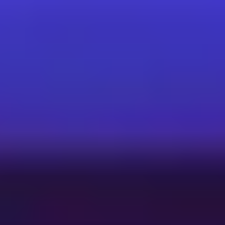
The official number of the license: B+3320;
TK SA (0473.495.996) is licensed by the Gaming Commission.
This public regulatory body is responsible for the governance of all
forms of gaming based in Belgium. Find out more about the Gaming
Commission at
https://www.gamingcommission.be
.