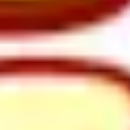
Multiplier
Multiplier zwiększa wartość wygranej, mnożąc wypłatę w
momencie jej zastosowania. Oznacza to, że kombinacja, która już
się opłaca, może stać się o wiele bardziej satysfakcjonująca w jednej
chwili, dodając intensywności zarówno hitom w grze podstawowej,
jak i rundom bonusowym. W slotach o wysokiej zmienności
mnożniki pomagają tworzyć ostrzejsze wahania, których wielu
graczy poszukuje w tym stylu gry.
Buy Feature
Buy Feature pozwala zapłacić dodatkową kwotę, aby bezpośrednio
skorzystać z okazji bonusowej, zamiast czekać na jej aktywację
poprzez regularne obroty. To szybsza droga do gry w trybie
bonusowym i bardziej przemyślany wybór ryzyka i nagrody,
ponieważ wymieniasz wyższy koszt początkowy na
natychmiastowy dostęp do jednego z najbardziej emocjonujących
momentów w grze.
Grafika, motyw i oprawa w Hot Lucky 7’s
™