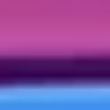
PROMOTIONS
LOCATIONS