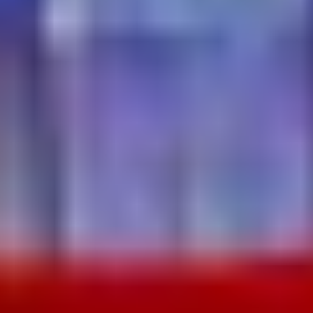
GAMES
LIVE CASINO