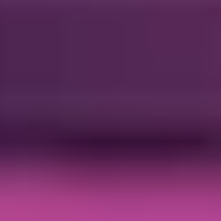
TOURNAMENTS