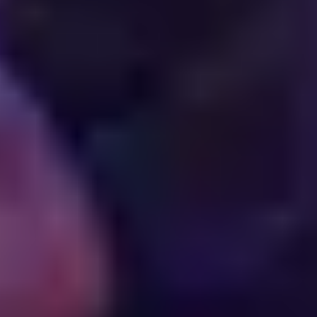
PROMOTIONS
LOCATIONS