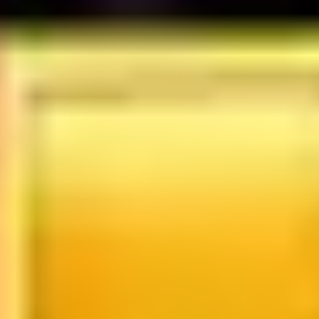
Tak. Dostępna jest wersja demonstracyjna, jeśli chcesz najpierw
zapoznać się z rozgrywką.
Jaka jest maksymalna wygrana w Take Olympus?
Najwyższa deklarowana wygrana to 2995-krotność Twojej stawki.
Czy mogę grać w Take Olympus na telefonie bez
pobierania?
Tak. Take Olympus płynnie działa bezpośrednio w przeglądarce
mobilnej bez żadnego pobierania, na iOS i Androidzie, a na
początek możesz wypróbować ją w bezpłatnym demo. Wystarczy,
że się zalogujesz w Madison Casino, aby grać na prawdziwe
pieniądze. Możesz też pobrać
aplikację Madison Casino
.
Jak wpłacać, wypłacać & grać
odpowiedzialnie w Madison Casino
Aby grać w Take Olympus na prawdziwe pieniądze, potrzebujesz
zweryfikowanego belgijskiego konta. Wystarczy kilka kroków, aby
ruszyć.