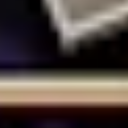
Maks. wygrana
2995x
Funkcje
Wild, Multiplier, Bonus
Demo
Tak
FAQ Take Olympus
Jaki jest RTP dla Take Olympus?
Ma RTP na poziomie 95,49%.
Jak grać w Take Olympus?
Ustaw stawkę między 0,10 EUR a 33,00 EUR, zakręć bębnami i
szukaj pasujących symboli na 50 liniach wypłat.
Czy możesz wypróbować Take Olympus w trybie
demo?