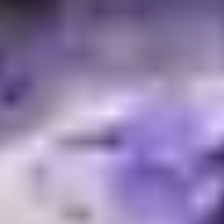
Gambling can be addictive. Stop in time! More info
at
www.stopoptijd.be
This website is operated by
TK SA
whose registered office is at
Rue des Artisans 2, 6730 Tintigny.
The official number of the license: B+3320;
TK SA (0473.495.996) is licensed by the Gaming Commission.
This public regulatory body is responsible for the governance of all
forms of gaming based in Belgium. Find out more about the Gaming
Commission at
https://www.gamingcommission.be
.