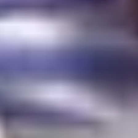
Take Olympus, funkcje & symbole
Take Olympus opiera się na symbolach wypłacających i zestawie
mechanik bonusowych, które napędzają jego najwyższe wygrane.
Oto jak działa każda z tych funkcji.
Wild
Symbol Wild zastępuje inne symbole, które regularnie generują
wygrane, pomagając w tworzeniu zwycięskich kombinacji na
liniach wypłat. Ten bezpośredni efekt zastąpienia zwiększa liczbę
możliwości, w jakie niemal trafiony symbol może przekształcić się
w wygrany wynik. W konfiguracji z 50 liniami wypłat, Wild może
wzmocnić zasięg na całym układzie i zapewnić płynny przebieg gry
podstawowej.
Multiplier
Funkcja Multiplier zwiększa wartość wygranej poprzez
zwielokrotnienie wypłaty z udanej kombinacji. Zamiast zmieniać
symbole tworzące wygraną, zwiększa jej wartość po jej
wylosowaniu. Dodaje to dodatkowej mocy zwykłym trafieniom na
linii i tworzy momenty, w których standardowy wynik przynosi
większe wygrane niż oczekiwano.