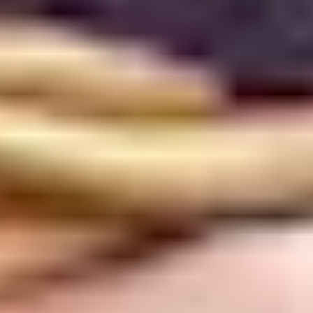
MADICLUB
Zaloguj się
Zarejestruj się
PL