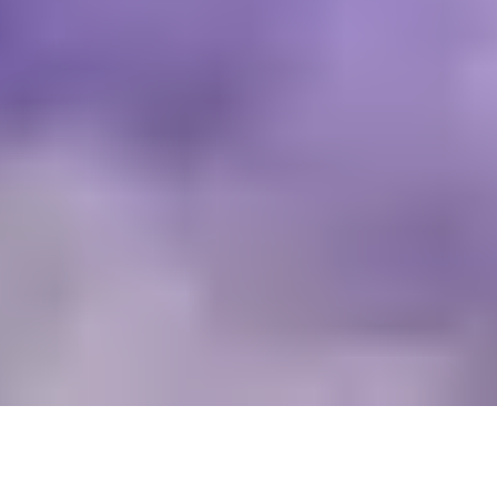
©
2026
wszelkie prawa zastrzeżone
madisoncasino.be
Warunki świadczenia usług
Oświadczenie o prywatności
deklaracja dotycząca plików typu cookie
Pomoc