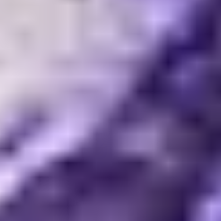
Gambling can be addictive. Stop in time! More info
at
www.stopoptijd.be