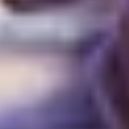
Jak grać w Take Olympus & jak
przebiega rozgrywka
Zacznij od wybrania stawki odpowiadającej Twojemu budżetowi,
od 0,10 EUR do 33,00 EUR, a następnie uruchom spin. Gra
korzysta z 50 linii wypłat, więc pasujące symbole muszą się na nich
połączyć, aby wygenerować wygrane. Bardzo niska zmienność
zapewnia łagodniejsze wrażenia, co czyni ją praktycznym wyborem
na dłuższe, zrównoważone sesje dla graczy w wieku 21+, którzy
preferują mniej dramatyczne wahania.
Jak wygrywać w Take Olympus
Wygrywające kombinacje pojawiają się na 50 liniach wypłat, więc
celem jest ułożenie pasujących symboli na aktywnych liniach od
lewej do prawej. Możesz obstawiać od 0,10 EUR do 33,00 EUR,
co ułatwia utrzymanie umiarkowanych sesji lub grę na wyższym
poziomie. Dzięki bardzo niskiej zmienności gra została stworzona z
myślą o częstych, mniejszych wygranych, a nie o długich okresach
bez wygranych, a maksymalna wygrana 2995x wyznacza górny
pułap.