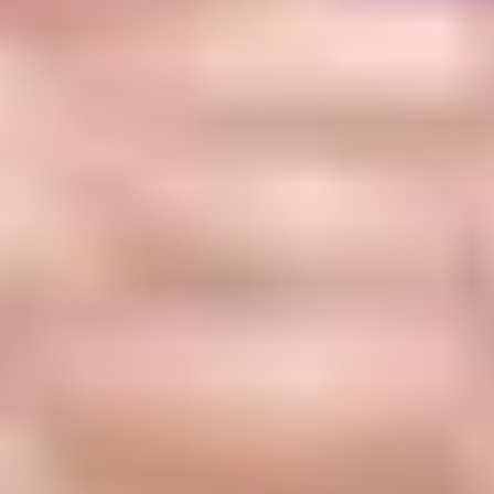
GAMES
LIVE CASINO