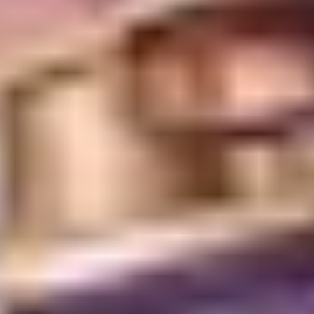
Take Olympus
Zaloguj się i graj na prawdziwe pieniądze
Zaloguj się
lub
Graj za darmo
Nie masz konta?
Dołącz teraz
Take Olympus: Slot kościany od BetSoft
Take Olympus, jeden z premier z kośćmi w Madison Casino,
czołowym
kasynie online
w Belgii, zapewnia kościana edycja
ulubionego tytułu od BetSoft. Gra łączy w sobie mechanikę
inspirowaną kostkami z prostą akcją slotową i lekkim, spokojnym
rytmem. Bardzo niska zmienność zapewnia stabilniejszą rozgrywkę,
a 50 linii wypłat zapewnia mnóstwo zwycięskich ścieżek. Z
maksymalną wypłatą 2995-krotności stawki, gra oferuje przystępne
sesje z potencjałem na większe wygrane.
Pokaż więcej