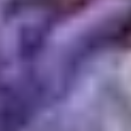
PROMOTIONS