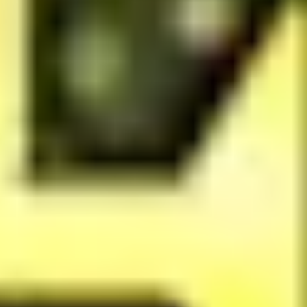
Typ gry
Slot kościany
Linie wypłat
1
RTP
96.0%
Zmienność
Bardzo wysoka
Maks. wygrana
500x
Funkcje
Jackpot
Demo
Tak
FAQ 1 Reel Patrick Dice
Jaki jest RTP dla 1 Reel Patrick Dice?