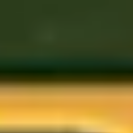
wyniku. Kompaktowa konfiguracja jest odpowiednia dla graczy,
którzy preferują prostą grafikę, szybkie odczytanie i bardziej
stonowany styl od gęsto ułożonych ekranów.
Tryb demo 1 Reel Patrick Dice: graj
bezpłatnie
Wersja demonstracyjna pozwala poznać tempo gry, konfigurację
jednej linii wypłat i bardzo wysoką zmienność bez użycia
prawdziwych pieniędzy. To praktyczny sposób na przetestowanie
różnych poziomów stawek, sprawdzenie płynności gry w formacie
slotu z kością i zdecydowanie, czy jego profil ryzyka odpowiada
Twojemu stylowi gry, zanim przejdziesz do gry na pieniądze.
Więcej tytułów od Spinomenal w Madison
Casino
Chcesz grać dalej? biblioteka
Spinomenal
w Madison Casino
oferuje znacznie więcej tytułów wartych uwagi:
Wildfire Fruits Dice