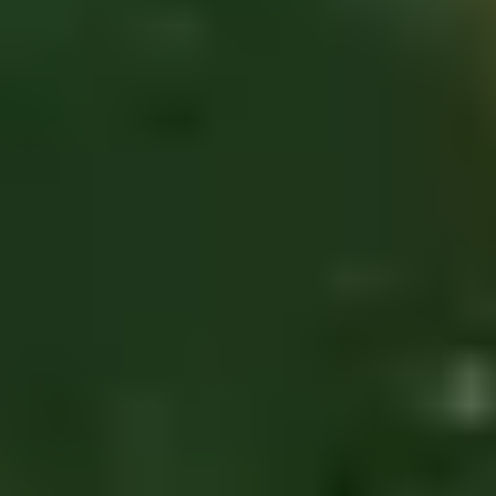
Pokaż więcej
Jak grać w 1 Reel Patrick Dice i jak
przebiega rozgrywka
Wybierz stawkę, która pasuje do Twojego budżetu, od 0,10 EUR do
50,00 EUR, a następnie uruchom spin. Akcja koncentruje się na
jednej linii wypłat, co sprawia, że ​​każdy wynik jest jasny i
natychmiastowy. Ponieważ gra charakteryzuje się bardzo wysoką
zmiennością, rozsądne podejście do budżetu ma sens, zwłaszcza
jeśli planujesz grać dłużej. To kompaktowy format, który jest łatwy
do zrozumienia od pierwszego spinu.
Jak wygrywać w 1 Reel Patrick Dice
Wygrane trafiają na jedną linię wypłat, więc każdy spin jest łatwy
do odczytania. Twój zwrot zależy od kombinacji symboli, która
zatrzyma się na tej linii, a najsilniejsze wyniki są powiązane z
górnym końcem tabeli wypłat, a maksymalna wygrana wynosi 500-
krotność Twojej stawki. Bardzo wysoka zmienność oznacza, że ​​
saldo może wahać się w dużych wahaniach, co sprawia, że ​​kontrola