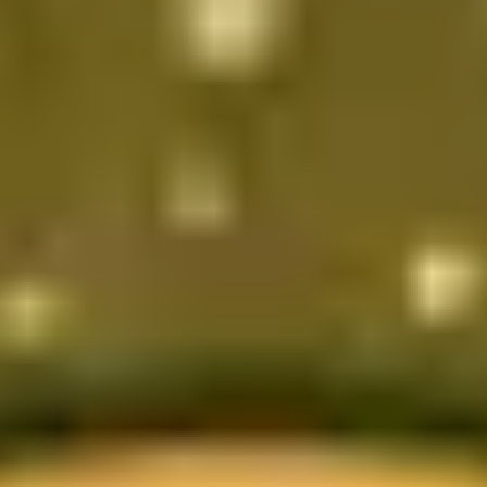
WSZYSTKIE GRY