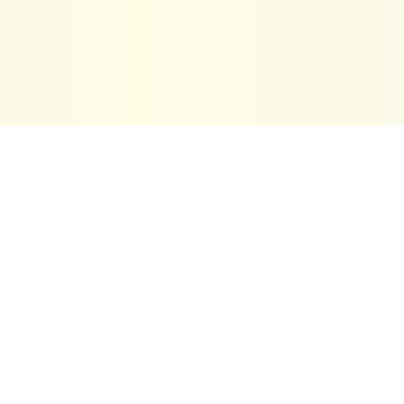
©
2026
wszelkie prawa zastrzeżone
madisoncasino.be
Warunki świadczenia usług
Oświadczenie o prywatności
deklaracja dotycząca plików typu cookie
Pomoc