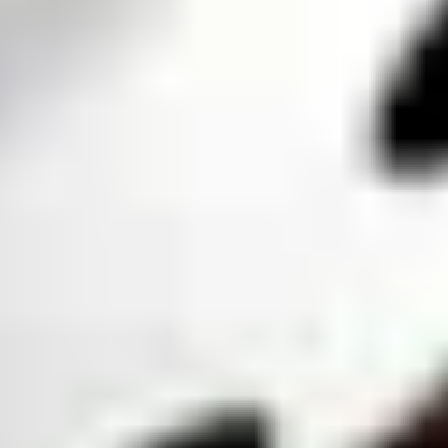
PROMOTIONS