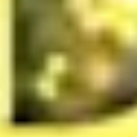
przeglądarce mobilnej bez potrzeby pobierania, na iOS i Androidzie,
a na początek możesz wypróbować ją w bezpłatnym demo.
Wystarczy, że się zalogujesz w Madison Casino, aby grać na
prawdziwe pieniądze. Możesz też pobrać
aplikację Madison Casino
.
Jak wpłacać, wypłacać i grać
odpowiedzialnie w Madison Casino
Gra w 1 Reel Patrick Dice na prawdziwe pieniądze zaczyna się od
zweryfikowanego belgijskiego konta. Wystarczy kilka kroków, aby
ruszyć.
Utwórz bezpłatne konto i je zweryfikuj. Weryfikacja konta
jest wymogiem prawnym Belgijskiej Komisji ds. Gier
Hazardowych, a do gry musisz mieć co najmniej 21 lat i
mieszkać w Belgii.
Wpłać depozyt bezpieczną metodą płatności. Madison Casino
obsługuje Bancontact (One Click, Pay and Card), Payconiq,
Neosurf, Paysafecard, Neteller, Skrill, Rapid by Skrill, CB,
Visa Debit, Maestro i Mastercard. Gra odbywa się wyłącznie
w euro, bez kryptowalut.
Wczytaj 1 Reel Patrick Dice i graj w bezpłatnym trybie demo