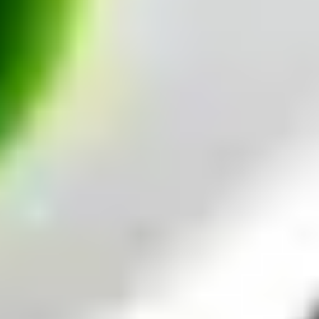
GAMES
LIVE CASINO