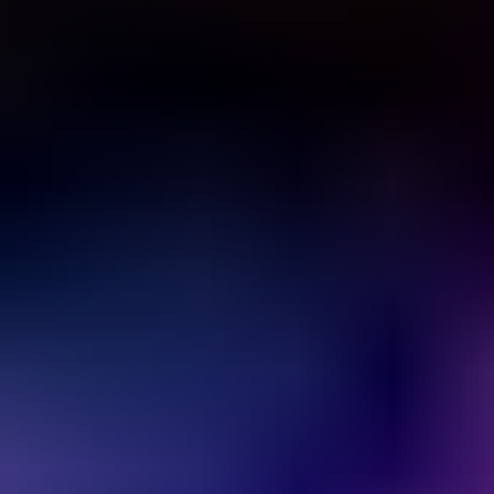
LIVE CASINO