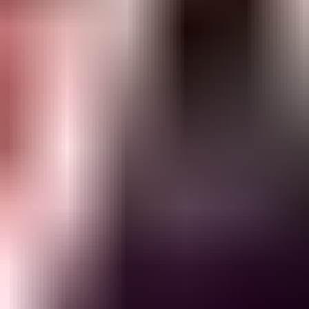
TODOS OS JOGOS