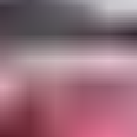
Linhas de pagamento
5
RTP
97.0%
Volatilidade
Média
Demo
Sim
FAQ de Wheel Of Antwerp
What is the RTP of Wheel Of Antwerp?
It has an RTP of 97.0%.
How do you play Wheel Of Antwerp?
You choose your stake and start the round, with wins formed on 5
paylines across the 3x3 layout.