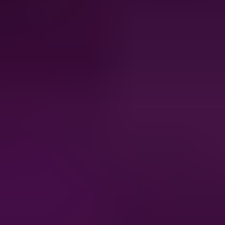
Gambling can be addictive. Stop in time! More info
at
www.stopoptijd.be