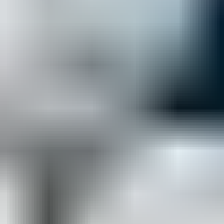
PROMOTIONS