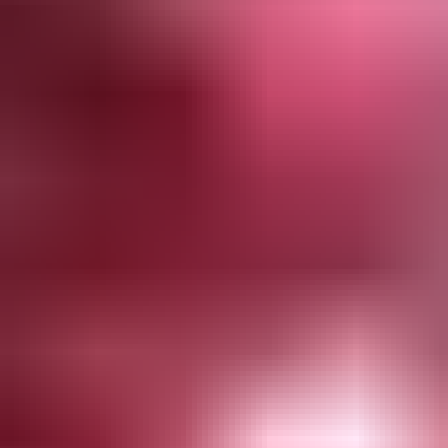
Can you play Wheel Of Antwerp in demo mode?
Yes. A demo version is available if you want to try it without staking
real money.
What is the volatility of Wheel Of Antwerp?
It has medium volatility, giving it a more balanced mix of hit
frequency and payout swings.
Posso jogar Wheel Of Antwerp no telemóvel sem
descarregar nada?
Sim. Wheel Of Antwerp corre diretamente no browser do seu
telemóvel sem ter de descarregar nada, em iOS e Android, e pode
experimentá-lo primeiro em modo demo. Basta iniciar sessão no
Madison Casino para jogar a dinheiro real. Também pode transferir
a
aplicação Madison Casino
.
Como Depositar, Levantar & Jogar de
Forma Responsável no Madison Casino
Antes de poder jogar Wheel Of Antwerp a dinheiro real, precisa de