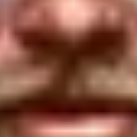
GAMES
LIVE CASINO