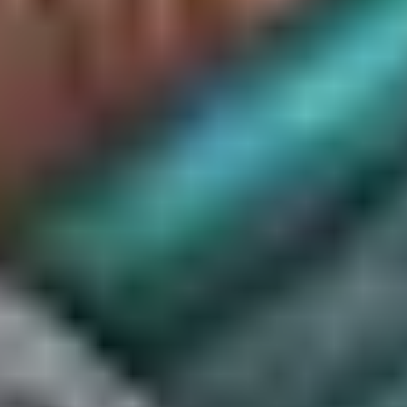
Mostrar mais
Como Jogar Dice Vikings & a Sua
Jogabilidade
Defina sua aposta entre EUR 0,1 e EUR 10,0, inicie a rodada e
acompanhe o resultado nas 10 linhas de pagamento fixas. O formato
é fácil de ler, o que o torna adequado para sessões mais curtas e
jogos casuais. Enquanto gira, fique de olho nos símbolos Wild para
suporte de linha, Scatter para potencial extra e nas opções de bônus
que podem mudar o ritmo da rodada.
Como Ganhar em Dice Vikings
Os ganhos são obtidos ao combinar símbolos nas 10 linhas de
pagamento do jogo. A baixa volatilidade significa que o equilíbrio
do jogo é construído em torno de retornos menores e mais regulares,
em vez de oscilações bruscas, o que pode tornar o gerenciamento de
banca mais controlado. O símbolo Wild ajuda a completar
combinações vencedoras, enquanto os símbolos Scatter e Free Spins
adicionam rotas extras para retornos. O prêmio máximo listado
chega a 540x a sua aposta.