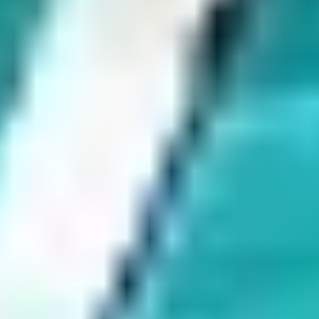
PROMOTIONS
LOCATIONS