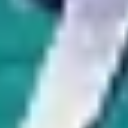
TOURNAMENTS