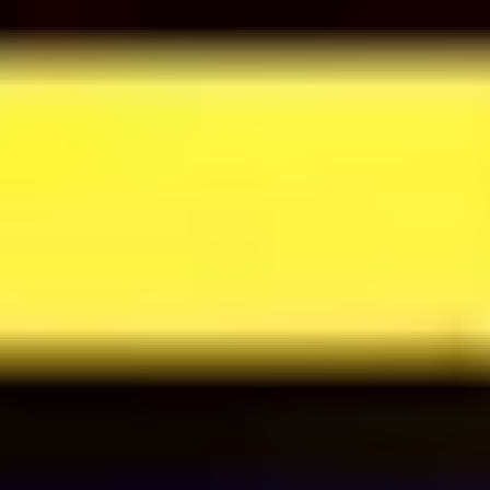
MADICLUB
Entrar
Inscrever
PT