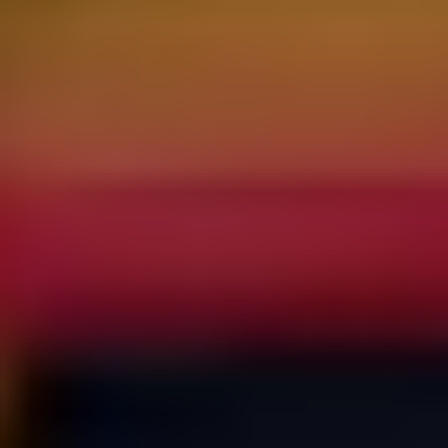
Continue a diversão. Veja outros títulos de
Gaming1
, todos prontos
para jogar no Madison Casino:
Roulette
Midnight Wheel
Burgundy Auto-Roulette Classic
American Steampunk Roulette
Sport Auto Roulette
Lux Roulette
Classic Auto Roulette
Teste qualquer um destes jogos em demo antes de jogar a dinheiro
real.
Informações do Jogo Roulette Deal or No
Deal