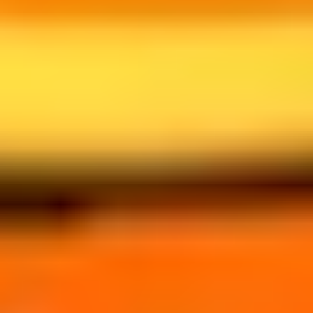
This website is operated by
TK SA
whose registered office is at
Rue des Artisans 2, 6730 Tintigny.
The official number of the license: B+3320;
TK SA (0473.495.996) is licensed by the Gaming Commission.
This public regulatory body is responsible for the governance of all
forms of gaming based in Belgium. Find out more about the Gaming
Commission at
https://www.gamingcommission.be
.