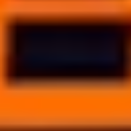
TOURNAMENTS