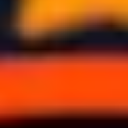
Claro. Roulette Deal or No Deal corre de forma fluida no browser
do seu telemóvel sem precisar de instalar uma app, em iOS e
Android, e pode experimentá-lo primeiro em modo demo. É só
iniciar sessão no Madison Casino para jogar a dinheiro real.
Também pode transferir a
aplicação Madison Casino
.
Como Depositar, Levantar e Jogar de
Forma Responsável no Madison Casino
Antes de poder jogar Roulette Deal or No Deal a dinheiro real,
precisa de uma conta belga verificada. Começar demora apenas
alguns passos.
Crie a sua conta gratuita e verifique-a. A verificação da conta
é uma exigência legal da Belgian Gaming Commission, e tem
de ter pelo menos 21 anos e ser residente na Bélgica.
Faça um depósito com um método de pagamento seguro. O
Madison Casino suporta Bancontact (One Click, Pay and
Card), Payconiq, Neosurf, Paysafecard, Neteller, Skrill, Rapid
by Skrill, CB, Visa Debit, Maestro e Mastercard. O jogo é
apenas em euros, sem criptomoedas.
Lance Roulette Deal or No Deal e jogue em modo demo ou a