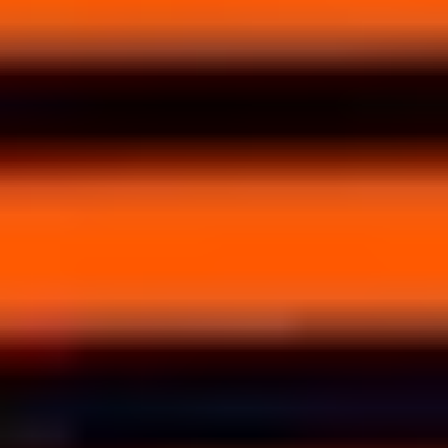
Madison Casino
Roulette Deal or No Deal está à distância de um clique, em demo ou
a dinheiro real. Descubra também mais
Roleta
no Madison Casino.