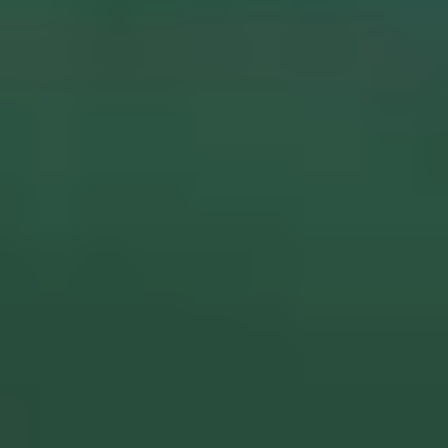
Rue des Artisans 2, 6730 Tintigny.
The official number of the license: B+3320;
TK SA (0473.495.996) is licensed by the Gaming Commission.
This public regulatory body is responsible for the governance of all
forms of gaming based in Belgium. Find out more about the Gaming
Commission at
https://www.gamingcommission.be
.