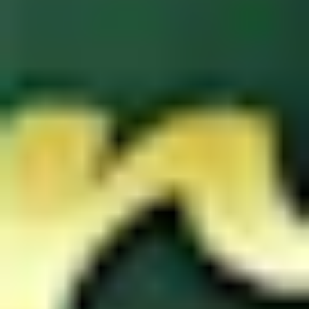
GAMES
LIVE CASINO