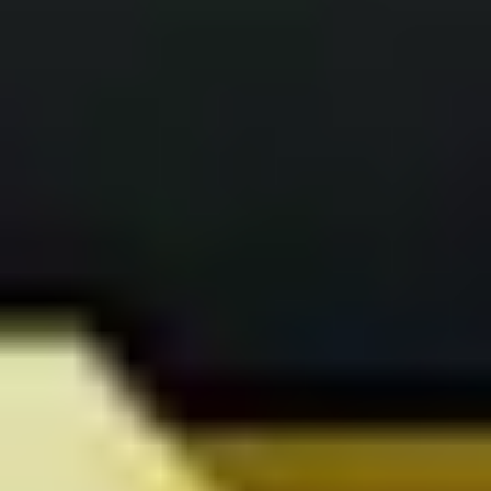
BlackjackX 40
Alege-ți următorul favorit din lista de mai sus, în joc pe bani reali.
Informații despre Jocul BlackjackX 13 -
Emerald
Studio
Pragmatic Play
Tip de joc
Blackjack
RTP
99.28%
Volatilitate
Foarte scăzută
Demo
Nu