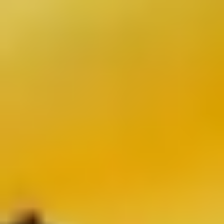
Da. BlackjackX 13 - Emerald funcționează direct în browserul tău
mobil fără să fie nevoie de descărcare, pe iOS și Android. Pur și
simplu conectează-te la Madison Casino ca să joci pe bani reali. Poți
descărca și
aplicația Madison Casino
.
Cum să Depui, să Retragi & să Joci
Responsabil la Madison Casino
Ca să joci BlackjackX 13 - Emerald pe bani reali, ai nevoie de un
cont belgian verificat. Ai nevoie doar de câțiva pași ca să începi.
Creează-ți contul gratuit și verifică-l. Verificarea contului este
o cerință legală a Belgian Gaming Commission și trebuie să ai
cel puțin 21 de ani și să fii rezident în Belgia.
Fă un depozit cu o metodă de plată securizată. Madison
Casino acceptă Bancontact (One Click, Pay and Card),
Payconiq, Neosurf, Paysafecard, Neteller, Skrill, Rapid by
Skrill, CB, Visa Debit, Maestro și Mastercard. Jocul este
disponibil doar în euro, fără criptomonede.
Încarcă BlackjackX 13 - Emerald și joacă pe bani reali.