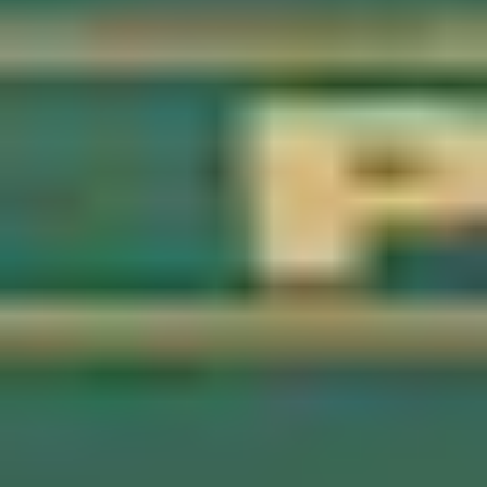
TOATE JOCURILE