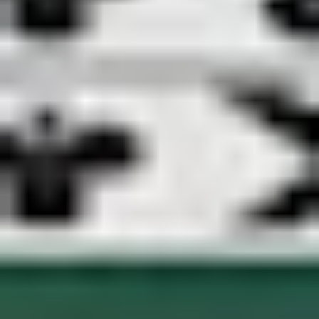
HELP
Gambling can be addictive. Stop in time! More info
at
www.stopoptijd.be
This website is operated by
TK SA
whose registered office is at