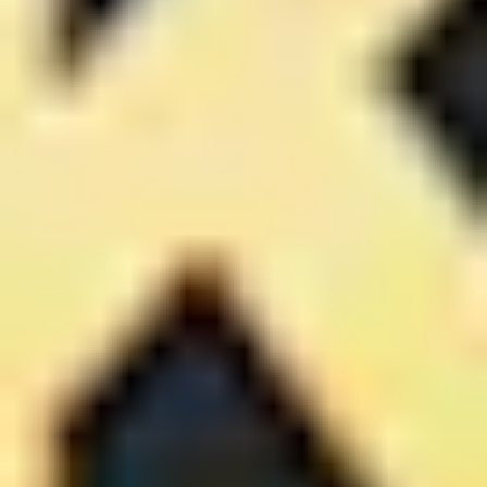
Cum să Joci BlackjackX 13 - Emerald:
Regulile Jocului
Începeți prin a alege miza în intervalul 5 EUR - 1.000 EUR și apoi
începeți mâna. Scopul dvs. este să terminați cu un total mai mare
decât cel al dealerului, fără a depăși 21. Fiecare decizie contează,
deoarece blackjack-ul este modelat de sincronizare, controlul riscului
și citirea valorii mâinii dvs. curente în raport cu cartea vizibilă a
dealerului.
Cum Funcționează BlackjackX 13 -
Emerald
BlackjackX 13 - Emerald urmează formatul clasic de blackjack,
unde fiecare rundă se concentrează pe compararea mâinii tale cu cea
a dealerului. RTP-ul puternic de 99,28% și volatilitatea foarte
scăzută îl fac un joc construit în jurul consecvenței, mai degrabă
decât a fluctuațiilor dramatice. Acest lucru creează o experiență clară
și concentrată la masă pentru jucătorii care se bucură de acțiunea
directă a cărților și de un ritm controlat.
Cum să Câștigi la BlackjackX 13 -