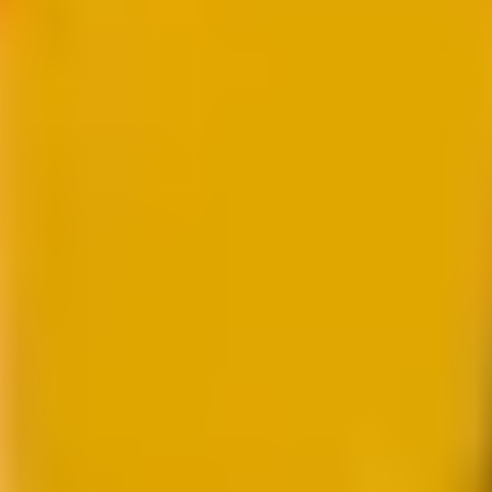
8th symbol
2x
9th symbol
2x
Grafică și Tematică în Dice Gold 243
Prezentarea se bazează pe o atmosferă de cazinou bazată pe zaruri,
oferind slotului o senzație simplă de sală de joc, mai degrabă decât
un stil încărcat cu poveste. Pe o grilă de 5x3, acțiunea rămâne ușor
de citit, iar configurația compactă menține accentul pe câștigurile pe
linie și momentele importante. Este genul de abordare vizuală care
susține decizii rapide și jocul relaxat.
Modul Demo Dice Gold 243: Joacă
Gratuit
Versiunea demo este utilă pentru a învăța ritmul, intervalul de miză și
comportamentul funcțiilor înainte de a trece la jocul pe bani reali.
Puteți vedea cum funcționează cele 5 linii de plată pe grila de 5x3,
puteți explora senzația de volatilitate scăzută și vă puteți familiariza