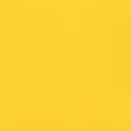
MADICLUB
Conectare
Înregistrează-te
RO