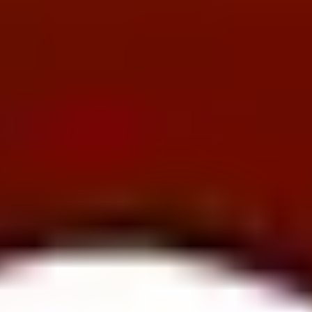
tău.
Pagina de promoții
prezintă ofertele și bonusurile actuale, iar
Gaming Commission
din Belgia oferă informații și sprijin
independent pentru jucători.
Madison Casino este operat de TK SA (Rue des Artisans 2, 6730
Tintigny) sub licența Belgian Gaming Commission B+3320.
Joacă Dice Gold 243 la Madison Casino
Testează Dice Gold 243 chiar azi gratuit ori pe bani reali. Încă nu
ești sigur? Descoperă întreaga gamă de
Sloturi cu zaruri
la Madison
Casino.