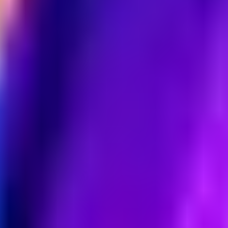
Dice Gold 243
Conectează-te și joacă cu bani reali
Conectare
sau
Joacă gratuit
Nu ai cont?
Intră acum
Dice Gold 243: Slot cu zaruri de la Synot
Spune salut lui Dice Gold 243, un slot cu zaruri de la Synot pe care
îl poți juca la
cazinoul online belgian Madison Casino
, jucat pe o
grilă de 5x3. Are volatilitate scăzută. Jocul aduce o temă de zaruri în
stil cazinou într-un format de slot simplu, cu un ritm lent. Combină
volatilitatea scăzută cu un câștig maxim de 1.000x, astfel încât
sesiunile pot părea stabile, lăsând în același timp loc pentru plăți mai
mari. Cu 5 linii de plată și un aspect clar, se potrivește jucătorilor
care își doresc rotiri simple și instrumente bonus familiare.
Arată mai multe