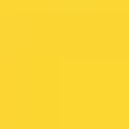
LIVE CASINO