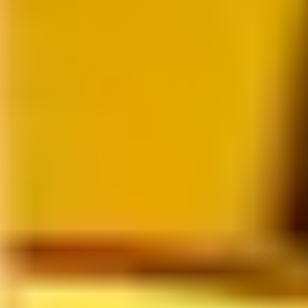
cu funcții precum Wilds, Mystery Symbols și opțiunea Gamble. Este
o modalitate practică de a decide dacă jocul se potrivește stilului dvs.
Mai Multe Titluri Synot la Madison
Casino
Studioul mai are multe de oferit. Răsfoiește și alte titluri de la
Synot
,
toate pregătite la Madison Casino:
Respin Joker 243 Dice
Joker’s Five Dice
Chilli Joker Double 5 Dice
Alchemist's Gold Dice
100 Stunning Dice
Harlequin Super Dice
All Ways Queen Dice
Multi Bricks Dice