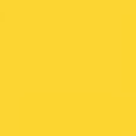
PROMOTIONS