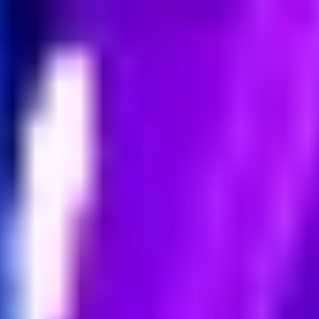
Cum să Joci Dice Gold 243 și Gameplay-
ul
Setează-ți miza oriunde de la 0,1 EUR la 25,0 EUR și pornește
rolele pe aspectul 5x3. Jocul folosește 5 linii de plată, așa că
combinațiile câștigătoare trebuie să se formeze de-a lungul acelor
linii fixe. Profilul său de volatilitate scăzută îl face o opțiune
confortabilă pentru sesiuni mai lungi, iar regulile sunt ușor de
urmărit atât pentru jucătorii mai noi, cât și pentru oricine caută o
experiență de slot mai ușoară.
Cum să Câștigi la Dice Gold 243
Câștigurile apar prin potrivirea simbolurilor pe cele 5 linii de plată
ale jocului. Volatilitatea scăzută indică randamente mai mici și mai
frecvente, ceea ce poate ajuta la menținerea jocului într-un ritm mai
lin. Câștigul maxim de 1.000x adaugă un nivel suplimentar de
interes, în timp ce simbolurile speciale și funcțiile bonus pot
îmbunătăți valoarea unei rotiri atunci când apar în locurile potrivite.
Funcții, Simboluri și Tabel de Plată
pentru Dice Gold 243