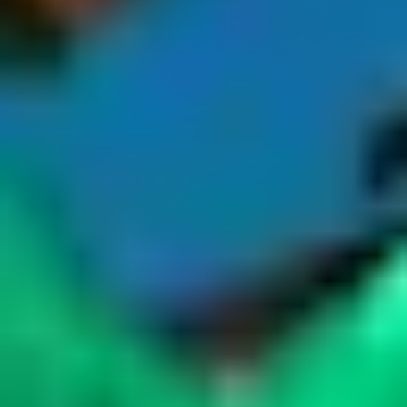
PROMOTIONS