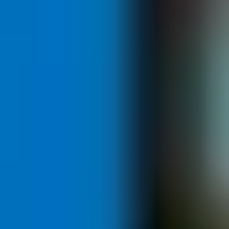
Создайте бесплатный аккаунт и подтвердите его.
Проверка аккаунта является юридическим требованием
Belgian Gaming Commission, и вам должно быть не менее
21 года, а также вы должны проживать в Бельгии.
Внесите депозит с помощью безопасного способа
оплаты. Madison Casino поддерживает Bancontact (One
Click, Pay and Card), Payconiq, Neosurf, Paysafecard,
Neteller, Skrill, Rapid by Skrill, CB, Visa Debit, Maestro и
Mastercard. Игра ведется только в евро, без криптовалют.
Откройте Steeple Chase Racing и играйте в бесплатном
деморежиме или на реальные деньги.
Выводите выигрыши на свой подтвержденный
банковский счет. Минимальная сумма вывода
составляет 10 EUR, а выигрыши от азартных игр в
Бельгии не облагаются налогом.
По умолчанию у каждого аккаунта установлен недельный
лимит депозита 200 EUR. Вы можете изменить лимиты в
любое время в разделе Responsible Gaming вашего аккаунта:
повышения вступают в силу через три дня, а понижения
применяются сразу.