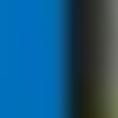
ВСЕ ИГРЫ