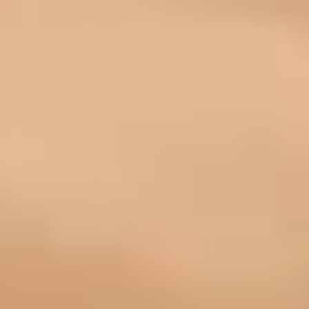
Commission at
https://www.gamingcommission.be
.
Gambling can be addictive. Stop in time! More info
at
www.stopoptijd.be