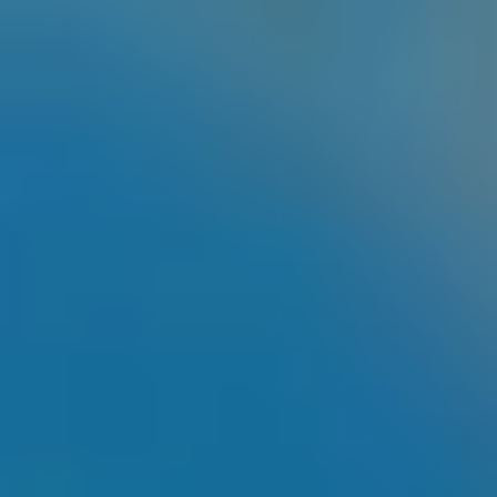
GAMES