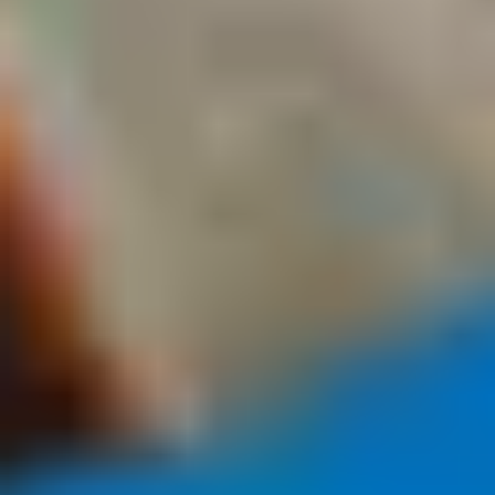
PROMOTIONS