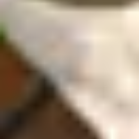
MADICLUB
Войти
Зарегистрироваться
RU