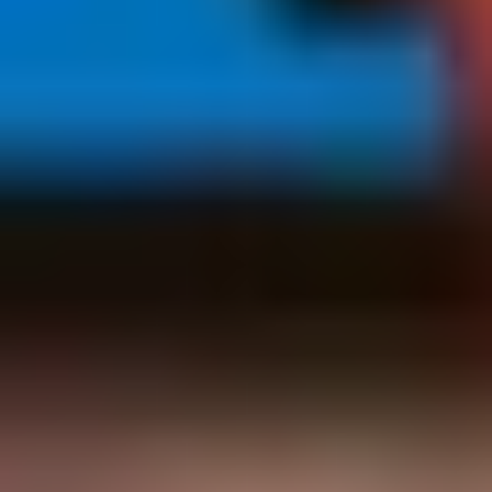
PROMOTIONS
LOCATIONS