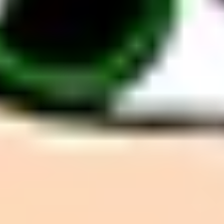
MADICLUB