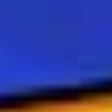
Демо версията е практичен начин да изпробвате 3x3 формата
на играта, структурата с 5 печеливши линии и потока от
функции, без да залагате истински пари. Тя ви позволява да
изследвате темпото, да видите как се усеща стилът на слот със
зарове в действие и да решите дали профилът със средна
волатилност отговаря на вашите предпочитания за игра,
преди да преминете към игра с истински пари.
Още Synot заглавия в Madison Casino
Искате ли да продължите да играете? Библиотеката на
Synot
в
Madison Casino представя доста други Слотове с зарове за
откриване:
Alchemist's Gold Dice
Dice Gold 243
Wild Vaults Dice
Firebird 27 Dice
27th Cabaret Dice