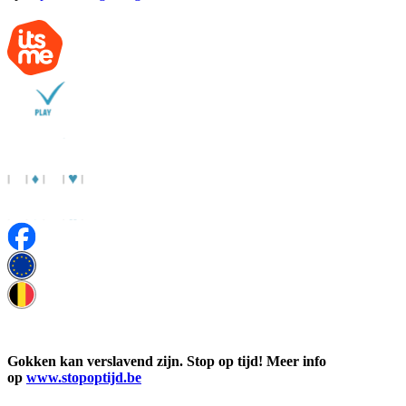
Gokken kan verslavend zijn. Stop op tijd! Meer info
op
www.stopoptijd.be