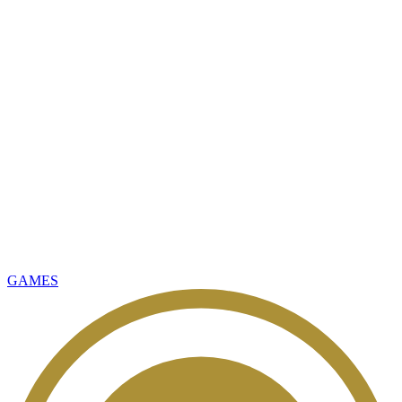
GAMES