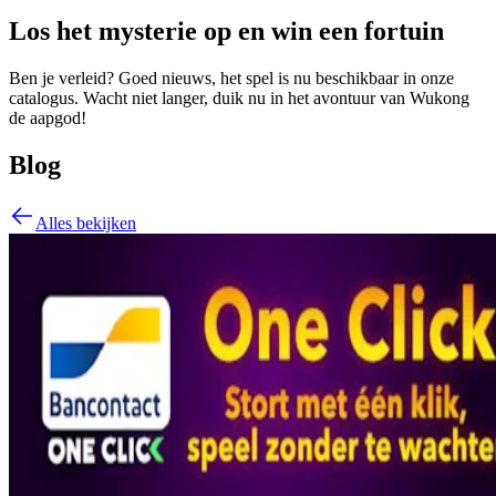
Los het mysterie op en win een fortuin
Ben je verleid? Goed nieuws, het spel is nu beschikbaar in onze
catalogus. Wacht niet langer, duik nu in het avontuur van Wukong
de aapgod!
Blog
Alles bekijken