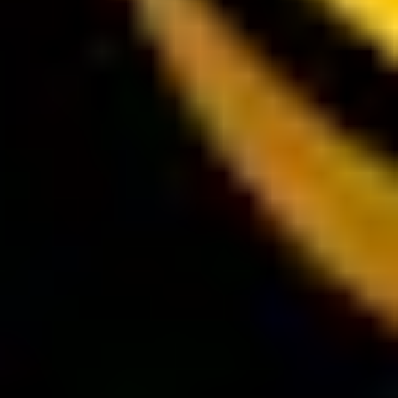
Meer tonen
Hoe Je Mega Top Shot Dice Speelt en De
Gameplay
Begin met het instellen van je inzet tussen € 0,25 en € 3,0. Zodra je
inzet is geplaatst, draai je de rollen en volg je de
symboolcombinaties die zich vormen op de 25 winlijnen. Omdat het
spel een gemiddelde volatiliteit heeft, voelt de sessie stabieler aan
dan een zeer volatiel spel, terwijl er nog steeds ruimte is voor
waardevollere winsten.
Hoe Je Wint met Mega Top Shot Dice
Winnen worden behaald door symbolen te matchen op de 25
winlijnen van het spel op de 5x3 lay-out. Elke draai kan meerdere
lijnwinsten tegelijk opleveren, dus het is de moeite waard om te
kijken hoe symbolen van rol tot rol met elkaar verbonden zijn. De
gemiddelde volatiliteit zorgt voor een evenwichtig ritme, terwijl de
maximale winst van 24.000x de inzet zorgt voor een duidelijk
winstpotentieel op de lange termijn voor spelers die een afgemeten