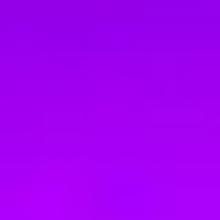
MADICLUB
Log in
Registreer
NL