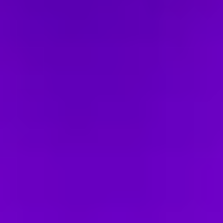
LIVE CASINO