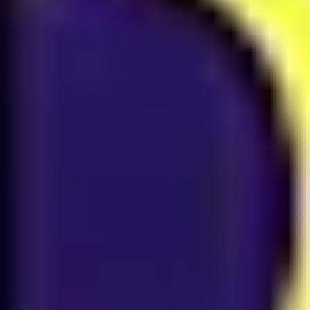
ALLE GAMES