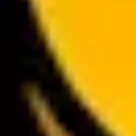
Mega Top Shot Dice
Log u in en speel voor echt geld
Log in
of
Speel gratis
Geen account?
Registreer
Mega Top Shot Dice: Dobbelslot van Air
Dice
Stap in Mega Top Shot Dice, een dobbelslot van Air Dice die je
kunt spelen bij Madison Casino, het vergunde
online casino
,
gespeeld op een raster van 5x3. De volatiliteit is gemiddeld. Dit spel
brengt de energie van een dobbelspelcasino naar een vertrouwd
gokkastformaat, waardoor elke draai een vlot en opgewekt gevoel
geeft. Het maakt gebruik van 25 winlijnen en een gemiddelde
volatiliteit, waardoor de gameplay een balans biedt tussen
regelmatige actie en ruimte voor hogere uitbetalingen. Met inzetten
van € 0,25 tot € 3,0 is het geschikt voor zowel voorzichtige
speelsessies als iets gewaagdere spins.