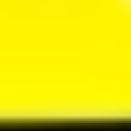
Speelt bij Madison Casino
Voor Mega Top Shot Dice voor echt geld te spelen, begin je met een
geverifieerd Belgisch account. Je bent in slechts een paar stappen
vertrokken.
Maak je gratis account aan en verifieer het. Accountverificatie
is een wettelijke vereiste van de Belgische
Kansspelcommissie, en je moet minstens 21 jaar oud zijn en
in Belgie wonen.
Doe een storting met een veilige betaalmethode. Madison
Casino ondersteunt Bancontact (One Click, Pay and Card),
Payconiq, Neosurf, Paysafecard, Neteller, Skrill, Rapid by
Skrill, CB, Visa Debit, Maestro en Mastercard. Er wordt
uitsluitend in euro gespeeld, zonder cryptovaluta.
Laad Mega Top Shot Dice en speel in gratis demomodus of
voor echt geld.
Neem je winsten op naar je eigen geverifieerde bankrekening.
De minimale opname bedraagt 10 EUR, en gokwinsten zijn
belastingvrij in Belgie.
Standaard heeft elk account een wekelijkse stortingslimiet van 200
EUR. Je kunt je limieten op elk moment aanpassen in het gedeelte