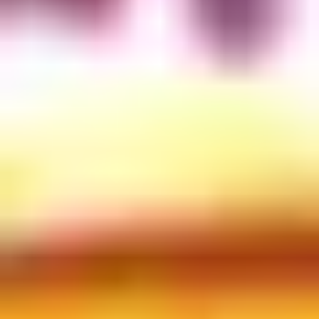
LIVE CASINO