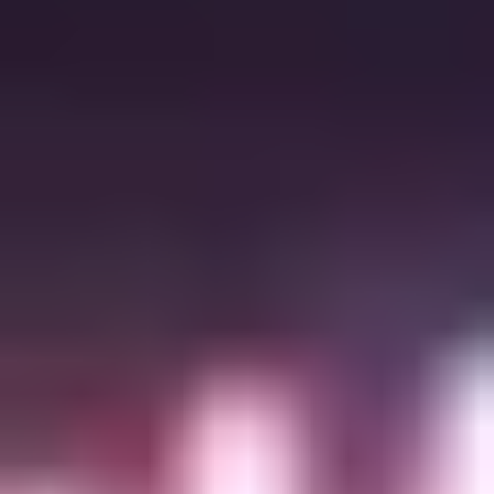
GAMES