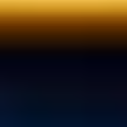
Gokken kan verslavend zijn. Stop op tijd! Meer info
op
www.stopoptijd.be
Deze website wordt beheerd door
TK SA
met maatschappelijke
zetel te 6730 Tintigny, Rue des Artisans 2.
Het officiële nummer van de vergunning: B+3320;
TK SA (0473.495.996) heeft een vergunning van de
Kansspelcommissie. Deze openbare regelgevende instantie is
verantwoordelijk voor het bestuur van alle vormen van kansspelen
in België. Meer informatie over de Kansspelcommissie vindt u
op
https://www.gamingcommission.be.