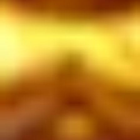
GAMES
LIVE CASINO