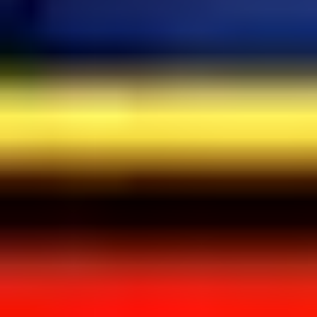
TOERNOOIEN
PROMOTIES