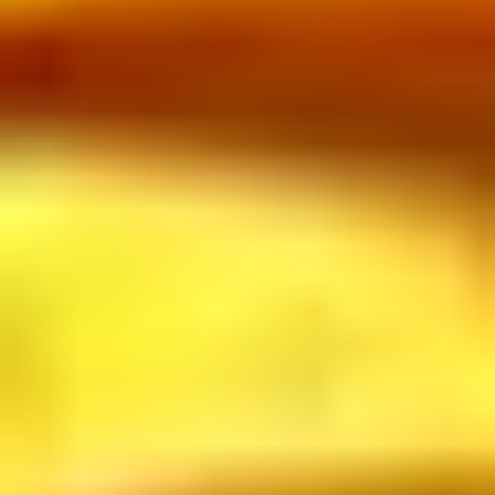
PROMOTIES