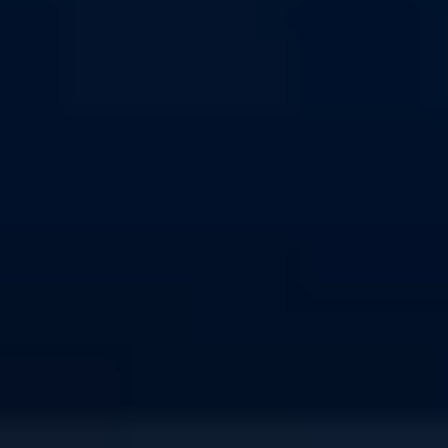
©
2026
alle rechten voorbehouden
madisoncasino.be
Algemene Voorwaarden
Privacyverklaring
cookieverklaring