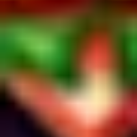
Er is een demo beschikbaar, zodat je het spel kunt uitproberen
zonder eerst echt geld te hoeven inzetten. Dit is een praktische
manier om te wennen aan de lay-out met 5 winlijnen, het tempo dat
wordt gecreëerd door de zeer hoge volatiliteit en de rol van functies
zoals Hold & Win, Respins en Wild voordat je met echt geld gaat
spelen.
Meer BetSoft Games bij Madison Casino
Zin om meer te ontdekken? Het
BetSoft
portfolio bij Madison
Casino bevat nog veel meer titels die het bekijken waard zijn:
Coins of Ra - Hold & Win™
Tiger's Claw
Tycoons Plus™
Magic Shoppe
Tower of Fortuna
Take the Shot™
Miles Bellhouse and the Gears of Time