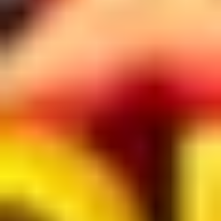
Respins geeft je direct een nieuwe kans om het scherm te verbeteren
zonder terug te keren naar een standaard draaicyclus. Dit soort
functie houdt het momentum hoog, omdat het resultaat van de ene
herhaalde draai naar de volgende kan worden opgebouwd,
waardoor er extra mogelijkheden ontstaan ​​om winnende symbolen
toe te voegen of het spel naar een meer lonende uitkomst te leiden.
Hold & Win
Hold & Win is een lock-and-respin-functie. Wanneer deze start,
blijven de activerende symbolen op hun plaats staan, terwijl de
overige posities opnieuw draaien. Dit geeft je herhaaldelijk de kans
om meer waarde aan het scherm toe te voegen. Dit creëert een
gerichte bonusreeks waarbij elke nieuwe landing de ronde versterkt
en je dichter bij de beste beloningen van de functie kan brengen.
Jackpot
Een Jackpot-functie legt de focus op een grotere hoofdprijs binnen
het spel. Het voegt een duidelijk doel op de lange termijn toe aan de
sessie, waardoor bonusrondes en landingen met speciale symbolen
extra belangrijk worden, omdat ze de weg kunnen openen naar een
van de meest opvallende beloningen in de algehele prijzenstructuur.