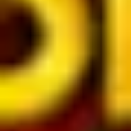
Bonus
Een Bonus-functie ontgrendelt een apart evenement, los van het
reguliere draairitme. Het verandert het speltempo en geeft je een
speciale kans om extra beloningen te verzamelen via een eigen
reeks. Daarom zien veel spelers dit als een belangrijk keerpunt
tijdens een sessie, vooral in een spel met een zeer hoge volatiliteit.
Coins of Christmas - Hold & Win™
Vormgeving & Thema
De presentatie neigt naar een kerstthema, waardoor de jackpot een
seizoensgebonden identiteit krijgt zonder het spel te ingewikkeld te
maken. Verwacht een vrolijke, feestelijke sfeer die de op features
gebaseerde structuur ondersteunt en de actie gemakkelijk te volgen
houdt. De visuele stijl is geschikt voor spelers die houden van een
vertrouwde feestelijke achtergrond in combinatie met een eenvoudig
winlijnspel met duidelijke momenten van feature-anticipatie.
Coins of Christmas - Hold & Win™
Demomodus: Speel Gratis