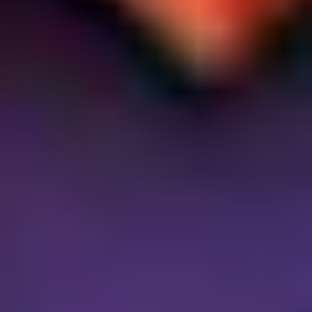
Golden Horns
Al deze spellen is beschikbaar in demo of voor echt geld bij
Madison Casino.
Coins of Christmas - Hold & Win™
Spelinformatie
Studio
BetSoft
Speltype
Slot
Winnenlijnen
5
RTP
96.18%
Volatiliteit
Zeer hoog