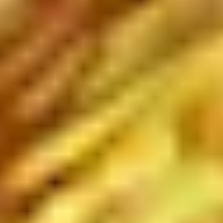
Gokken kan verslavend zijn. Stop op tijd! Meer info
op
www.stopoptijd.be
Deze website wordt beheerd door
TK SA
met maatschappelijke
zetel te 6730 Tintigny, Rue des Artisans 2.
Het officiële nummer van de vergunning: B+3320;
TK SA (0473.495.996) heeft een vergunning van de
Kansspelcommissie. Deze openbare regelgevende instantie is
verantwoordelijk voor het bestuur van alle vormen van kansspelen
in België. Meer informatie over de Kansspelcommissie vindt u
op
https://www.gamingcommission.be.