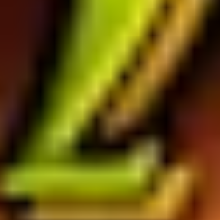
ALLE GAMES