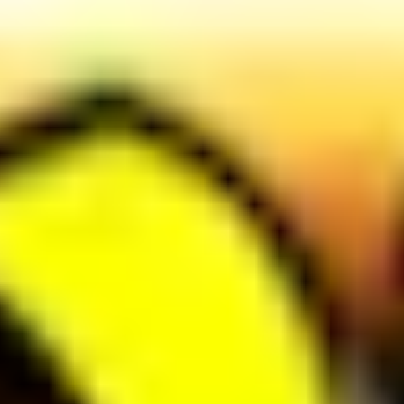
Neem je winsten op naar je eigen geverifieerde bankrekening.
De minimale opname bedraagt 10 EUR, en gokwinsten zijn
belastingvrij in Belgie.
Standaard heeft elk account een wekelijkse stortingslimiet van 200
EUR. Je kunt je limieten op elk moment aanpassen in het gedeelte
Verantwoord Spelen van je account: verhogingen gaan na drie
dagen in, terwijl verlagingen onmiddellijk gelden.
Gokken kan verslavend zijn, dus speel verantwoord en zet nooit
meer in dan je je kunt veroorloven te verliezen. Madison Casino
biedt stortings-, tijds- en verlieslimieten, samen met tools voor
zelfuitsluiting, die je allemaal kunt instellen via de
helppagina
in je
account. Op de
promotiepagina
vind je de actuele aanbiedingen en
bonussen, en de Belgische
Kansspelcommissie
biedt onafhankelijke
informatie en ondersteuning voor spelers.
Madison Casino wordt uitgebaat door TK SA (Rue des Artisans 2,
6730 Tintigny) onder vergunning B+3320 van de Belgische
Kansspelcommissie.
Speel Beer n' Dice bij Madison Casino
Duik in Beer n' Dice gratis of voor echt geld. Wil je meer keuze?