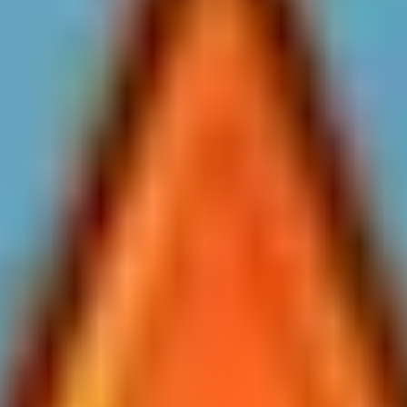
MADICLUB
Log in
Registreer
NL