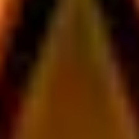
MADICLUB