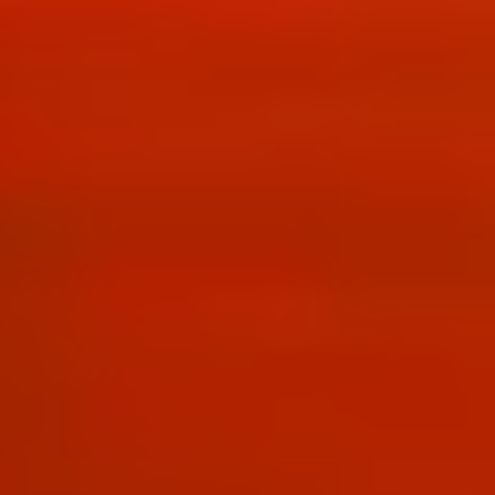
Beer n' Dice Vormgeving en Thema
Beer n' Dice heeft een ontspannen taverne-achtige sfeer en
combineert het speelse gevoel van dobbelstenen met de vertrouwde
structuur van een gokkast. De presentatie past goed bij het thema en
geeft de actie een informele, sociale toon in plaats van een serieuze.
Deze luchtige stijl contrasteert mooi met de hoge volatiliteit van het
spel, waardoor speelsessies toegankelijk blijven, zelfs wanneer het
tempo onvoorspelbaarder wordt.
Beer n' Dice Demomodus: Speel Gratis
Met de demoversie kun je het tempo, de winlijnstructuur en het
algehele gevoel van het spel verkennen zonder echt geld te
gebruiken. Het is een praktische manier om de 6x4-opstelling te
testen, te zien of de hoge volatiliteit bij je speelstijl past en vertrouwd
te raken met het inzetbereik voordat je besluit om voor echt geld te
spelen.
Meer Spinomenal Titels bij Madison
Casino