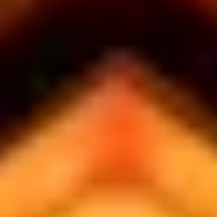
Raster
6 x 4
Winnenlijnen
40
RTP
96.0%
Volatiliteit
Hoog
Maximale winst
3000x
Functies
Scatter, Free Spins
Demo
Ja
Beer n' Dice FAQ