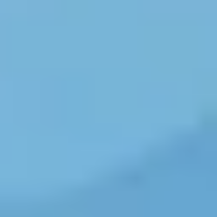
PROMOTIES