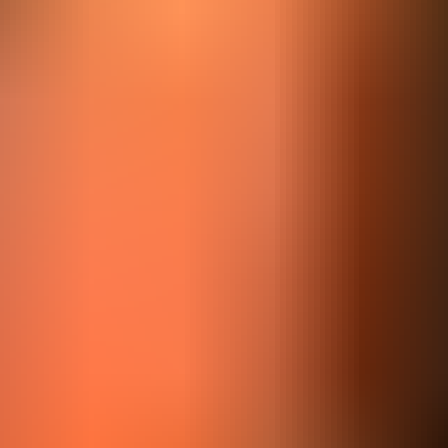
การลดวงเงินมีผลทันที
การพนันอาจทำให้เสพติดได้ ดังนั้นควรเล่นอย่างมีความรับผิด
ชอบ และอย่าเดิมพันเกินกว่าที่คุณพร้อมจะเสียได้ Madison
Casino มีทั้งวงเงินฝาก วงเงินเวลา วงเงินขาดทุน และเครื่องมือ
สำหรับการยกเว้นตนเอง ซึ่งคุณสามารถตั้งค่าได้ทั้งหมดจาก
หน้าช่วยเหลือ
ในบัญชีของคุณ
หน้าโปรโมชั่น
แสดงข้อเสนอ
และโบนัสปัจจุบัน และ
Gaming Commission
ของเบลเยียมให้
ข้อมูลอิสระและความช่วยเหลือสำหรับผู้เล่น
Madison Casino ดำเนินการโดย TK SA (Rue des Artisans 2, 6730
Tintigny) ภายใต้ใบอนุญาต B+3320 ของ Belgian Gaming
Commission
เล่น Bank Robbers 4S ที่ Madison Casino
ลอง Bank Robbers 4S ดูสิ ในเดโมหรือด้วยเงินจริง. อยากดูเกม
อื่นไหม? ค้นพบ ตัวเลือก
ลูกเต๋าคลาสสิก
ทั้งหมด ที่ Madison
Casino.