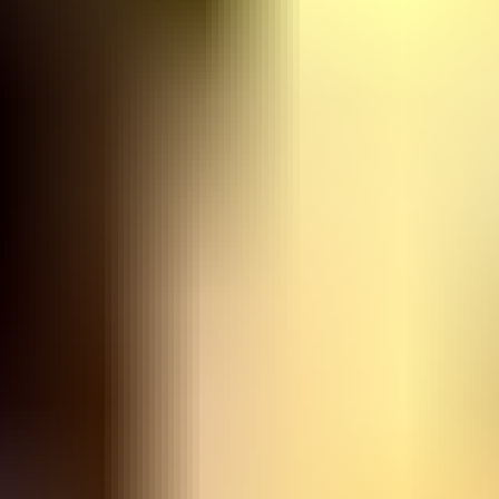
Air Dice
ค่ายเกม
ประเภทเกม
เกมลูกเต๋า
3 x 3
กริด
5
เพย์ไลน์
RTP
97.0%
ความผันผวน
ปานกลาง
เดโม
ใช่