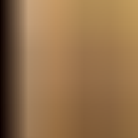
MADICLUB