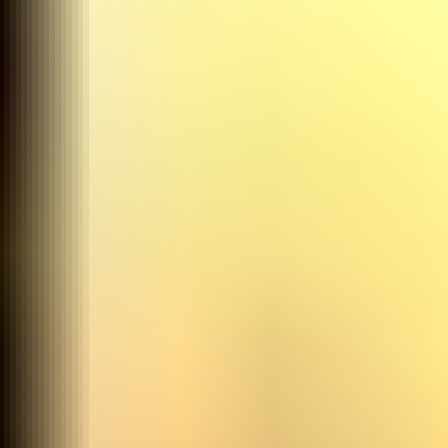
GAMES
LIVE CASINO