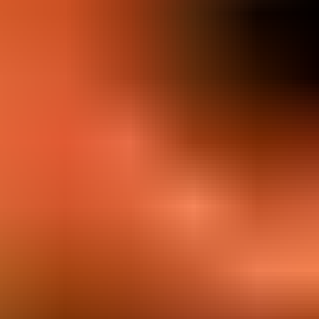
TOURNAMENTS