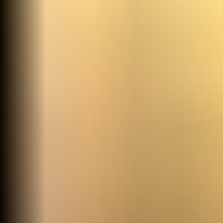
PROMOTIONS