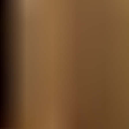
Bank Robbers 4S
เข้าสู่ระบบแล้วเล่นด้วยเงินจริง
เข้าสู่ระบบ
หรือ
เล่นฟรี
ไม่มีบัญชี?
เข้าร่วมเลย
Bank Robbers 4S: เกมลูกเต๋า โดย Air
Dice
Bank Robbers 4S, หนึ่งใน สล็อตลูกเต๋า ที่
คาสิโนออนไลน์
Madison Casino
, คือ ฉบับลูกเต๋าของ ผลงาน คลาสสิก จาก Air
Dice ที่เล่นบนกริด 3x3. เกมนี้ผสมผสานการเล่นลูกเต๋าแบบคลาส
สิกเข้ากับความสนุกสนานในแบบอาชญากร ด้วยรูปแบบที่
กระชับและเข้าใจง่ายตั้งแต่รอบแรก เกมนี้มีระบบการตั้งค่าที่