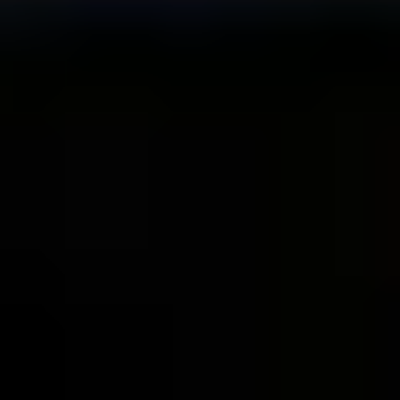
The official number of the license: B+3320;
TK SA (0473.495.996) is licensed by the Gaming Commission.
This public regulatory body is responsible for the governance of all
forms of gaming based in Belgium. Find out more about the Gaming
Commission at
https://www.gamingcommission.be
.