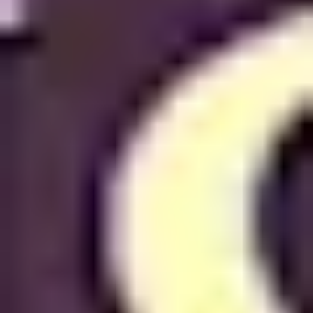
Gambling can be addictive. Stop in time! More info
at
www.stopoptijd.be
This website is operated by
TK SA
whose registered office is at
Rue des Artisans 2, 6730 Tintigny.
The official number of the license: B+3320;
TK SA (0473.495.996) is licensed by the Gaming Commission.
This public regulatory body is responsible for the governance of all
forms of gaming based in Belgium. Find out more about the Gaming
Commission at
https://www.gamingcommission.be
.