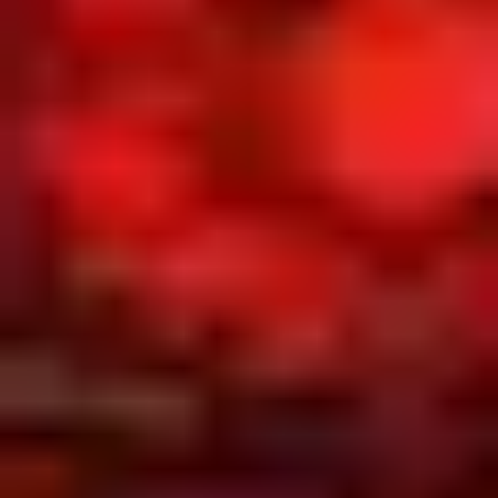
Maestro และ Mastercard เล่นได้ด้วยสกุลเงินยูโรเท่านั้น
และไม่รองรับคริปโทเคอร์เรนซี
เริ่ม Life Blood Dice และเล่น ในโหมดเดโมฟรีหรือด้วยเงิน
จริง
ถอนเงินรางวัลของคุณไปยังบัญชีธนาคารที่ยืนยันตัวตน
แล้วของคุณ ยอดถอนขั้นต่ำคือ 10 EUR และเงินรางวัล
จากการพนันได้รับการยกเว้นภาษีในเบลเยียม
โดยค่าเริ่มต้น แต่ละบัญชีจะมีวงเงินฝากรายสัปดาห์ 200 EUR
คุณสามารถปรับวงเงินของคุณได้ตลอดเวลาในส่วน Responsible
Gaming ของบัญชี: การเพิ่มวงเงินจะมีผลหลังจากสามวัน ขณะที่
การลดวงเงินมีผลทันที
การพนันอาจทำให้เสพติดได้ ดังนั้นควรเล่นอย่างมีความรับผิด
ชอบ และอย่าเดิมพันเกินกว่าที่คุณพร้อมจะเสียได้ Madison
Casino มีทั้งวงเงินฝาก วงเงินเวลา วงเงินขาดทุน และเครื่องมือ
สำหรับการยกเว้นตนเอง ซึ่งคุณสามารถตั้งค่าได้ทั้งหมดจาก