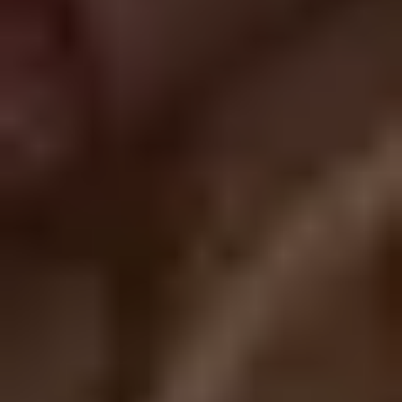
Life Blood Dice
เข้าสู่ระบบแล้วเล่นด้วยเงินจริง
เข้าสู่ระบบ
หรือ
เล่นฟรี
ไม่มีบัญชี?
เข้าร่วมเลย
Life Blood Dice: สล็อตลูกเต๋า โดย Air
Dice
ผู้เล่นสล็อตลูกเต๋าจะรู้ว่า Life Blood Dice เป็น เกมที่ไม่ควรพลาด
ที่ Madison Casino,
คาสิโนออนไลน์
ชั้นนำแห่งหนึ่งในเบลเยียม.
นี่คือ เวอร์ชันลูกเต๋าของ ผลงาน ยอดฮิต จาก Air Dice พร้อม 25
เพย์ไลน์. สล็อตธีมลูกเต๋านี้ผสมผสานเลย์เอาต์ 5x3 ที่คุ้นเคยเข้า
กับความรู้สึกที่รวดเร็วและตรงไปตรงมา มี 25 เพย์ไลน์ ความ