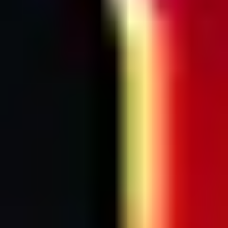
TOURNAMENTS