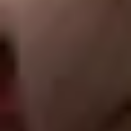
MADICLUB