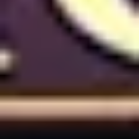
Gambling can be addictive. Stop in time! More info
at
www.stopoptijd.be
This website is operated by
TK SA
whose registered office is at
Rue des Artisans 2, 6730 Tintigny.