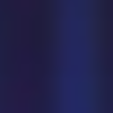
Lux Dice
เข้าสู่ระบบแล้วเล่นด้วยเงินจริง
เข้าสู่ระบบ
หรือ
เล่นฟรี
ไม่มีบัญชี?
เข้าร่วมเลย
Lux Dice: เกมลูกเต๋า โดย Air Dice
ผู้เล่นสล็อตลูกเต๋าจะรู้ว่า Lux Dice โดดเด่นเป็น เกมที่คุ้มค่าแก่
การหมุน ที่
คาสิโนออนไลน์ Madison Casino
. นี่คือ เวอร์ชัน
ลูกเต๋าของ ผลงาน ต้นฉบับ จาก Air Dice พร้อม 1 เพย์ไลน์. เกมนี้
มีรูปแบบการเล่นที่เรียบง่ายโดยใช้ลูกเต๋าเป็นหลัก ให้ความรู้สึก
คลาสสิกและสะอาดตา การเล่นจะเน้นไปที่เส้นจ่ายเงินเดียว
ทำให้ผลลัพธ์แต่ละครั้งเข้าใจง่าย ในขณะเดียวกันก็ยังคงมี