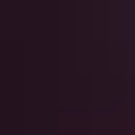
HELP
Gambling can be addictive. Stop in time! More info
at
www.stopoptijd.be
This website is operated by
TK SA
whose registered office is at
Rue des Artisans 2, 6730 Tintigny.
The official number of the license: B+3320;