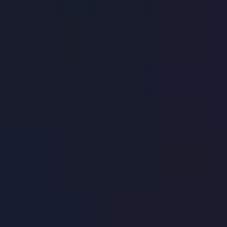
LIVE CASINO