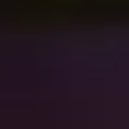
LOCATIONS