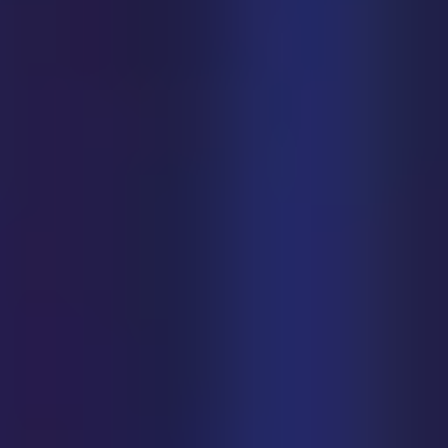
ความผันผวนระดับปานกลาง ด้วยเงินเดิมพันตั้งแต่ 0.25 ยูโร ถึง
25.0 ยูโร จึงเหมาะสำหรับทั้งการเล่นอย่างระมัดระวังและการ
เล่นที่กล้าเสี่ยง
แสดงเพิ่มเติม
วิธีเล่น Lux Dice และ รูปแบบการเล่น
เริ่มต้นด้วยการเลือกขนาดเดิมพันที่เหมาะสมกับงบประมาณ
ของคุณ ตั้งแต่ 0.25 ยูโร ถึง 25.0 ยูโร เกมนี้ใช้เลย์เอาต์ 3x3 และ
1 เส้นจ่ายเงิน ดังนั้นผลลัพธ์จึงอ่านง่ายโดยไม่มีความซับซ้อน
เพิ่มเติม เมื่อตั้งค่าเงินเดิมพันของคุณแล้ว ให้เริ่มรอบและดูว่า
สัญลักษณ์ต่างๆ ปรากฏบนเส้นจ่ายเงินอย่างไร โครงสร้างที่เรียบ
ง่ายนี้ทำให้ง่ายต่อการปรับตัวและจัดการการเล่นของคุณ
วิธีชนะใน Lux Dice
การชนะในเกมนี้สร้างขึ้นจาก 1 เส้นจ่ายเงิน ดังนั้นกุญแจสำคัญ