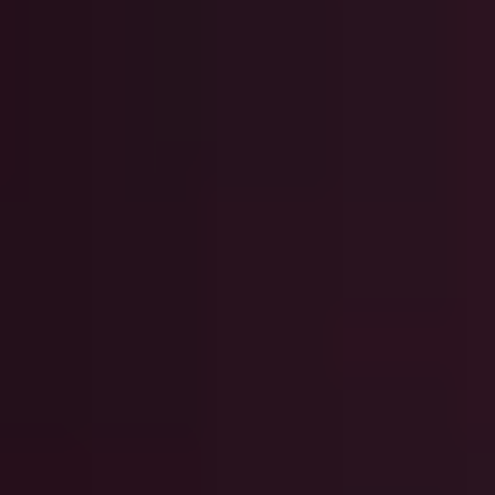
©
2026
สงวนลิขสิทธิ์
madisoncasino.be
ข้อกำหนดและเงื่อนไข
คำชี้แจงสิทธิส่วนบุคคล
ประกาศคุกกี้