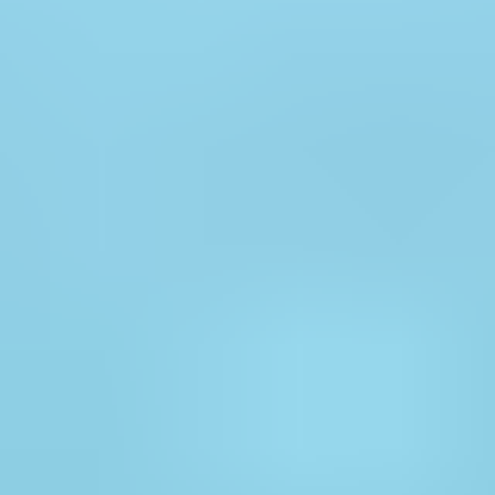
PROMOTIONS
LOCATIONS