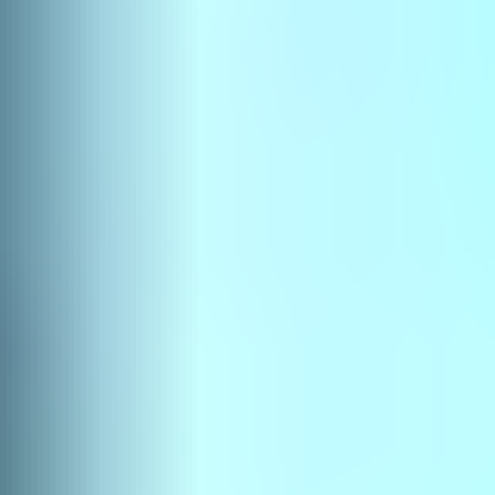
เล่นที่ชื่นชอบกฎง่ายๆ จังหวะการเล่นที่คุ้นเคย และการตัดสินใจ
ที่ตรงไปตรงมา
แสดงเพิ่มเติม
วิธีเล่น Pure และ รูปแบบการเล่น
การเล่นนั้นตรงไปตรงมา กำหนดเงินเดิมพัน เริ่มรอบ และ
ติดตามการเล่นบนเลย์เอาต์ 3x3 และ 5 เพย์ไลน์ เป้าหมายคือการ
วางสัญลักษณ์ที่ตรงกันบนไลน์ที่ใช้งานอยู่เพื่อสร้างชุดค่าผสมที่
ชนะ ด้วยความผันผวนต่ำ เกมจึงถูกสร้างขึ้นเพื่อให้ผลลัพธ์ไหล
ลื่นมากขึ้น ทำให้เข้าถึงได้ง่ายสำหรับผู้เล่นที่ชอบประสบการณ์
ลูกเต๋าคลาสสิกที่สงบกว่า
วิธีชนะใน Pure
การเล่นที่ชนะนั้นเน้นที่การวางสัญลักษณ์ที่ตรงกันบน 5 เพย์ไลน์
ของเกม เนื่องจากมีความผันผวนต่ำ ผลลัพธ์จึงมุ่งเน้นไปที่จังหวะ