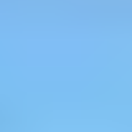
LIVE CASINO