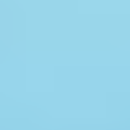
TOURNAMENTS