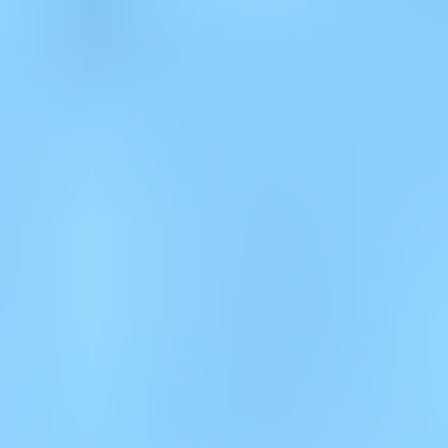
PROMOTIONS