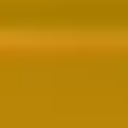
Gambling can be addictive. Stop in time! More info
at
www.stopoptijd.be
This website is operated by
TK SA
whose registered office is at
Rue des Artisans 2, 6730 Tintigny.
The official number of the license: B+3320;
TK SA (0473.495.996) is licensed by the Gaming Commission.
This public regulatory body is responsible for the governance of all
forms of gaming based in Belgium. Find out more about the Gaming
Commission at
https://www.gamingcommission.be
.