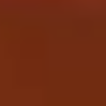
PROMOTIONS