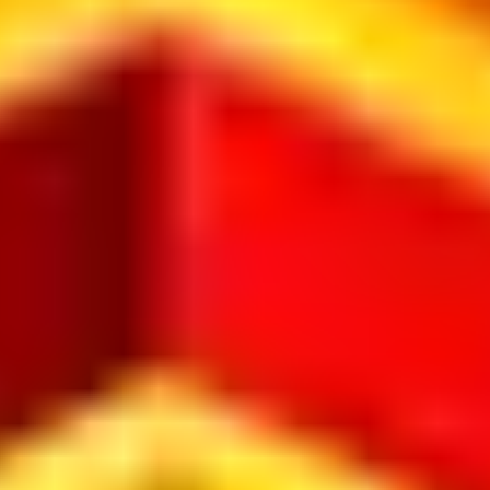
วิธีฝาก ถอน และ เล่นอย่างรับผิดชอบที่
Madison Casino
การเล่น Dice Ways ด้วยเงินจริงเริ่มต้นด้วยบัญชีเบลเยียมที่ยืนยัน
ตัวตนแล้ว ใช้เวลาเพียงไม่กี่ขั้นตอนก็พร้อมเล่นได้แล้ว
สร้างบัญชีฟรีและยืนยันตัวตนของคุณ การยืนยันบัญชีเป็น
ข้อกำหนดทางกฎหมายของ Belgian Gaming Commission
และคุณต้องมีอายุอย่างน้อย 21 ปีและพำนักอยู่ในเบลเยียม
ฝากเงินด้วยวิธีชำระเงินที่ปลอดภัย Madison Casino รองรับ
Bancontact (One Click, Pay and Card), Payconiq, Neosurf,
Paysafecard, Neteller, Skrill, Rapid by Skrill, CB, Visa Debit,
Maestro และ Mastercard เล่นได้ด้วยสกุลเงินยูโรเท่านั้น
และไม่รองรับคริปโทเคอร์เรนซี
เปิด Dice Ways และเล่น ในโหมดเดโมฟรีหรือด้วยเงินจริง
ถอนเงินรางวัลของคุณไปยังบัญชีธนาคารที่ยืนยันตัวตน
แล้วของคุณ ยอดถอนขั้นต่ำคือ 10 EUR และเงินรางวัล