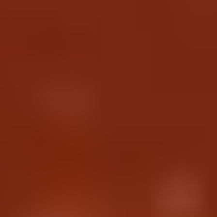
MADICLUB
เข้าสู่ระบบ
ลงชื่อสมัคร
TH