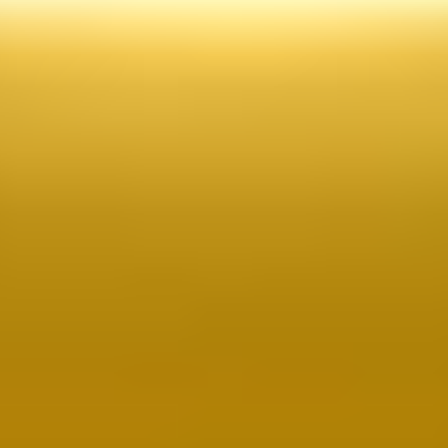
Gambling can be addictive. Stop in time! More info
at
www.stopoptijd.be
This website is operated by
TK SA
whose registered office is at
Rue des Artisans 2, 6730 Tintigny.
The official number of the license: B+3320;
TK SA (0473.495.996) is licensed by the Gaming Commission.
This public regulatory body is responsible for the governance of all
forms of gaming based in Belgium. Find out more about the Gaming
Commission at
https://www.gamingcommission.be
.