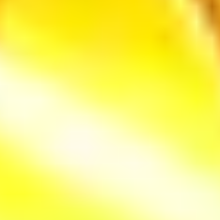
เข้าใจวิธีการเล่นแล้ว คุณสามารถตัดสินใจได้ว่าจะเล่นด้วยเงิน
เดิมพันระหว่าง 0.20 ยูโรถึง 10.00 ยูโร
ผลงาน จาก Amusnet เพิ่มเติมที่ Madison
Casino
อยากเล่นต่อไหม? ไลบรารี ของ
Amusnet
ที่ Madison Casino
ประกอบด้วย สล็อตลูกเต๋า อีกมากมาย ที่น่าลองดู:
20 Super Dice
Extra Crown Classic Dice
40 King
40 Golden Coins Dice Edition
Extreme Dice
Caramel Hot Christmas Edition
ทุกชื่อที่นี่ พร้อมให้เล่นทั้งเดโมและเงินจริง ที่ Madison Casino.