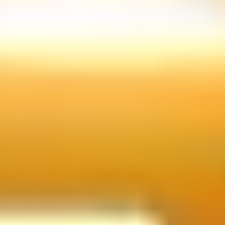
เล่น Dice Ways ที่ Madison Casino
รู้สึกโชคดีไหม? เข้าเล่น Dice Ways ในโหมดเดโมฟรีหรือด้วย
เงินจริง, หรือ ดู คอลเลกชัน
สล็อตลูกเต๋า
ทั้งหมด ที่ Madison
Casino.