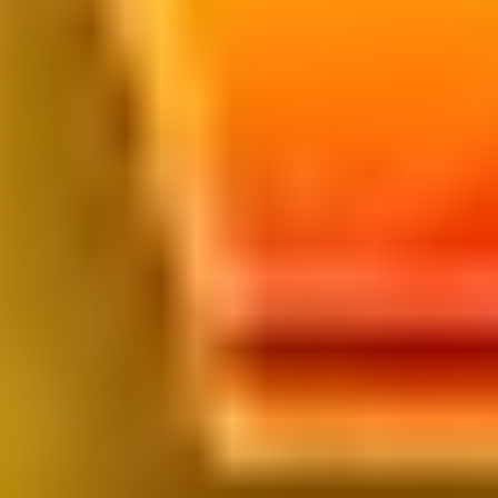
PROMOTIONS
LOCATIONS