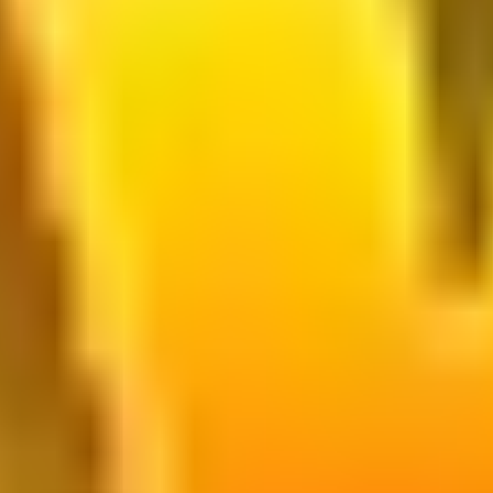
TOURNAMENTS