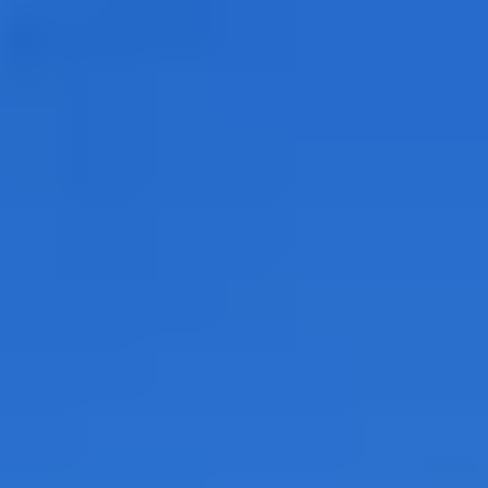
MADICLUB
เข้าสู่ระบบ
ลงชื่อสมัคร
TH