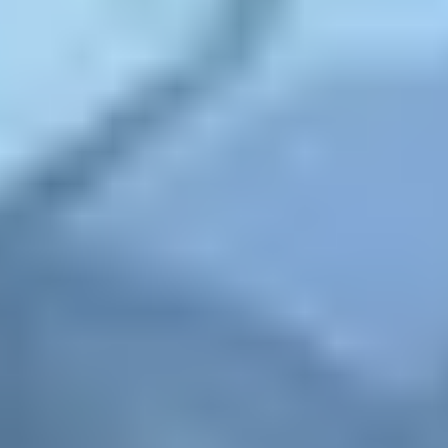
PROMOTIONS
LOCATIONS