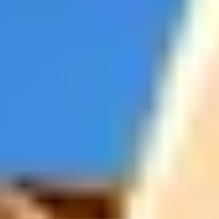
PROMOTIONS