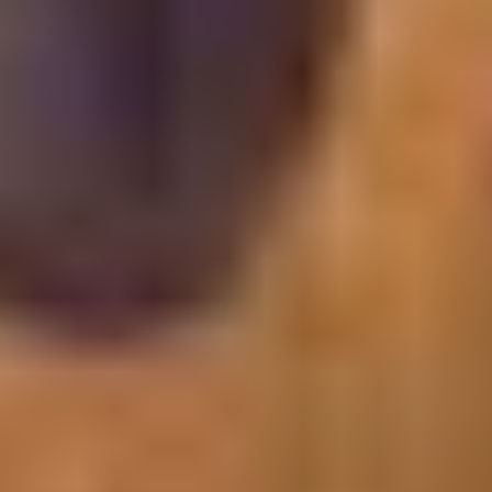
95251x
ชนะสูงสุด
เดโม
ใช่
คำถามที่พบบ่อยเกี่ยวกับ More Gold
Diggin'
RTP ของ More Gold Diggin' คือเท่าไร?
มี RTP 94.53%
วิธีการเล่น More Gold Diggin'?
เลือกเดิมพันระหว่าง 0.25 ยูโร ถึง 31.25 ยูโร หมุนวงล้อ และรับ
รางวัลจากการจับคู่สัญลักษณ์บน 25 เพย์ไลน์
ฉันสามารถเล่น More Gold Diggin' ในโหมดสาธิตได้