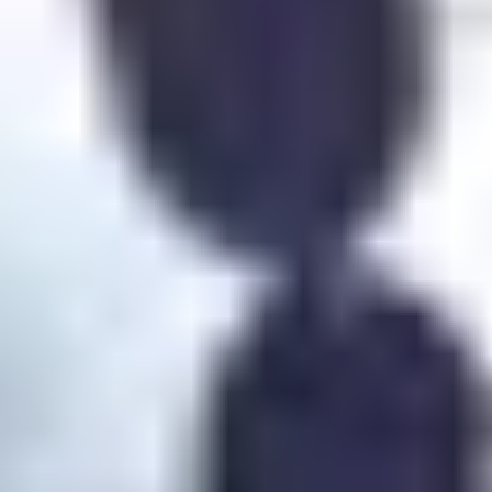
ALL GAMES