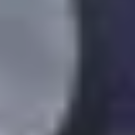
PROMOTIONS
LOCATIONS