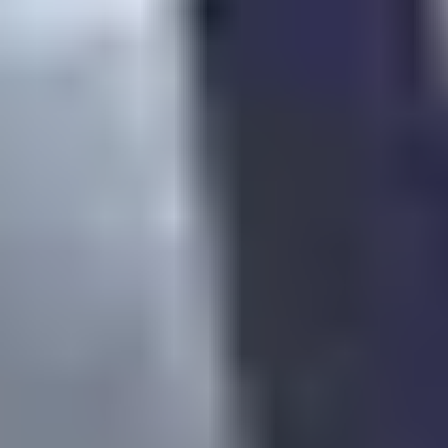
TOURNAMENTS