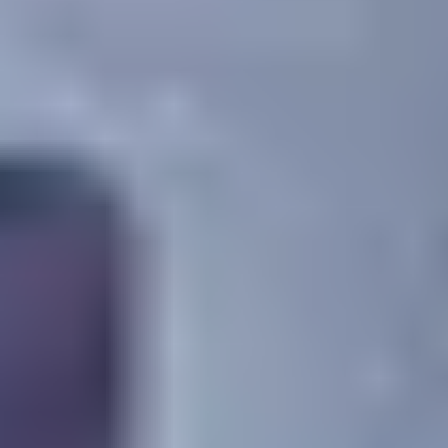
PROMOTIONS