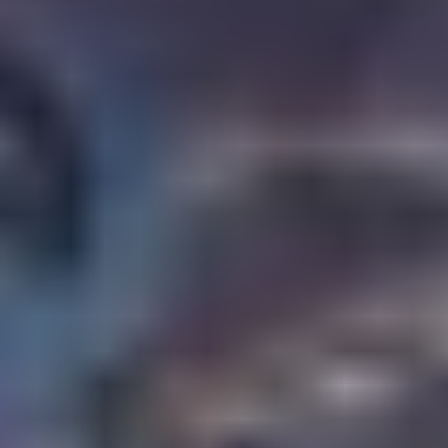
LIVE CASINO