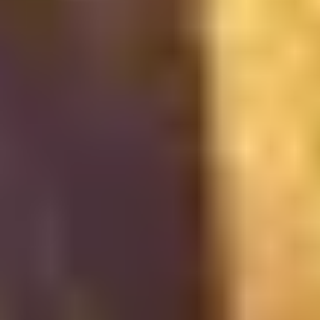
แบบ 25 เพย์ไลน์ และดูว่าระดับการเดิมพันที่แตกต่างกันส่งผลต่อ
การเล่นอย่างไร
เกม จาก BetSoft เพิ่มเติมที่ Madison
Casino
กำลังมองหาเกมเพิ่มไหม? ยังมี วิดีโอสล็อต จาก
BetSoft
ที่คุณ
เล่นได้ ในโหมดเดโมฟรีและโหมดเงินจริง ที่ Madison Casino:
A Big Catch - Hold & Win™
Return to Paris
Super Golden Dragon Inferno
Dim Sum Prize
Mr. Macau
Gemini Joker
Spring Tails