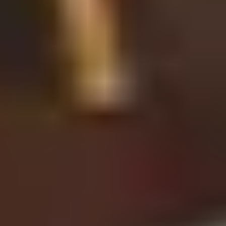
วิธีฝาก ถอน & เล่นอย่างรับผิดชอบที่
Madison Casino
หากต้องการเล่น More Gold Diggin' ด้วยเงินจริง คุณต้องมีบัญชี
เบลเยียมที่ยืนยันตัวตนแล้ว เริ่มต้นได้ง่าย ๆ ในไม่กี่ขั้นตอน
สร้างบัญชีฟรีและยืนยันตัวตนของคุณ การยืนยันบัญชีเป็น
ข้อกำหนดทางกฎหมายของ Belgian Gaming Commission
และคุณต้องมีอายุอย่างน้อย 21 ปีและพำนักอยู่ในเบลเยียม
ฝากเงินด้วยวิธีชำระเงินที่ปลอดภัย Madison Casino รองรับ
Bancontact (One Click, Pay and Card), Payconiq, Neosurf,
Paysafecard, Neteller, Skrill, Rapid by Skrill, CB, Visa Debit,
Maestro และ Mastercard เล่นได้ด้วยสกุลเงินยูโรเท่านั้น
และไม่รองรับคริปโทเคอร์เรนซี
โหลด More Gold Diggin' และเล่น ในโหมดเดโมฟรีหรือ
ด้วยเงินจริง