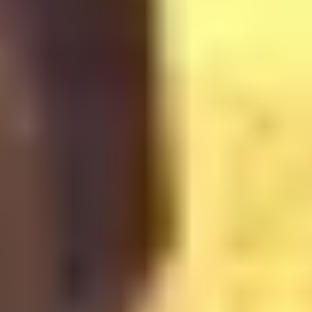
ใหญ่ ด้วยการเดิมพันตั้งแต่ 0.25 ยูโรถึง 31.25 ยูโร เกมนี้จึง
เหมาะสำหรับทั้งผู้เล่นที่ควบคุมการเดิมพันอย่างระมัดระวังและ
ผู้เล่นที่ต้องการเพิ่มเงินเดิมพัน
แสดงเพิ่มเติม
วิธีเล่น More Gold Diggin' & รูปแบบการ
เล่น
ตั้งค่าการเดิมพันของคุณในช่วง 0.25 ยูโรถึง 31.25 ยูโร จากนั้น
เริ่มแต่ละรอบด้วยการหมุน เกมนี้ใช้ 25 เพย์ไลน์คงที่ ดังนั้นชุด
ค่าผสมที่ชนะจะเกิดขึ้นจากการจับคู่สัญลักษณ์บนเส้นเหล่านั้น
เนื่องจากความผันผวนสูงมาก การเดิมพันอย่างสม่ำเสมอจึงเป็น
สิ่งสำคัญ โดยเฉพาะอย่างยิ่งหากคุณต้องการควบคุมในช่วง
เวลาที่ยาวนานระหว่างผลตอบแทนที่แข็งแกร่งกว่า
วิธีชนะใน More Gold Diggin'