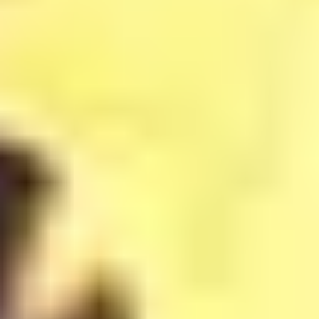
MADICLUB