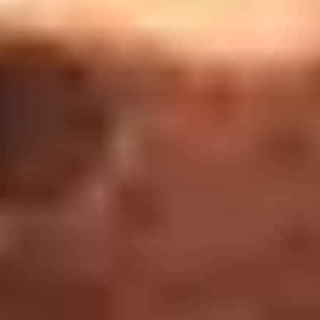
Gambling can be addictive. Stop in time! More info
at
www.stopoptijd.be
This website is operated by
TK SA
whose registered office is at
Rue des Artisans 2, 6730 Tintigny.
The official number of the license: B+3320;
TK SA (0473.495.996) is licensed by the Gaming Commission.
This public regulatory body is responsible for the governance of all
forms of gaming based in Belgium. Find out more about the Gaming
Commission at
https://www.gamingcommission.be
.