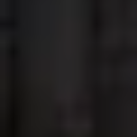
TOURNAMENTS