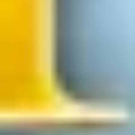
วิธีชนะใน Tower of Fortuna
การชนะจะเกิดขึ้นจากการจับคู่สัญลักษณ์บน 5 เพย์ไลน์ของเกม
ความผันผวนระดับปานกลางทำให้การเล่นมีจังหวะที่สม่ำเสมอ
กว่าสล็อตที่มีความเสี่ยงสูงมาก ในขณะที่การชนะสูงสุด 3,200
เท่าทำให้โอกาสในการชนะยังคงคุ้มค่า สัญลักษณ์ Wild ช่วยให้
สร้างไลน์ที่ชนะได้ สัญลักษณ์ Scatter เพิ่มศักยภาพในการจ่าย
เงินรางวัลพิเศษ และสัญลักษณ์ Free Spins พร้อมกับ Multiplier
เพิ่มมูลค่าของลำดับโบนัสที่แข็งแกร่ง
ฟีเจอร์ & สัญลักษณ์ของ Tower of Fortuna
Tower of Fortuna สร้างขึ้นจากสัญลักษณ์ที่จ่ายเงินและชุดกลไก
โบนัสที่ขับเคลื่อนการชนะครั้งใหญ่ที่สุด นี่คือวิธีทำงานของ
แต่ละฟีเจอร์
Wild