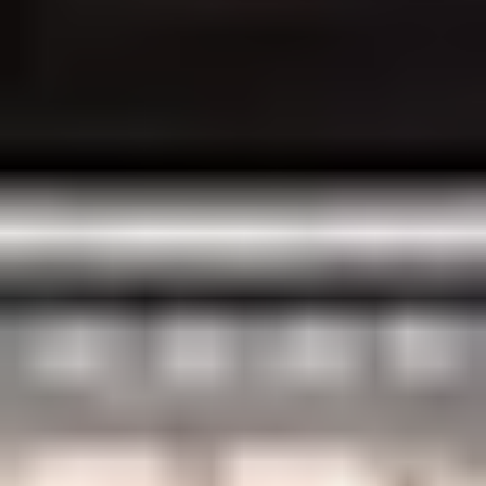
การพนันอาจทำให้เสพติดได้ ดังนั้นควรเล่นอย่างมีความรับผิด
ชอบ และอย่าเดิมพันเกินกว่าที่คุณพร้อมจะเสียได้ Madison
Casino มีทั้งวงเงินฝาก วงเงินเวลา วงเงินขาดทุน และเครื่องมือ
สำหรับการยกเว้นตนเอง ซึ่งคุณสามารถตั้งค่าได้ทั้งหมดจาก
หน้าช่วยเหลือ
ในบัญชีของคุณ
หน้าโปรโมชั่น
แสดงข้อเสนอ
และโบนัสปัจจุบัน และ
Gaming Commission
ของเบลเยียมให้
ข้อมูลอิสระและความช่วยเหลือสำหรับผู้เล่น
Madison Casino ดำเนินการโดย TK SA (Rue des Artisans 2, 6730
Tintigny) ภายใต้ใบอนุญาต B+3320 ของ Belgian Gaming
Commission
เล่น Tower of Fortuna ที่ Madison Casino
ลอง Tower of Fortuna ดูสิ ในเดโมหรือด้วยเงินจริง. อยากมีตัว
เลือกมากขึ้นไหม? สำรวจ ชุดเกม
สล็อตลูกเต๋า
ทั้งหมด ที่
Madison Casino.