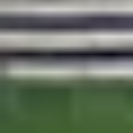
TK SA (0473.495.996) is licensed by the Gaming Commission.
This public regulatory body is responsible for the governance of all
forms of gaming based in Belgium. Find out more about the Gaming
Commission at
https://www.gamingcommission.be
.