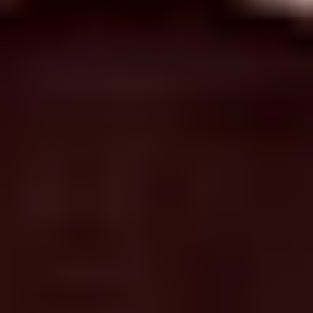
LIVE CASINO