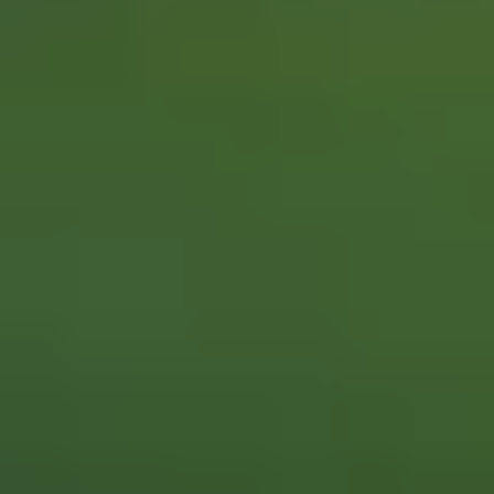
Gambling can be addictive. Stop in time! More info
at
www.stopoptijd.be
This website is operated by
TK SA
whose registered office is at
Rue des Artisans 2, 6730 Tintigny.
The official number of the license: B+3320;
TK SA (0473.495.996) is licensed by the Gaming Commission.
This public regulatory body is responsible for the governance of all
forms of gaming based in Belgium. Find out more about the Gaming
Commission at
https://www.gamingcommission.be
.