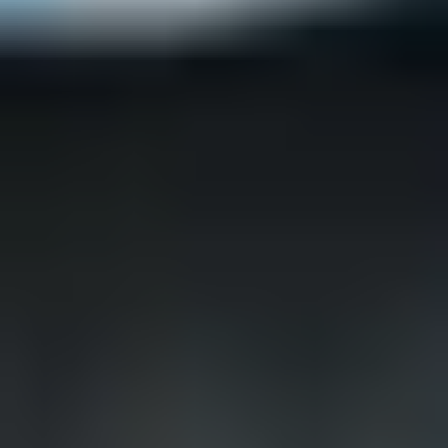
อย่างเดียว
Multiplier
สัญลักษณ์ Multiplier จะเพิ่มมูลค่าของรางวัลโดยการคูณเงิน
รางวัลที่แนบมาด้วย เมื่อเชื่อมต่อกับการหมุนที่ประสบความ
สำเร็จ ผลตอบแทนจากผลลัพธ์นั้นจะมากกว่าเงินรางวัล
มาตรฐานของไลน์หรือฟีเจอร์ ทำให้ชุดสัญลักษณ์ที่แข็งแกร่งมี
ผลกระทบมากขึ้นและช่วยให้ช่วงเวลาโบนัสโดดเด่นยิ่งขึ้น
กราฟิก & ธีมของ Tower of Fortuna
การนำเสนอเน้นไปที่บรรยากาศสล็อตลูกเต๋าธีม Fortuna ด้วย
สไตล์ที่ชัดเจนและเข้าใจง่ายระหว่างการเล่น ซึ่งเหมาะสำหรับ
รูปแบบ 5 เพย์ไลน์ ที่การอ่านผลการชนะตามไลน์อย่างรวดเร็วมี
ความสำคัญ รูปลักษณ์โดยรวมสนับสนุนจังหวะสล็อตแบบคลาส
สิก ในขณะที่สัญลักษณ์โบนัสจะแบ่งการเล่นด้วยช่วงเวลาแห่ง
การรอคอยที่น่าสนใจ