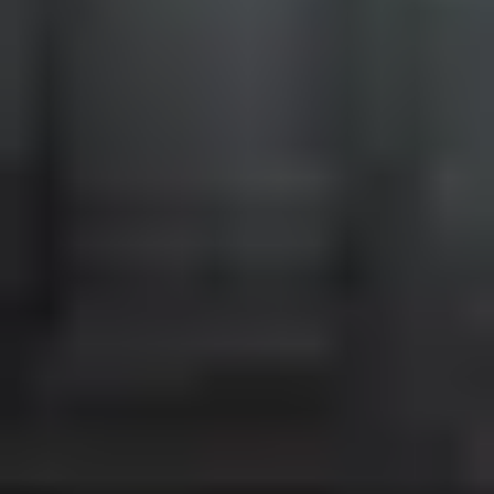
The Tipsy Tourist: Beach Bonanza - Hold & Win™
Giovanni's Gems
ChilliPop: Get em All - Hold & Win™
Take The Bank
Plinko Rush™
Greedy Goblins That Stole Christmas - Hold & Win™
ทุกเกมเหล่านี้ พร้อมให้เล่นทั้งเดโมและเงินจริง ที่ Madison
Casino.
ข้อมูลเกม Tower of Fortuna
BetSoft
ค่ายเกม
ประเภทเกม
สล็อตลูกเต๋า