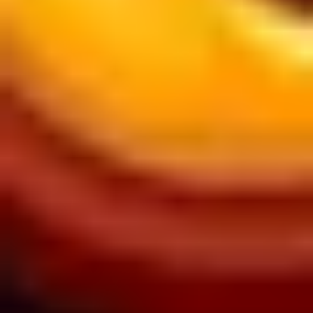
คำถามที่พบบ่อยเกี่ยวกับ Winds Of Wealth
RTP ของ Winds Of Wealth คือเท่าไร?
มี RTP 96.04%
คุณเล่น Winds Of Wealth อย่างไร?
ตั้งค่าการเดิมพันระหว่าง 0.3 ยูโรถึง 180.0 ยูโร หมุน และมองหา
ชุดสัญลักษณ์ที่ชนะใน 30 เพย์ไลน์
ZZQWinds Of Wealth มีเวอร์ชันสาธิตหรือไม่?
มี มีเดโมให้เล่นหากคุณต้องการลองเล่นโดยไม่ต้องใช้เงินจริง
เกม Winds Of Wealth เป็นเกมที่มีความผันผวนสูงหรือ