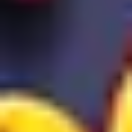
การชนะจะเกิดขึ้นเมื่อจับคู่สัญลักษณ์ที่จ่ายเงินบน 30 เพย์ไลน์
ของเกม คุณสามารถตั้งค่าเงินเดิมพันได้ตั้งแต่ 0.3 ยูโร ถึง 180.0
ยูโร ดังนั้นคุณสามารถเล่นในระดับที่พอเหมาะหรือสูงขึ้นก็ได้
ด้วยความผันผวนสูง ผลตอบแทนจึงมักไม่สม่ำเสมอ โดยช่วงที่
เงียบเหงาจะสมดุลกับศักยภาพการจ่ายเงินที่สูงขึ้นเมื่อชุดค่าผสม
ที่เหมาะสมเชื่อมต่อกัน
ฟีเจอร์ และ สัญลักษณ์ของ Winds Of
Wealth
Winds Of Wealth สร้างขึ้นจากสัญลักษณ์ที่จ่ายเงินและชุดกลไก
โบนัสที่ขับเคลื่อนการชนะครั้งใหญ่ที่สุด นี่คือวิธีทำงานของ
แต่ละฟีเจอร์
Wild
สัญลักษณ์ Wild จะใช้แทนสัญลักษณ์ที่จ่ายเงินอื่นๆ เพื่อช่วย
สร้างชุดค่าผสมที่ชนะบนเส้นจ่ายเงิน ซึ่งจะทำให้การหมุนแต่ละ