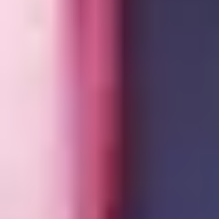
Winds Of Wealth
เข้าสู่ระบบแล้วเล่นด้วยเงินจริง
เข้าสู่ระบบ
หรือ
เล่นฟรี
ไม่มีบัญชี?
เข้าร่วมเลย
Winds Of Wealth: สล็อตลูกเต๋า โดย
BetSoft
ทำความรู้จักกับ Winds Of Wealth, สล็อตลูกเต๋าจาก BetSoft ที่
คุณเล่นได้ ที่ Madison Casino,
คาสิโนออนไลน์
ที่ได้รับใบ
อนุญาต. ความผันผวนอยู่ในระดับ สูง. เกมนี้ผสมผสานรูปแบบ
สล็อตธีมลูกเต๋าเข้ากับโปรไฟล์ความผันผวนสูงที่สามารถสร้าง
การเปลี่ยนแปลงที่รุนแรงในผลลัพธ์ได้ เกมนี้มี 30 เพย์ไลน์และมี