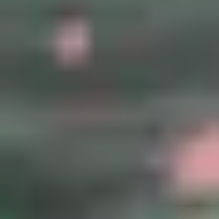
Rue des Artisans 2, 6730 Tintigny.
The official number of the license: B+3320;
TK SA (0473.495.996) is licensed by the Gaming Commission.
This public regulatory body is responsible for the governance of all
forms of gaming based in Belgium. Find out more about the Gaming
Commission at
https://www.gamingcommission.be
.