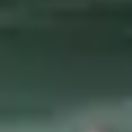
PROMOTIONS
LOCATIONS