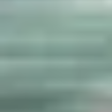
ALL GAMES