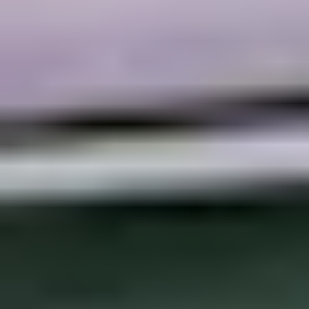
Gaming ของบัญชี: การเพิ่มวงเงินมีผลหลังสามวัน ขณะที่การลด
วงเงินมีผลทันที
การพนันอาจทำให้เสพติดได้ ดังนั้นควรเล่นอย่างมีความรับผิด
ชอบ และอย่าเดิมพันเกินกว่าที่คุณพร้อมจะเสียได้ Madison
Casino มีทั้งวงเงินฝาก วงเงินเวลา วงเงินขาดทุน และเครื่องมือ
สำหรับการยกเว้นตนเอง ซึ่งคุณสามารถตั้งค่าได้ทั้งหมดจาก
หน้าช่วยเหลือ
ในบัญชีของคุณ
หน้าโปรโมชั่น
แสดงข้อเสนอ
และโบนัสปัจจุบัน และ
Gaming Commission
ของเบลเยียมให้
ข้อมูลอิสระและความช่วยเหลือสำหรับผู้เล่น
Madison Casino ดำเนินการโดย TK SA (Rue des Artisans 2, 6730
Tintigny) ภายใต้ใบอนุญาต B+3320 ของ Belgian Gaming
Commission
เล่น Winds Of Wealth ที่ Madison Casino
Winds Of Wealth อยู่ห่างออกไปแค่คลิกเดียว ทั้งในเดโมฟรีหรือ
เงินจริง. สำรวจ
สล็อตลูกเต๋า
อื่น ๆ ที่ Madison Casino ได้ด้วย.