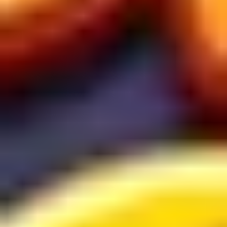
จับตาดูในระหว่างเกมหลัก
กราฟิก และ ธีมของ Winds Of Wealth
Winds Of Wealth เน้นบรรยากาศคาสิโนที่ได้รับแรงบันดาลใจ
จากลูกเต๋า ทำให้เกมมีธีมที่ให้ความรู้สึกใกล้เคียงกับเกมบนโต๊ะ
แบบคลาสสิก ในขณะที่ยังคงเล่นในรูปแบบสล็อต การผสมผสาน
นี้ช่วยให้เกมโดดเด่นจากเกมผลไม้หรือเกมผจญภัยทั่วไป การนำ
เสนออาจดึงดูดผู้เล่นที่ชื่นชอบธีมการพนันที่ตรงไปตรงมา พร้อม
ด้วยเอกลักษณ์ทางภาพที่คมชัดและเน้นเฉพาะจุด
โหมดเดโมของ Winds Of Wealth: เล่นฟรี
มีเวอร์ชันเดโมให้เล่น ทำให้ง่ายต่อการลองเล่นจังหวะ ความ
ผันผวน และโครงสร้าง 30 เพย์ไลน์ของเกมก่อนที่จะใช้เงินจริง นี่
เป็นวิธีที่ใช้ได้จริงในการทดสอบการตั้งค่าเงินเดิมพัน ทำความ
คุ้นเคยกับความรู้สึกของเกมสล็อตลูกเต๋า และดูว่าฟีเจอร์ Wild,