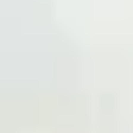
GAMES