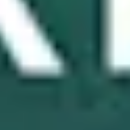
MADICLUB