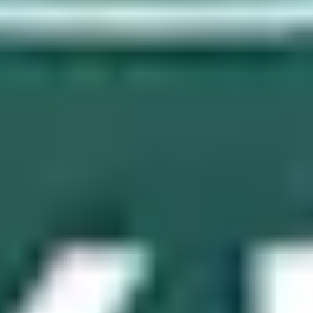
GAMES
LIVE CASINO