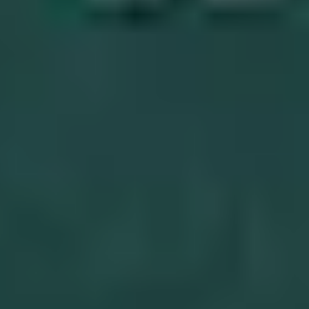
ถอนเงินรางวัลของคุณไปยังบัญชีธนาคารที่ยืนยันตัวตน
แล้วของคุณ ยอดถอนขั้นต่ำคือ 10 EUR และเงินรางวัล
จากการพนันได้รับการยกเว้นภาษีในเบลเยียม
ทุกบัญชีเริ่มต้นด้วยวงเงินฝากรายสัปดาห์เริ่มต้น 200 EUR คุณ
สามารถปรับวงเงินของคุณได้ตลอดเวลาในส่วน Responsible
Gaming ของบัญชี: การเพิ่มวงเงินจะมีผลหลังจากสามวัน ขณะที่
การลดวงเงินมีผลทันที
การพนันอาจทำให้เสพติดได้ ดังนั้นควรเล่นอย่างมีความรับผิด
ชอบ และอย่าเดิมพันเกินกว่าที่คุณพร้อมจะเสียได้ Madison
Casino มีทั้งวงเงินฝาก วงเงินเวลา วงเงินขาดทุน และเครื่องมือ
สำหรับการยกเว้นตนเอง ซึ่งคุณสามารถตั้งค่าได้ทั้งหมดจาก
หน้าช่วยเหลือ
ในบัญชีของคุณ
หน้าโปรโมชั่น
แสดงข้อเสนอ
และโบนัสปัจจุบัน และ
Gaming Commission
ของเบลเยียมให้
ข้อมูลอิสระและความช่วยเหลือสำหรับผู้เล่น
Madison Casino ดำเนินการโดย TK SA (Rue des Artisans 2, 6730
Tintigny) ภายใต้ใบอนุญาต B+3320 ของ Belgian Gaming