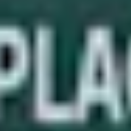
ได้หรือไม่?
ได้ มีเวอร์ชันสาธิตให้ลองเล่นก่อนที่จะเดิมพันด้วยเงินจริง
ขีดจำกัดการเดิมพันใน Supreme 777 Jackpots คือ
อะไร?
การเดิมพันมีตั้งแต่ 1.0 ยูโร ถึง 500.0 ยูโร
ฉันเล่น Supreme 777 Jackpots บนมือถือได้ไหมโดยไม่
ต้องดาวน์โหลด?
ได้แน่นอน. Supreme 777 Jackpots เล่นได้ อย่างราบรื่น บน
เบราว์เซอร์มือถือของคุณ โดยไม่ต้องดาวน์โหลดอะไรเลย ทั้ง
บน iOS และ Android และคุณสามารถ ลองในโหมดเดโมฟรี
ก่อนได้. เพียงเข้าสู่ระบบ ที่ Madison Casino เพื่อเล่นด้วยเงินจริง.
คุณยังสามารถดาวน์โหลด
แอป Madison Casino
ได้