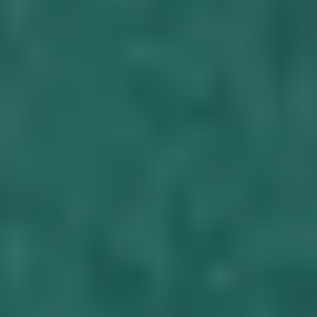
ชัดเจน อัตราผลตอบแทนผู้เล่น (RTP) 97.86% และความผันผวน
ต่ำมาก บ่งชี้ถึงผลลัพธ์ที่คงที่มากขึ้นในแต่ละรอบ ในขณะที่แจ็ค
พอตแบบโปรเกรสซีฟเพิ่มความตื่นเต้นในระยะยาว
แสดงเพิ่มเติม
วิธีเล่น Supreme 777 Jackpots: กติกา &
การเดิมพัน
เลือกเงินเดิมพันของคุณภายในช่วงการเดิมพันที่มีให้เลือก ตั้งแต่
1.0 ยูโร ถึง 500.0 ยูโร และเริ่มรอบ เกมนี้ออกแบบมาให้เข้าใจ
ง่าย ดังนั้นการตัดสินใจหลักคือคุณต้องการวางเดิมพันเท่าใด
ก่อนที่ผลลัพธ์จะตัดสิน เนื่องจากความผันผวนต่ำมาก จึงมอบ
โปรไฟล์เงินทุนที่นุ่มนวลกว่า ซึ่งดึงดูดผู้เล่นที่เล่นอย่างรอบคอบ
Supreme 777 Jackpots ทำงานอย่างไร