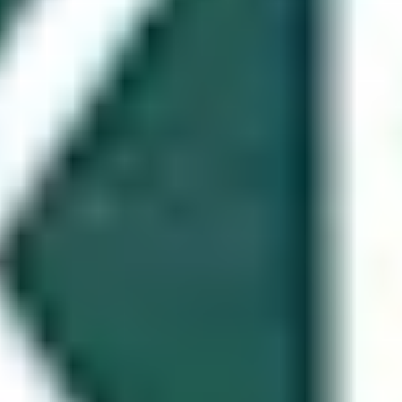
PROMOTIONS