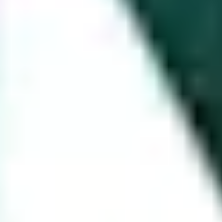
PROMOTIONS
LOCATIONS