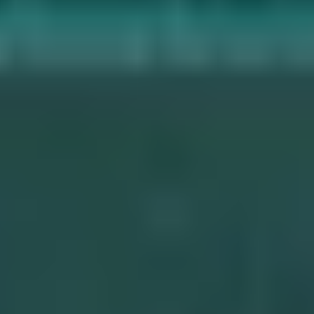
Baccarat
Blackjack Twins & Crazy Twins Extended
ทุกเกมเหล่านี้ ลองเล่นฟรีได้ ที่ Madison Casino.
ข้อมูลเกม Supreme 777 Jackpots
BetSoft
ค่ายเกม
ประเภทเกม
เกมโต๊ะ
RTP
97.86%
ความผันผวน
ต่ำมาก
Jackpot
ฟีเจอร์