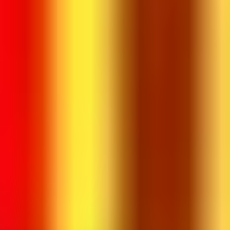
EGT Digital พร้อม 100 เพย์ไลน์. เกมนี้มอบความรู้สึกสนุกสนาน
และโอกาสในรูปแบบสล็อตลูกเต๋า ผสมผสานการเล่นที่ตรงไป
ตรงมาเข้ากับความหลากหลายที่เพียงพอที่จะทำให้แต่ละรอบมี
ชีวิตชีวา เกมนี้มี 100 เพย์ไลน์พร้อมความผันผวนระดับปานกลาง
ดังนั้นการกระทำจึงรู้สึกสมดุลระหว่างผลตอบแทนปกติและ
ความเป็นไปได้ที่จะได้รับเงินรางวัลที่สูงกว่าถึง 3,000 เท่า
แสดงเพิ่มเติม
วิธีเล่น 100 Burning Roll Clover Chance
และ รูปแบบการเล่น
เลือกขนาดการเดิมพันที่เหมาะกับเซสชั่นของคุณ ตั้งแต่ 1.0 ยูโร
ถึง 80.0 ยูโร และเริ่มหมุน เกมนี้ใช้การตั้งค่า 5x3 พร้อม 100 เพย์
ไลน์ ดังนั้นชุดค่าผสมที่ชนะสามารถเกิดขึ้นได้ในหลายตำแหน่ง
ไลน์พร้อมกัน ความผันผวนระดับปานกลางทำให้การเล่นเป็นไป
อย่างมีจังหวะ เหมาะสำหรับผู้เล่นที่ต้องการผสมผสานระหว่าง