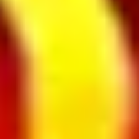
ALL GAMES