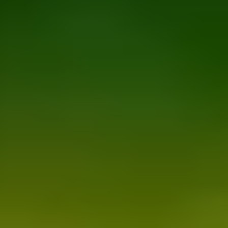
GAMES