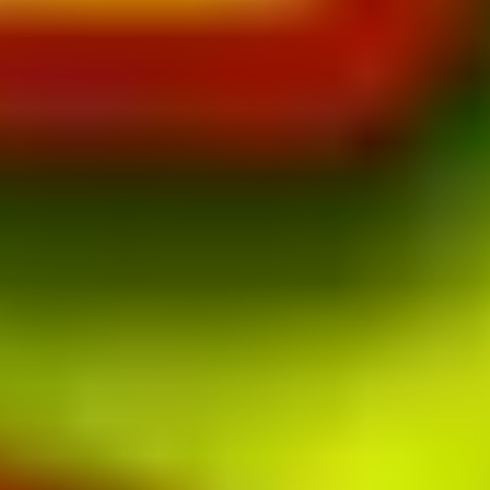
แล้วของคุณ ยอดถอนขั้นต่ำคือ 10 EUR และเงินรางวัล
จากการพนันได้รับการยกเว้นภาษีในเบลเยียม
โดยค่าเริ่มต้น แต่ละบัญชีจะมีวงเงินฝากรายสัปดาห์ 200 EUR
คุณสามารถปรับวงเงินของคุณได้ตลอดเวลาในส่วน Responsible
Gaming ของบัญชี: การเพิ่มวงเงินมีผลหลังสามวัน ขณะที่การลด
วงเงินมีผลทันที
การพนันอาจทำให้เสพติดได้ ดังนั้นควรเล่นอย่างมีความรับผิด
ชอบ และอย่าเดิมพันเกินกว่าที่คุณพร้อมจะเสียได้ Madison
Casino มีทั้งวงเงินฝาก วงเงินเวลา วงเงินขาดทุน และเครื่องมือ
สำหรับการยกเว้นตนเอง ซึ่งคุณสามารถตั้งค่าได้ทั้งหมดจาก
หน้าช่วยเหลือ
ในบัญชีของคุณ
หน้าโปรโมชั่น
แสดงข้อเสนอ
และโบนัสปัจจุบัน และ
Gaming Commission
ของเบลเยียมให้
ข้อมูลอิสระและความช่วยเหลือสำหรับผู้เล่น
Madison Casino ดำเนินการโดย TK SA (Rue des Artisans 2, 6730
Tintigny) ภายใต้ใบอนุญาต B+3320 ของ Belgian Gaming
Commission