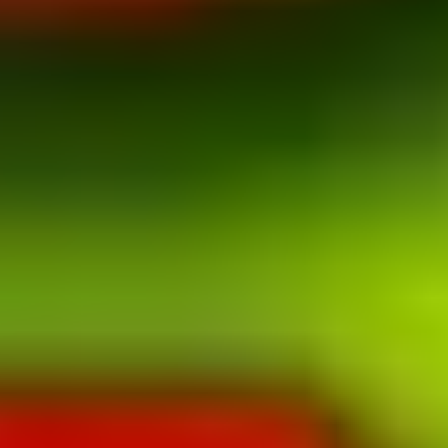
ประเภทเกม
สล็อตลูกเต๋า
5 x 3
กริด
100
เพย์ไลน์
RTP
95.89%
ความผันผวน
ปานกลาง
3000x
ชนะสูงสุด
Expanding Wild, Scatter, Jackpot
ฟีเจอร์