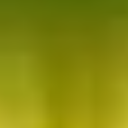
LIVE CASINO