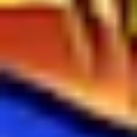
Gambling can be addictive. Stop in time! More info
at
www.stopoptijd.be
This website is operated by
TK SA
whose registered office is at
Rue des Artisans 2, 6730 Tintigny.
The official number of the license: B+3320;
TK SA (0473.495.996) is licensed by the Gaming Commission.
This public regulatory body is responsible for the governance of all