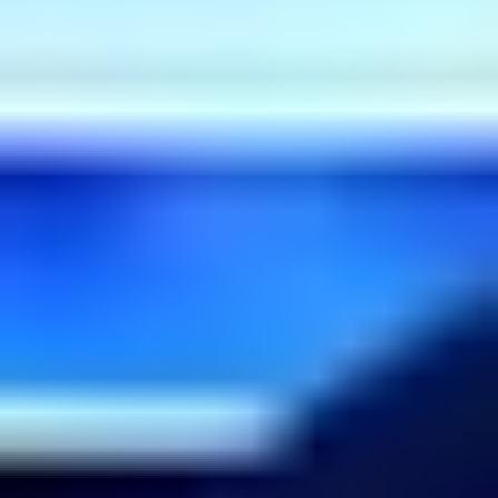
Madison Casino ดำเนินการโดย TK SA (Rue des Artisans 2, 6730
Tintigny) ภายใต้ใบอนุญาต B+3320 ของ Belgian Gaming
Commission
เล่น Cyber Wolf Dice ที่ Madison Casino
พร้อมเล่นหรือยัง? เริ่ม Cyber Wolf Dice แบบฟรีหรือเงินจริง,
หรือ ดู ชุดเกม
สล็อตลูกเต๋า
ทั้งหมด ที่ Madison Casino.