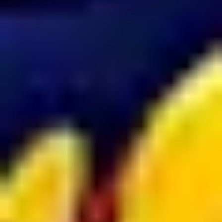
ALL GAMES