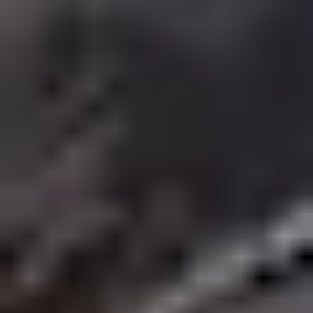
กราฟิก & ธีมของ Cyber Wolf Dice
Cyber Wolf Dice ผสมผสานธีมดิจิทัลแห่งอนาคตเข้ากับ
โครงสร้างที่คุ้นเคยของสล็อตลูกเต๋า รูปแบบ 5x3 ทำให้หน้าจอ
อ่านง่าย ในขณะที่ชื่อเกมบ่งบอกถึงบรรยากาศนีออนที่ขับ
เคลื่อนด้วยเทคโนโลยีมากกว่าการนำเสนอคาสิโนแบบดั้งเดิม
การผสมผสานนี้ทำให้เกมมีความรู้สึกที่รวดเร็วและทันสมัย ​​
เหมาะกับผู้เล่นที่ชื่นชอบสไตล์ภาพและเสียงที่คมชัด
โหมดเดโมของ Cyber Wolf Dice: เล่นฟรี
มีเวอร์ชันสาธิตของเกมให้เล่น ทำให้ง่ายต่อการสำรวจเค้าโครง
5x3 เพย์ไลน์คงที่ 10 เส้น และชุดคุณสมบัติก่อนที่จะใช้เงินจริง นี่
เป็นวิธีที่ใช้ได้จริงในการทำความคุ้นเคยกับความผันผวนที่สูง
มากและจังหวะโดยรวมของเกมสล็อต สำหรับผู้เล่นหลายคน นี่
เป็นการเตรียมตัวที่มีประโยชน์ก่อนที่จะเล่นด้วยเงินจริง