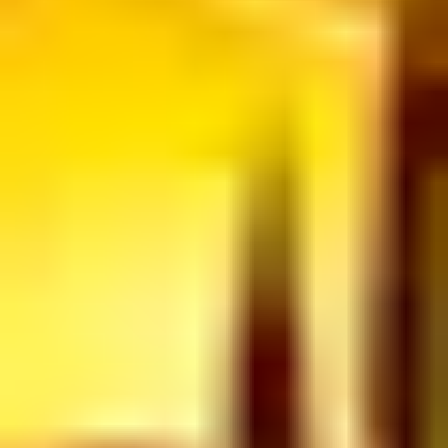
Gambling can be addictive. Stop in time! More info
at
www.stopoptijd.be
This website is operated by
TK SA
whose registered office is at
Rue des Artisans 2, 6730 Tintigny.
The official number of the license: B+3320;
TK SA (0473.495.996) is licensed by the Gaming Commission.
This public regulatory body is responsible for the governance of all
forms of gaming based in Belgium. Find out more about the Gaming
Commission at
https://www.gamingcommission.be
.