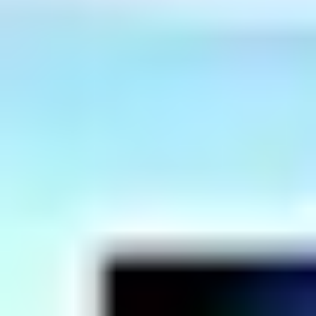
สามารถเล่น Cyber Wolf Dice ในโหมดสาธิตได้หรือ
ไม่?
ได้ มีเวอร์ชันสาธิตให้เลือกใช้หากคุณต้องการลองเล่นเกมโดย
ไม่ต้องใช้เงินจริง
ZZQCyber Wolf Dice มีความผันผวนมากน้อยเพียง
ใด?
เป็นสล็อตลูกเต๋าที่มีความผันผวนสูงมาก ดังนั้นการเล่นจึงเข้ม
ข้นกว่า และผลลัพธ์อาจไม่แน่นอน
ฉันเล่น Cyber Wolf Dice บนมือถือได้ไหมโดยไม่ต้อง
ดาวน์โหลด?
ได้แน่นอน. Cyber Wolf Dice เล่นได้ ได้โดยตรง บนเบราว์เซอร์
มือถือของคุณ โดยไม่ต้องติดตั้งแอป ทั้งบน iOS และ Android