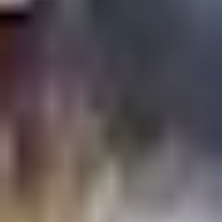
PROMOTIONS