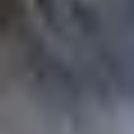
PROMOTIONS