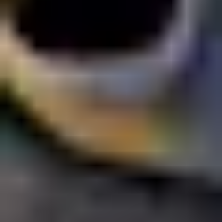
มา
In-Game Free Spins
In-Game Free Spins มอบลำดับการหมุนที่ไม่หักจากยอดเงินคง
เหลือของคุณ เมื่อถูกเรียกใช้ มันจะขยายเวลาเล่นและให้โอกาส
เพิ่มเติมในการได้รับชุดค่าผสมที่ชนะและสัญลักษณ์พิเศษโดย
ไม่ต้องวางเดิมพันใหม่สำหรับแต่ละการหมุน ในสล็อตที่มีความ
ผันผวนสูง นี่อาจเป็นวิธีที่มีค่าในการสร้างโมเมนตัมระหว่าง
เซสชั่น
Scatter
สัญลักษณ์ Scatter จ่ายโดยไม่ขึ้นอยู่กับไลน์การจ่ายเงิน ดังนั้น
มูลค่าของมันจึงมาจากการได้รับสัญลักษณ์ที่ต้องการที่ใดก็ได้
บนตาราง Scatter ยังสามารถทำหน้าที่เป็นประตูสู่การกระทำ
โบนัส รวมถึงรางวัลสไตล์ฟรีสปิน เนื่องจากไม่จำเป็นต้องเรียง
กันบนเส้นจ่ายเงินคงที่ จึงสร้างเส้นทางอื่นไปสู่ผลลัพธ์ที่มีความ
หมายได้