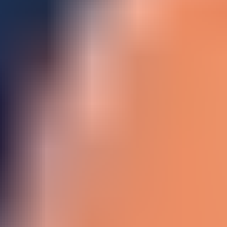
PROMOTIONS
LOCATIONS