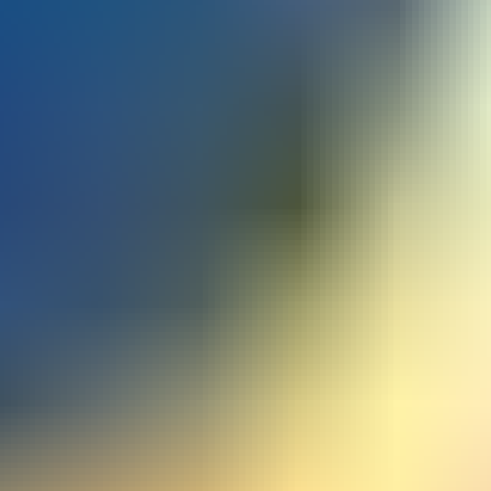
อยู่ในระดับปานกลาง ทำให้มีโปรไฟล์ความเสี่ยงและผล
ตอบแทนที่สมดุล
ฉันเล่น VIP Roulette บนมือถือได้ไหมโดยไม่ต้อง
ดาวน์โหลด?
ได้แน่นอน. VIP Roulette ทำงานได้ลื่นไหล ได้โดยตรง บน
เบราว์เซอร์มือถือของคุณ โดยไม่ต้องติดตั้งแอป ทั้งบน iOS และ
Android และคุณสามารถ ลองในโหมดเดโมฟรีก่อนได้. เพียงเข้า
สู่ระบบ ที่ Madison Casino เพื่อเล่นด้วยเงินจริง. คุณยังสามารถ
ดาวน์โหลด
แอป Madison Casino
ได้
วิธีฝาก ถอน & เล่นอย่างรับผิดชอบที่
Madison Casino
หากต้องการเล่น VIP Roulette ด้วยเงินจริง คุณต้องมีบัญชี
เบลเยียมที่ยืนยันตัวตนแล้ว เริ่มต้นได้ง่าย ๆ ในไม่กี่ขั้นตอน