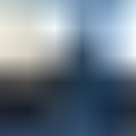
American Roulette
ลองเกมไหนก็ได้ ใน เดโมฟรี ก่อนเล่นด้วยเงินจริง.
ข้อมูลเกม VIP Roulette
Fazi
ค่ายเกม
ประเภทเกม
รูเล็ต
RTP
97.3%
ความผันผวน
ปานกลาง
เดโม
ใช่