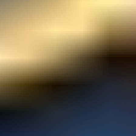
สร้างบัญชีฟรีและยืนยันตัวตนของคุณ การยืนยันบัญชีเป็น
ข้อกำหนดทางกฎหมายของ Belgian Gaming Commission
และคุณต้องมีอายุอย่างน้อย 21 ปีและพำนักอยู่ในเบลเยียม
ฝากเงินด้วยวิธีชำระเงินที่ปลอดภัย Madison Casino รองรับ
Bancontact (One Click, Pay and Card), Payconiq, Neosurf,
Paysafecard, Neteller, Skrill, Rapid by Skrill, CB, Visa Debit,
Maestro และ Mastercard เล่นได้ด้วยสกุลเงินยูโรเท่านั้น
และไม่รองรับคริปโทเคอร์เรนซี
เริ่ม VIP Roulette และเล่น ในโหมดเดโมฟรีหรือด้วยเงิน
จริง
ถอนเงินรางวัลของคุณไปยังบัญชีธนาคารที่ยืนยันตัวตน
แล้วของคุณ ยอดถอนขั้นต่ำคือ 10 EUR และเงินรางวัล
จากการพนันได้รับการยกเว้นภาษีในเบลเยียม
ทุกบัญชีเริ่มต้นด้วยวงเงินฝากรายสัปดาห์เริ่มต้น 200 EUR คุณ
สามารถปรับวงเงินของคุณได้ตลอดเวลาในส่วน Responsible