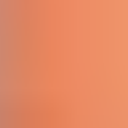
©
2026
สงวนลิขสิทธิ์
madisoncasino.be
ข้อกำหนดและเงื่อนไข