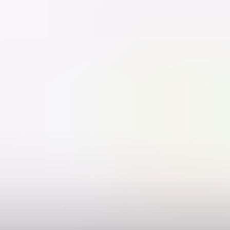
GAMES
LIVE CASINO