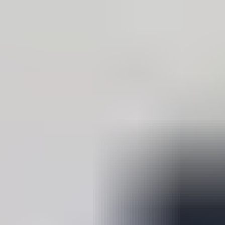
LIVE CASINO