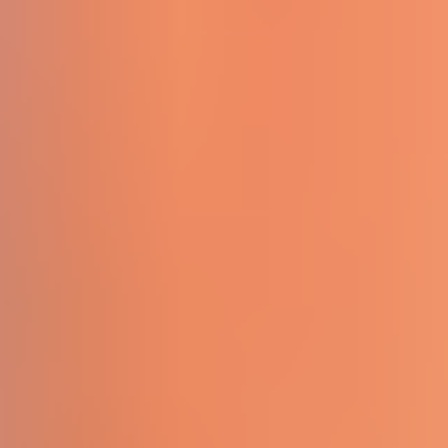
Gambling can be addictive. Stop in time! More info
at
www.stopoptijd.be
This website is operated by
TK SA
whose registered office is at
Rue des Artisans 2, 6730 Tintigny.
The official number of the license: B+3320;
TK SA (0473.495.996) is licensed by the Gaming Commission.
This public regulatory body is responsible for the governance of all
forms of gaming based in Belgium. Find out more about the Gaming
Commission at
https://www.gamingcommission.be
.