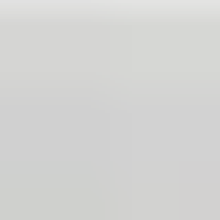
GAMES