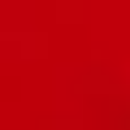
Buy Feature, Expanding Wilds, Respin, Multiplier
ฟีเจอร์
เดโม
ใช่
คำถามที่พบบ่อยเกี่ยวกับ Diamond Magic
Dice
RTP ของ Diamond Magic Dice คือเท่าไร?
มี RTP 97.02%
วิธีการเล่น Diamond Magic Dice?
คุณหมุนสล็อตลูกเต๋า 5x3 ที่มี 10 เพย์ไลน์ และชนะเมื่อ
สัญลักษณ์ที่ตรงกันปรากฏบนไลน์ที่ใช้งานอยู่
ฉันสามารถลองเล่น Diamond Magic Dice ในโหมด