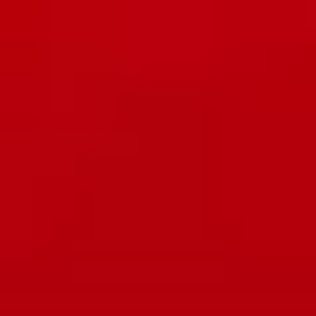
Tintigny) ภายใต้ใบอนุญาต B+3320 ของ Belgian Gaming
Commission
เล่น Diamond Magic Dice ที่ Madison
Casino
ลอง Diamond Magic Dice ดูสิ แบบฟรีหรือเงินจริง. ยังไม่แน่ใจใช่
ไหม? ค้นพบ ชุดเกม
สล็อตลูกเต๋า
ทั้งหมด ที่ Madison Casino.