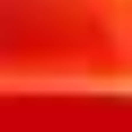
PROMOTIONS