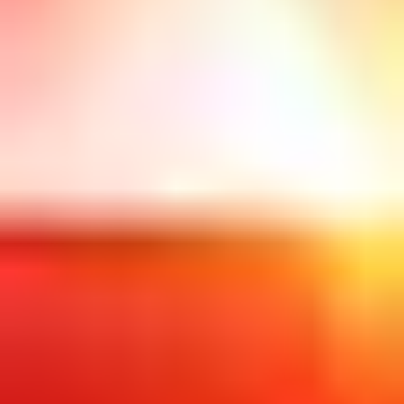
GAMES
LIVE CASINO