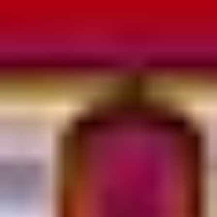
ALL GAMES