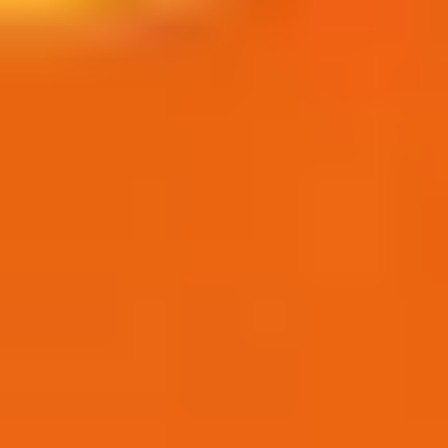
แล้วของคุณ ยอดถอนขั้นต่ำคือ 10 EUR และเงินรางวัล
จากการพนันได้รับการยกเว้นภาษีในเบลเยียม
โดยค่าเริ่มต้น แต่ละบัญชีจะมีวงเงินฝากรายสัปดาห์ 200 EUR
คุณสามารถปรับวงเงินของคุณได้ตลอดเวลาในส่วน Responsible
Gaming ของบัญชี: การเพิ่มวงเงินมีผลหลังสามวัน ขณะที่การลด
วงเงินมีผลทันที
การพนันอาจทำให้เสพติดได้ ดังนั้นควรเล่นอย่างมีความรับผิด
ชอบ และอย่าเดิมพันเกินกว่าที่คุณพร้อมจะเสียได้ Madison
Casino มีทั้งวงเงินฝาก วงเงินเวลา วงเงินขาดทุน และเครื่องมือ
สำหรับการยกเว้นตนเอง ซึ่งคุณสามารถตั้งค่าได้ทั้งหมดจาก
หน้าช่วยเหลือ
ในบัญชีของคุณ
หน้าโปรโมชั่น
แสดงข้อเสนอ
และโบนัสปัจจุบัน และ
Gaming Commission
ของเบลเยียมให้
ข้อมูลอิสระและความช่วยเหลือสำหรับผู้เล่น
Madison Casino ดำเนินการโดย TK SA (Rue des Artisans 2, 6730
Tintigny) ภายใต้ใบอนุญาต B+3320 ของ Belgian Gaming
Commission