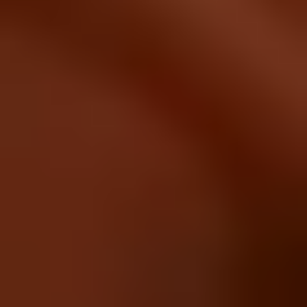
PROMOTIONS