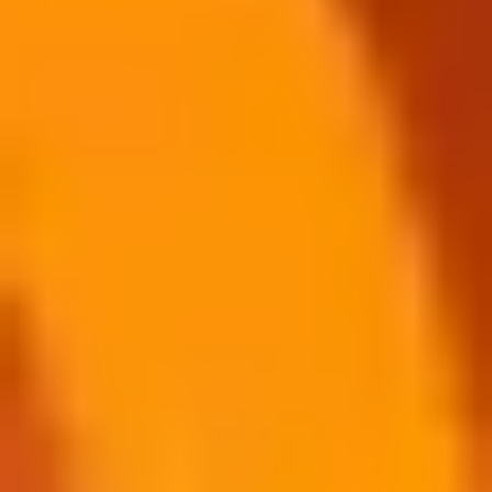
ข้อมูลเกม Caveman Stoney Dice
Gaming1
ค่ายเกม
ประเภทเกม
สล็อตลูกเต๋า
20
เพย์ไลน์
RTP
96.0%
ความผันผวน
ปานกลาง
500x
ชนะสูงสุด