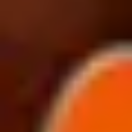
MADICLUB