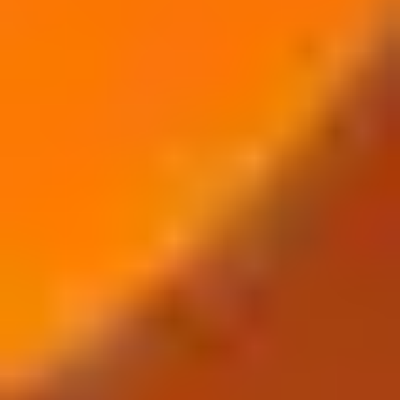
ของคุณ ในระหว่างลำดับนั้น การชนะใดๆ จะยังคงจ่ายตามเงิน
เดิมพันที่ใช้งานอยู่ของคุณ ดังนั้นฟีเจอร์นี้จึงให้โอกาสพิเศษใน
การสร้างผลตอบแทนโดยไม่ต้องวางเดิมพันใหม่ในแต่ละการ
หมุน มันเพิ่มโมเมนตัมให้กับเซสชั่นและสามารถยืดเวลาการ
เล่นได้เมื่อได้รับ
Bonus Buy
Bonus Buy ช่วยให้คุณจ่ายเงินเพิ่มเพื่อข้ามไปยังฟีเจอร์โบนัส
โดยตรงแทนที่จะรอให้เกมหลักเรียกใช้ตามธรรมชาติ ซึ่งจะ
สร้างเส้นทางที่ตรงกว่าไปยังรอบพิเศษและเปลี่ยนจังหวะการเล่น
แลกเปลี่ยนต้นทุนเริ่มต้นที่สูงขึ้นกับการเข้าถึงการกระทำที่ขับ
เคลื่อนด้วยฟีเจอร์ได้ทันที
Jackpot
ฟีเจอร์ Jackpot ให้โอกาสคุณในการเล่นเพื่อชิงรางวัลสูงสุดที่
โดดเด่นนอกเหนือจากการชนะไลน์ปกติ ในการตั้งค่าแบบ
ก้าวหน้า รางวัลนั้นจะเติบโตขึ้นเรื่อยๆ เมื่อมีการบริจาคเข้าสู่
กองกลาง ซึ่งเพิ่มความคาดหวังพิเศษให้กับแต่ละเซสชั่นและ