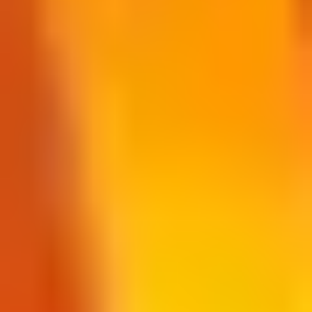
Free Spins, Bonus Buy, Jackpot
ฟีเจอร์
เดโม
ใช่
คำถามที่พบบ่อยเกี่ยวกับ Caveman Stoney
Dice
RTP ของ Caveman Stoney Dice คือเท่าไร?
มี RTP 96.0%
วิธีการเล่น Caveman Stoney Dice?
ตั้งค่าเงินเดิมพันของคุณระหว่าง 0.1 ยูโร ถึง 10.0 ยูโร จากนั้น
หมุนวงล้อและมองหาชุดสัญลักษณ์ที่ชนะใน 20 เพย์ไลน์
Caveman Stoney Dice มีเวอร์ชันเดโมหรือไม่?