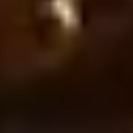
หาเกมประจำเกมใหม่ของคุณ จากรายการด้านบน สำหรับการ
เล่นด้วยเงินจริง.
ข้อมูลเกม Madison Auto Roulette
Pragmatic Play
ค่ายเกม
ประเภทเกม
รูเล็ต
RTP
98.0%
ความผันผวน
ต่ำมาก
31x
ชนะสูงสุด