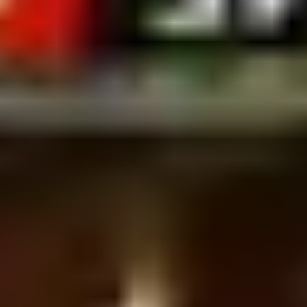
Madison Casino
อยากเล่นต่อไหม? ไลบรารี ของ
Pragmatic Play
ที่ Madison
Casino นำเสนอ เกม อีกเพียบ ที่น่าลองดู:
Virtual Space Roulette 120x
Sport Auto Roulette
Dynamic European Roulette
Vegas Roulette 500x
VIP Classic Auto Roulette
Dragon Sic Bo
Roulette X
European Roulette
American Roulette
Madison Speed Auto Roulette