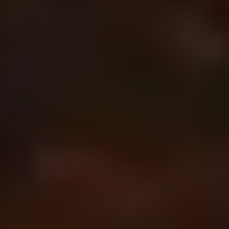
เดโม
ไม่
คำถามที่พบบ่อยเกี่ยวกับ Madison Auto
Roulette
RTP ของ Madison Auto Roulette คืออะไร?
มี RTP 98.0%
คุณเล่น Madison Auto Roulette อย่างไร?
คุณวางเดิมพันในพื้นที่เดิมพันที่คุณต้องการ จากนั้นวงล้อจะ
หมุนและจ่ายผลลัพธ์รูเล็ตที่ชนะตามการเลือกของคุณ
คุณสามารถเล่น Madison Auto Roulette ในโหมด
สาธิตได้หรือไม่?