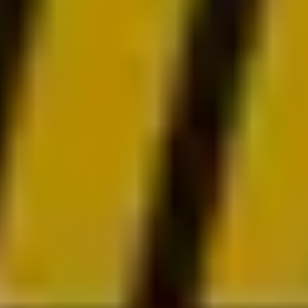
ALL GAMES