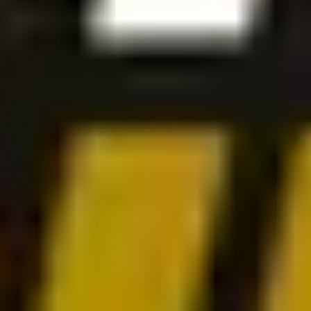
ลอง Madison Auto Roulette วันนี้ ด้วยเงินจริง. ยังไม่แน่ใจใช่
ไหม? ค้นพบ ชุดเกม
รูเล็ต
ทั้งหมด ที่ Madison Casino.