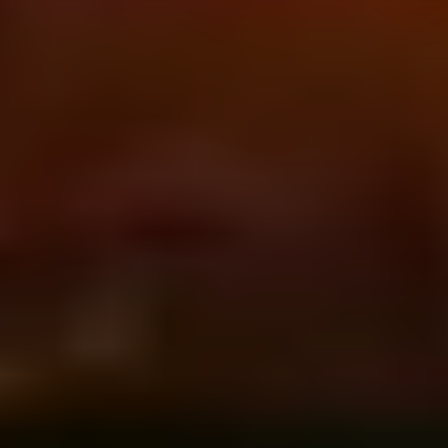
GAMES