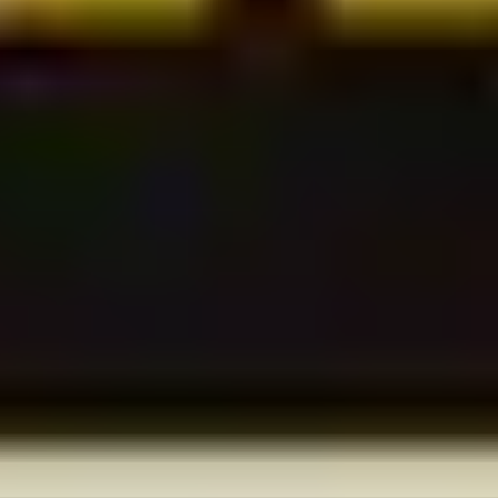
TOURNAMENTS