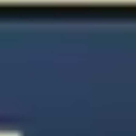
PROMOTIONS
LOCATIONS