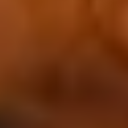
Madison Auto Roulette
เข้าสู่ระบบแล้วเล่นด้วยเงินจริง
เข้าสู่ระบบ
ไม่มีบัญชี?
เข้าร่วมเลย
Madison Auto Roulette: รูเล็ต โดย
Pragmatic Play
ค้นพบ Madison Auto Roulette ที่ Madison Casino,
คาสิโน
ออนไลน์
ชั้นนำแห่งหนึ่งในเบลเยียม, ที่ซึ่งดีลเลอร์มืออาชีพ รับ
หน้าที่ดูแล เกม แบบสด ถ่ายทอดสดสู่ทุกอุปกรณ์. เกมรูเล็ตนี้เน้น
ที่การหมุนวงล้อที่รวดเร็วและคุ้นเคย พร้อมการแจกไพ่แบบ
อัตโนมัติและรูปแบบการเดิมพันที่ชัดเจน เหมาะสำหรับผู้เล่นที่
ต้องการการเล่นบนโต๊ะที่ตรงไปตรงมา ความผันผวนต่ำมาก
และการเดิมพันที่ยืดหยุ่นตั้งแต่การเดิมพันเล็กน้อยไปจนถึงการ