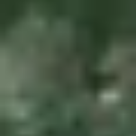
ลองเกมไหนก็ได้ ใน เดโมฟรี ก่อนเล่นด้วยเงินจริง.
ข้อมูลเกม Wild Fairies Dice
Red Panda
ค่ายเกม
ประเภทเกม
สล็อตลูกเต๋า
20
เพย์ไลน์
RTP
97.18%
ความผันผวน
สูงมาก
2100x
ชนะสูงสุด