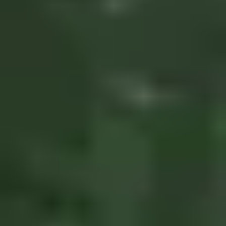
ไลน์ทำงานอย่างไร การเปลี่ยนแปลงของแอ็คชั่นเกิดขึ้นบ่อยแค่
ไหน และสไตล์แฟนตาซีเทพนิยายและโครงสร้างสล็อตลูกเต๋า
เหมาะกับรูปแบบการเล่นที่คุณต้องการหรือไม่
เกม จาก Red Panda เพิ่มเติมที่ Madison
Casino
กำลังมองหาเกมเพิ่มไหม? ยังมี สล็อตลูกเต๋า จาก
Red Panda
รอ
ให้คุณเล่นอยู่ ในโหมดเดโมฟรีและโหมดเงินจริง ที่ Madison
Casino:
40 Fire Cubes
Mono Reel Santa Dice
Fire Cubes
Halloween Dice
Jungle Tomb Dice
20 Fire Cubes