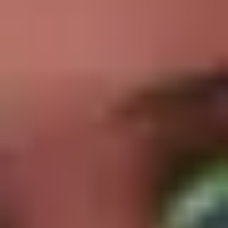
MADICLUB