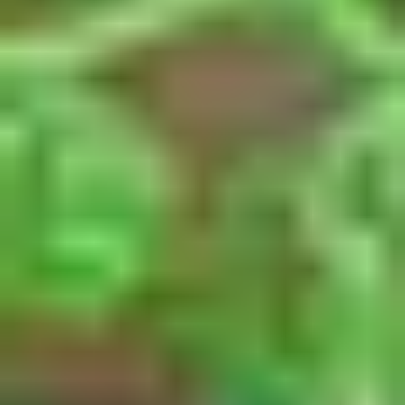
ชุดค่าผสมที่ชนะบนเพย์ไลน์ หน้าที่ของมันเรียบง่ายแต่มีคุณค่า:
มันเติมช่องว่างในเส้นที่อาจพลาดไป ซึ่งสามารถเปลี่ยนการ
พลาดอย่างหวุดหวิดให้เป็นการจ่ายเงินและเพิ่มโอกาสในการ
เชื่อมต่อชุดค่าผสมที่แข็งแกร่งขึ้นในระหว่างเกมหลักหรือการ
เล่นฟีเจอร์
Free Spins
Free Spins มอบลำดับการหมุนที่ไม่หักจากยอดเงินคงเหลือของ
คุณ ซึ่งจะให้โอกาสพิเศษแก่คุณในการสร้างชุดค่าผสมที่ชนะ
และได้รับประโยชน์จากสัญลักษณ์สนับสนุนหรือกิจกรรมโบนัส
ใดๆ โดยไม่ต้องเพิ่มต้นทุนในการเล่นครั้งนั้น ในเกมที่มีความ
ผันผวนสูงมาก ฟีเจอร์นี้สามารถสร้างแรงผลักดันที่เป็นประโยชน์
ได้
Bonus Game
ฟีเจอร์ Bonus Game เปิดรอบฟีเจอร์แยกต่างหากจากการหมุน
ปกติ รอบประเภทนี้เพิ่มชั้นรางวัลใหม่ ทำให้คุณมีอีกเส้นทางใน
การเก็บเกี่ยวคุณค่า นอกเหนือจากการชนะเพย์ไลน์ปกติ มัน