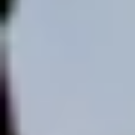
แล้วของคุณ ยอดถอนขั้นต่ำคือ 10 EUR และเงินรางวัล
จากการพนันได้รับการยกเว้นภาษีในเบลเยียม
ทุกบัญชีเริ่มต้นด้วยวงเงินฝากรายสัปดาห์เริ่มต้น 200 EUR คุณ
สามารถปรับวงเงินของคุณได้ตลอดเวลาในส่วน Responsible
Gaming ของบัญชี: การเพิ่มวงเงินมีผลหลังสามวัน ขณะที่การลด
วงเงินมีผลทันที
การพนันอาจทำให้เสพติดได้ ดังนั้นควรเล่นอย่างมีความรับผิด
ชอบ และอย่าเดิมพันเกินกว่าที่คุณพร้อมจะเสียได้ Madison
Casino มีทั้งวงเงินฝาก วงเงินเวลา วงเงินขาดทุน และเครื่องมือ
สำหรับการยกเว้นตนเอง ซึ่งคุณสามารถตั้งค่าได้ทั้งหมดจาก
หน้าช่วยเหลือ
ในบัญชีของคุณ
หน้าโปรโมชั่น
แสดงข้อเสนอ
และโบนัสปัจจุบัน และ
Gaming Commission
ของเบลเยียมให้
ข้อมูลอิสระและความช่วยเหลือสำหรับผู้เล่น
Madison Casino ดำเนินการโดย TK SA (Rue des Artisans 2, 6730
Tintigny) ภายใต้ใบอนุญาต B+3320 ของ Belgian Gaming
Commission