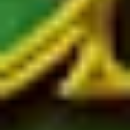
TOURNAMENTS