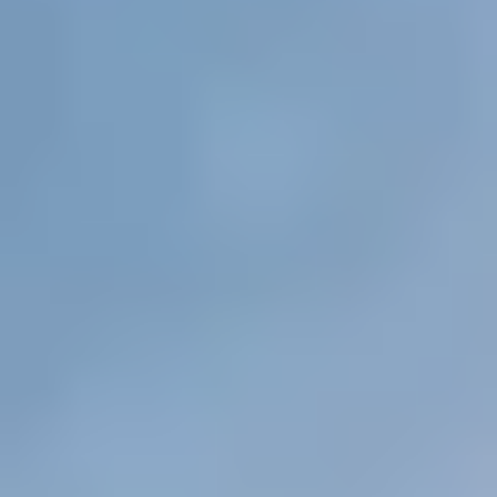
MADICLUB
เข้าสู่ระบบ
ลงชื่อสมัคร
TH