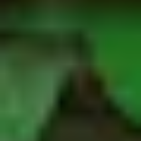
PROMOTIONS
LOCATIONS