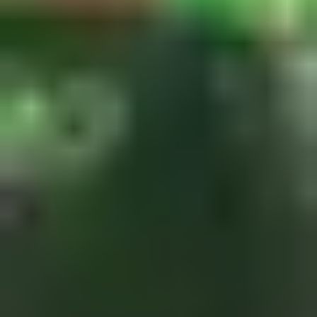
เปลี่ยนจังหวะการเล่นและสร้างช่วงเวลาฟีเจอร์ที่ชัดเจน ซึ่ง
ดึงดูดใจเป็นพิเศษในเกมที่สร้างขึ้นจากความผันผวนที่ใหญ่กว่า
Gamble
ฟีเจอร์ Gamble ช่วยให้คุณเสี่ยงกับเงินรางวัลเพื่อโอกาสในการ
เพิ่มเงินรางวัล โดยทั่วไปคือการพยายามเพิ่มจำนวนเงินเป็นสอง
เท่า มันเพิ่มการตัดสินใจด้านความเสี่ยงและผลตอบแทนโดยตรง
หลังจากการหมุนที่ประสบความสำเร็จ: รับเงินรางวัลตามที่เป็น
อยู่หรือนำกลับไปเล่นเพื่อโอกาสในการชนะมากขึ้น ทำให้การ
ชนะแต่ละครั้งรู้สึกมีกลยุทธ์มากขึ้น
Jackpot
ฟีเจอร์ Jackpot ให้สิทธิ์เข้าถึงรางวัลสูงสุดขนาดใหญ่ และในที่นี้
เป็นแบบก้าวหน้า ซึ่งหมายความว่าเงินรางวัลจะเพิ่มขึ้นเรื่อย ๆ
เมื่อเวลาผ่านไปและผู้เล่นมีส่วนร่วมมากขึ้น นี่เป็นการเพิ่ม
รางวัลพิเศษจากการทายผลยาก นอกเหนือจากรางวัลปกติจาก
ไลน์การจ่ายเงินและฟีเจอร์ต่างๆ ทำให้ทุกช่วงเวลาที่เข้าเกณฑ์มี