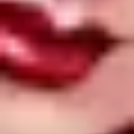
ผันผวนต่ำ และการจ่ายเงินสูงสุด 50 เท่า ทำให้เป็นตัวเลือกที่เบา
กว่าสำหรับผู้เล่นที่ชอบแอ็คชั่นที่นิ่งกว่าการเปลี่ยนแปลงอย่าง
รวดเร็ว
แสดงเพิ่มเติม
วิธีเล่น All Ways Queen Dice และ รูปแบบ
การเล่น
เริ่มต้นด้วยการเลือกเงินเดิมพันของคุณ จากนั้นเริ่มหมุนและดู
ชุดรีล 4x3 จัดเรียง เกมนี้จ่ายเงินผ่าน 54 วิธีในการชนะแทนที่จะ
เป็นเส้นจ่ายเงินคงที่ ดังนั้นสัญลักษณ์ที่ตรงกันจะต้องเชื่อมต่อกัน
ในรีลที่อยู่ติดกันเพื่อสร้างการจ่ายเงิน ด้วยความผันผวนต่ำ
เซสชั่นจึงให้ความรู้สึกที่นุ่มนวลกว่า ซึ่งอาจเหมาะกับผู้เล่นที่
มองหาประสบการณ์สล็อตลูกเต๋าที่รอบคอบมากขึ้น
วิธีชนะใน All Ways Queen Dice