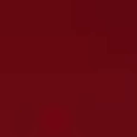
LIVE CASINO