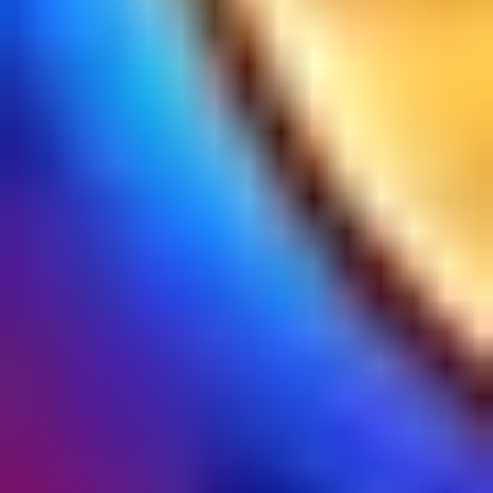
คุณวางเดิมพัน หมุนวงล้อ และมองหาสัญลักษณ์ที่ตรงกันซึ่ง
ปรากฏขึ้นใน 54 วิธีในการชนะ
คุณสามารถเล่น All Ways Queen Dice ในโหมดสาธิต
ได้หรือไม่?
ได้ มีเวอร์ชันสาธิตให้เลือกเล่น หากคุณต้องการลองเล่นเกม
ก่อน
รางวัลสูงสุดใน All Ways Queen Dice คือเท่าไหร่?
รางวัลสูงสุดคือ 50 เท่าของเงินเดิมพันของคุณ
ฉันเล่น All Ways Queen Dice บนมือถือได้ไหมโดยไม่
ต้องดาวน์โหลด?
ได้อย่างแน่นอน. All Ways Queen Dice เล่นได้ ได้โดยตรง บน
เบราว์เซอร์มือถือของคุณ โดยไม่ต้องติดตั้งแอป ทั้งบน iOS และ