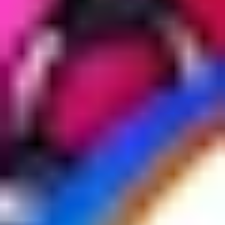
ผลงาน จาก Synot เพิ่มเติมที่ Madison
Casino
ค่ายนี้ยังมีเกมอีกเพียบ ลองดู เกม อื่น ๆ จาก
Synot
, แต่ละเกม
พร้อมให้เล่น ที่ Madison Casino:
Dice Gold
Fire Witch Dice
27th Cabaret Dice
Joker Hunt Dice
Hot Dice X
Joker’s Five Dice
Age Of Pyramids Dice
Book of Secrets Extra Dice
Wandering Wild Dice