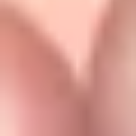
3rd symbol
8x
4th symbol
4x
5th symbol
2x
6th symbol
2x
7th symbol
1x
8th symbol
1x
9th symbol
1x
10th symbol
1x