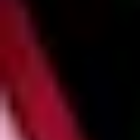
Madison Casino ดำเนินการโดย TK SA (Rue des Artisans 2, 6730
Tintigny) ภายใต้ใบอนุญาต B+3320 ของ Belgian Gaming
Commission
เล่น All Ways Queen Dice ที่ Madison
Casino
รู้สึกโชคดีไหม? เริ่ม All Ways Queen Dice แบบฟรีหรือเงินจริง,
หรือ ดู ชุดเกม
สล็อตลูกเต๋า
ทั้งหมด ที่ Madison Casino.