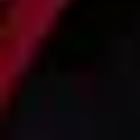
Gambling can be addictive. Stop in time! More info
at
www.stopoptijd.be
This website is operated by
TK SA
whose registered office is at
Rue des Artisans 2, 6730 Tintigny.
The official number of the license: B+3320;
TK SA (0473.495.996) is licensed by the Gaming Commission.