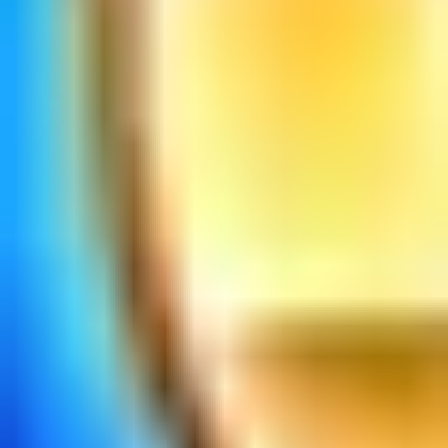
50x
ชนะสูงสุด
Gamble, Wild, Scatter, Ways to win
ฟีเจอร์
เดโม
ใช่
คำถามที่พบบ่อยเกี่ยวกับ All Ways Queen
Dice
RTP ของ All Ways Queen Dice คือเท่าไร?
มี RTP 95.99%
วิธีการเล่น All Ways Queen Dice?