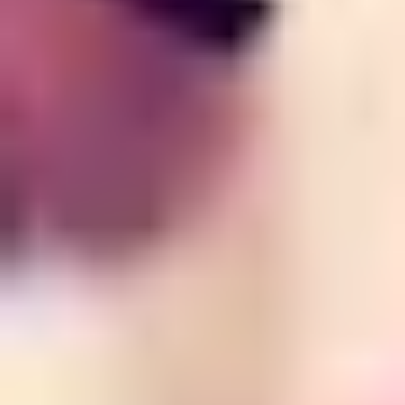
MADICLUB