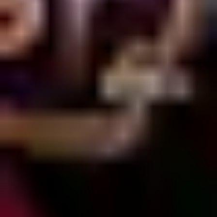
เริ่ม All Ways Queen Dice และเล่น ในโหมดเดโมฟรีหรือ
ด้วยเงินจริง
ถอนเงินรางวัลของคุณไปยังบัญชีธนาคารที่ยืนยันตัวตน
แล้วของคุณ ยอดถอนขั้นต่ำคือ 10 EUR และเงินรางวัล
จากการพนันได้รับการยกเว้นภาษีในเบลเยียม
ทุกบัญชีเริ่มต้นด้วยวงเงินฝากรายสัปดาห์เริ่มต้น 200 EUR คุณ
สามารถปรับวงเงินของคุณได้ตลอดเวลาในส่วน Responsible
Gaming ของบัญชี: การเพิ่มวงเงินมีผลหลังสามวัน ขณะที่การลด
วงเงินมีผลทันที
การพนันอาจทำให้เสพติดได้ ดังนั้นควรเล่นอย่างมีความรับผิด
ชอบ และอย่าเดิมพันเกินกว่าที่คุณพร้อมจะเสียได้ Madison
Casino มีทั้งวงเงินฝาก วงเงินเวลา วงเงินขาดทุน และเครื่องมือ
สำหรับการยกเว้นตนเอง ซึ่งคุณสามารถตั้งค่าได้ทั้งหมดจาก
หน้าช่วยเหลือ
ในบัญชีของคุณ
หน้าโปรโมชั่น
แสดงข้อเสนอ
และโบนัสปัจจุบัน และ
Gaming Commission
ของเบลเยียมให้
ข้อมูลอิสระและความช่วยเหลือสำหรับผู้เล่น