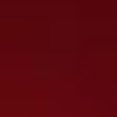
GAMES