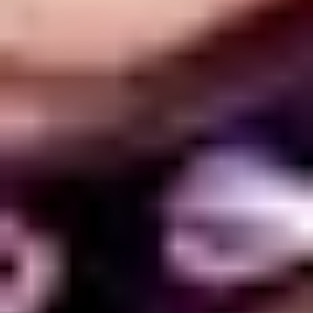
ชุดค่าผสมที่ชนะจะเกิดขึ้นใน 54 วิธีในการชนะ ดังนั้นสัญลักษณ์
ที่ตรงกันบนรีลที่อยู่ติดกันจะสร้างการจ่ายเงินโดยไม่ต้องพึ่งพา
เส้นจ่ายเงินคงที่ ความผันผวนต่ำหมายความว่าผลตอบแทนมัก
จะมาในจังหวะที่สม่ำเสมอกว่า ในขณะที่รางวัลสูงสุด 50 เท่า
ทำให้ความคาดหวังชัดเจนและเหมาะกับผู้เล่นที่ต้องการสล็อต
ลูกเต๋าที่เรียบง่ายพร้อมโปรไฟล์ความเสี่ยงที่ไม่สูงมากนัก
ฟีเจอร์ สัญลักษณ์ และ ตารางการจ่ายของ
All Ways Queen Dice
All Ways Queen Dice สร้างขึ้นจากสัญลักษณ์ที่จ่ายเงินและชุด
กลไกโบนัสที่ขับเคลื่อนการชนะครั้งใหญ่ที่สุด นี่คือวิธีทำงาน
ของแต่ละฟีเจอร์
Gamble
ฟีเจอร์ Gamble ช่วยให้คุณเสี่ยงเงินรางวัลหลังจากการหมุนที่