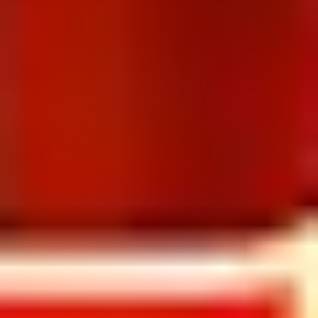
ข้อมูลเกม Double Hot Dice
Synot
ค่ายเกม
ประเภทเกม
เกมลูกเต๋า
3 x 3
กริด
3
เพย์ไลน์
RTP
96.19%
ความผันผวน
ปานกลาง
150x
ชนะสูงสุด