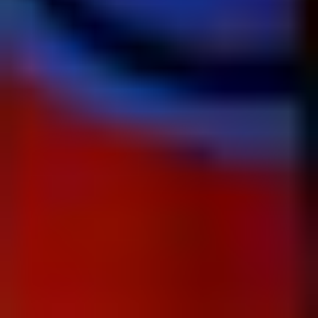
ให้เอกลักษณ์ที่ชัดเจนแก่เกมตั้งแต่การหมุนครั้งแรก รูปแบบ 3x3
ที่กะทัดรัดช่วยให้ทุกอย่างมองเห็นได้ชัดเจนในพริบตา ซึ่งเหมาะ
กับรูปแบบคลาสสิกเป็นอย่างดี แทนที่จะทำให้หน้าจอรกด้วยสิ่ง
รบกวน การออกแบบนี้สนับสนุนการอ่านเส้นจ่ายเงินและผลลัพธ์
อย่างรวดเร็ว
โหมดเดโมของ Double Hot Dice: เล่นฟรี
มีเวอร์ชันเดโมให้ใช้งาน ช่วยให้คุณสำรวจเกมได้ง่ายๆ ก่อนที่
จะใช้เงินจริง ช่วยให้คุณเห็นว่ารูปแบบ 3 เส้นจ่ายเงินทำงาน
อย่างไร รอบต่างๆ จบลงเร็วแค่ไหน และฟีเจอร์ต่างๆ เข้ากับภาพ
รวมอย่างไร ทำให้มีประโยชน์ในการทำความเข้าใจจังหวะและ
ตัดสินใจว่าสไตล์ลูกเต๋าคลาสสิกนั้นเหมาะกับความชอบของคุณ
หรือไม่
เกม จาก Synot เพิ่มเติมที่ Madison Casino
ยังมีอีกมากให้ค้นหา ลองดู เกม อื่น ๆ จาก
Synot
, แต่ละเกม