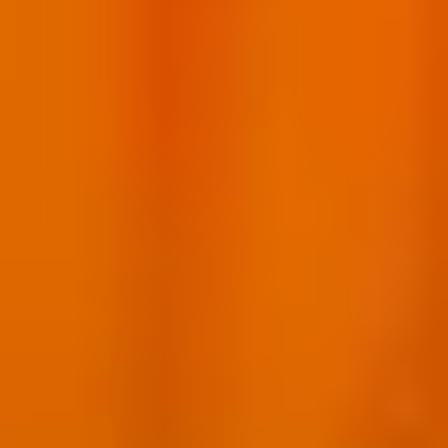
TOURNAMENTS