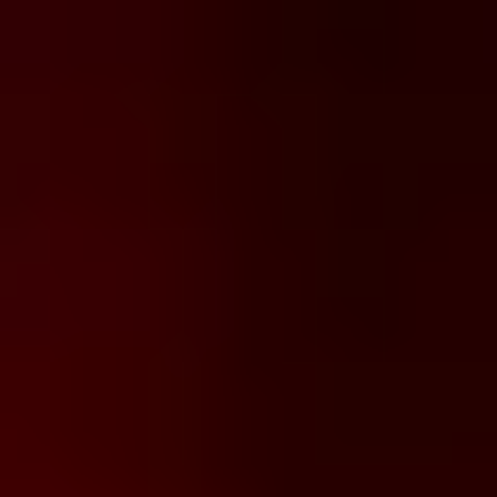
GAMES