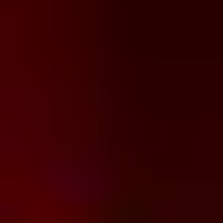
LIVE CASINO