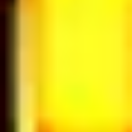
Madison Casino
หากต้องการเล่น Double Hot Dice ด้วยเงินจริง คุณต้องมีบัญชี
เบลเยียมที่ยืนยันตัวตนแล้ว การเริ่มต้นใช้เวลาเพียงไม่กี่ขั้นตอน
สร้างบัญชีฟรีและยืนยันตัวตนของคุณ การยืนยันบัญชีเป็น
ข้อกำหนดทางกฎหมายของ Belgian Gaming Commission
และคุณต้องมีอายุอย่างน้อย 21 ปีและพำนักอยู่ในเบลเยียม
ฝากเงินด้วยวิธีชำระเงินที่ปลอดภัย Madison Casino รองรับ
Bancontact (One Click, Pay and Card), Payconiq, Neosurf,
Paysafecard, Neteller, Skrill, Rapid by Skrill, CB, Visa Debit,
Maestro และ Mastercard เล่นได้ด้วยสกุลเงินยูโรเท่านั้น
และไม่รองรับคริปโทเคอร์เรนซี
เริ่ม Double Hot Dice และเล่น ในโหมดเดโมฟรีหรือด้วย
เงินจริง
ถอนเงินรางวัลของคุณไปยังบัญชีธนาคารที่ยืนยันตัวตน
แล้วของคุณ ยอดถอนขั้นต่ำคือ 10 EUR และเงินรางวัล