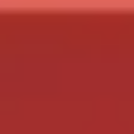
This website is operated by
TK SA
whose registered office is at
Rue des Artisans 2, 6730 Tintigny.
The official number of the license: B+3320;
TK SA (0473.495.996) is licensed by the Gaming Commission.
This public regulatory body is responsible for the governance of all
forms of gaming based in Belgium. Find out more about the Gaming
Commission at
https://www.gamingcommission.be
.