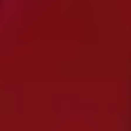
TOURNAMENTS