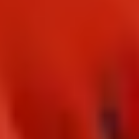
การชนะจะเกิดขึ้นเมื่อสัญลักษณ์ตรงกันบน 25 เพย์ไลน์ของเกม
ด้วยความผันผวนที่สูงมาก ยอดเงินคงเหลือสามารถเคลื่อนไหว
ได้ในวงกว้าง ดังนั้นผลตอบแทนที่น้อยกว่าอาจกระจายออกไป
ในช่วงเวลาที่เล่นเงียบกว่า ก่อนที่ชุดค่าผสมที่แข็งแกร่งกว่าจะ
มาถึง รางวัลสูงสุด 695 เท่าทำให้เกมมีขีดจำกัดที่ชัดเจน ในขณะ
ที่ RTP 96.57% ช่วยกำหนดรูปแบบผลตอบแทนในระยะยาว
ฟีเจอร์ และ สัญลักษณ์ของ Fight Night
Dice
Fight Night Dice สร้างขึ้นจากสัญลักษณ์ที่จ่ายเงินและชุดกลไก
โบนัสที่ขับเคลื่อนการชนะครั้งใหญ่ที่สุด นี่คือวิธีทำงานของ
แต่ละฟีเจอร์
Wild
สัญลักษณ์ Wild ใช้แทนสัญลักษณ์จ่ายเงินอื่นๆ เพื่อช่วยสร้างชุด
สัญลักษณ์ที่ชนะรางวัลบน 25 เพย์ไลน์ คุณค่าของมันเรียบง่าย