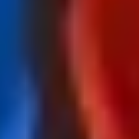
Banana King MAX Dice
Moonlit Waltz Dice
Astromaya Dice
ทั้งหมดนี้ ลองเล่นฟรีได้ ที่ Madison Casino.
ข้อมูลเกม Fight Night Dice
WorldMatch
ค่ายเกม
ประเภทเกม
สล็อตลูกเต๋า
25
เพย์ไลน์
RTP
96.57%