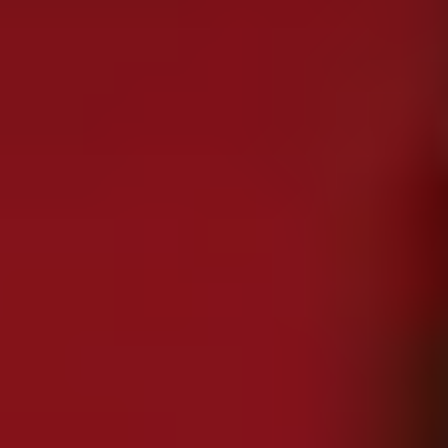
PROMOTIONS
LOCATIONS