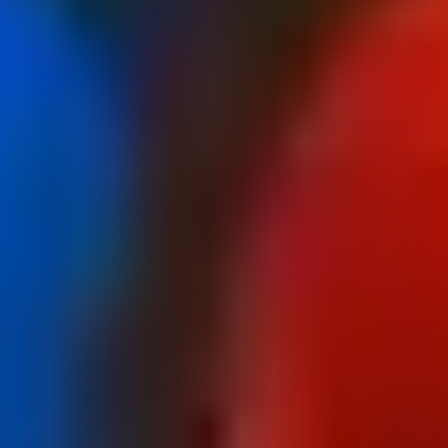
ชนะไลน์ และช่วงเวลาโบนัส
โหมดเดโมของ Fight Night Dice: เล่นฟรี
เวอร์ชันเดโมช่วยให้คุณสำรวจจังหวะ คุณสมบัติ และ
โครงสร้างการเดิมพันของเกมโดยไม่ต้องใช้เงินจริง เป็นวิธีที่ใช้
งานได้จริงในการดูว่ารูปแบบ 25 เพย์ไลน์ให้ความรู้สึกอย่างไร
ความผันผวนสูงมากส่งผลต่อเซสชั่นอย่างไร และสไตล์ธีมลูกเต๋า
เหมาะกับการเล่นของคุณหรือไม่ก่อนที่จะใช้เงินจริง
ผลงาน จาก WorldMatch เพิ่มเติมที่
Madison Casino
สนุกต่อได้เลย ลองดู เกม อื่น ๆ จาก
WorldMatch
, ทั้งหมดมีให้
เล่น ที่ Madison Casino:
Maximum Dice
Striking Viking Dice