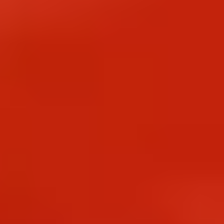
ผันผวนที่เฉียบคม การเดิมพันที่รอบคอบ และเป้าหมายสูงสุดที่
ชัดเจนที่ 695 เท่า ในขณะที่เล่นบน 25 เพย์ไลน์
แสดงเพิ่มเติม
วิธีเล่น Fight Night Dice และ รูปแบบการ
เล่น
ตั้งค่าการเดิมพันของคุณในช่วง 0.25 ถึง 25.0 ยูโร และเริ่มหมุน
เกมนี้ใช้ 25 เพย์ไลน์ ดังนั้นชุดค่าผสมที่ชนะจะเกิดขึ้นบนเส้นทาง
คงที่เหล่านั้นทั่วทั้งเลย์เอาต์ เนื่องจากความผันผวนสูงมาก เกมนี้
จึงเหมาะกับผู้เล่นที่สบายใจกับโปรไฟล์ความเสี่ยงที่ค่อนข้าง
ก้าวร้าว และผู้ที่ต้องการจัดการเงินทุนของตนอย่างระมัดระวัง
ในเซสชั่นที่ยาวนานขึ้น
วิธีชนะใน Fight Night Dice